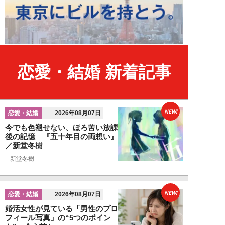
恋愛・結婚 新着記事
NEW!
恋愛・結婚
2026年08月07日
今でも色褪せない、ほろ苦い放課
後の記憶 『五十年目の両想い』
／新堂冬樹
新堂冬樹
NEW!
恋愛・結婚
2026年08月07日
婚活女性が見ている「男性のプロ
フィール写真」の“5つのポイン