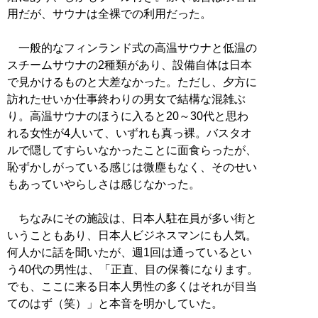
用だが、サウナは全裸での利用だった。
一般的なフィンランド式の高温サウナと低温の
スチームサウナの2種類があり、設備自体は日本
で見かけるものと大差なかった。ただし、夕方に
訪れたせいか仕事終わりの男女で結構な混雑ぶ
り。高温サウナのほうに入ると20～30代と思わ
れる女性が4人いて、いずれも真っ裸。バスタオ
ルで隠してすらいなかったことに面食らったが、
恥ずかしがっている感じは微塵もなく、そのせい
もあっていやらしさは感じなかった。
ちなみにその施設は、日本人駐在員が多い街と
いうこともあり、日本人ビジネスマンにも人気。
何人かに話を聞いたが、週1回は通っているとい
う40代の男性は、「正直、目の保養になります。
でも、ここに来る日本人男性の多くはそれが目当
てのはず（笑）」と本音を明かしていた。