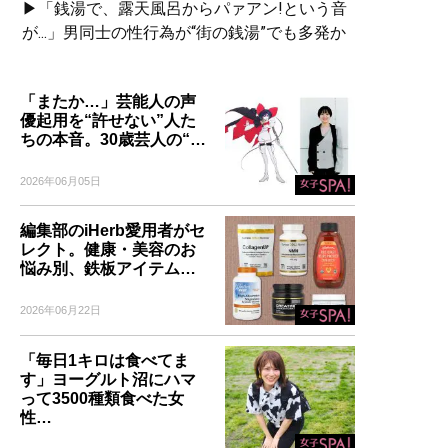
▶「銭湯で、露天風呂からパァアン!という音
が...」男同士の性行為が“街の銭湯”でも多発か
「またか…」芸能人の声
優起用を“許せない”人た
ちの本音。30歳芸人の“…
2026年06月05日
編集部のiHerb愛用者がセ
レクト。健康・美容のお
悩み別、鉄板アイテム…
2026年06月22日
「毎日1キロは食べてま
す」ヨーグルト沼にハマ
って3500種類食べた女
性…