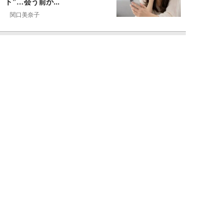
ト”…会う前か...
関口美奈子
NEW!
恋愛・結婚
2026年08月06日
年収2000万円でも苦戦…婚活で
「デキる男」が女性に敬遠され
る“意外な理由...
山本早織
NEW!
恋愛・結婚
2026年08月04日
「当初からナルシストっぽいとは
思っていたんですけど…」女性が
密かに“恋愛対...
堺屋大地
NEW!
恋愛・結婚
2026年08月02日