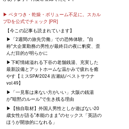
▶ ベタつき・乾燥・ボリューム不足に。スカル
プDを公式でチェック [PR]
【今この記事も読まれています】
▶「2週間の旅先労働」での恐怖体験。“自
称”大企業勤務の男性が最終日の夜に豹変、歪
んだ目的が明らかに
▶下町情緒溢れる下谷の老舗銭湯、充実した
最新設備とアットホームな温かみで疲れを癒
やす【ミスSPA!2024 吉瀬結/ベストサウナ
vol.49】
▶「一見客は来ない方がいい」大阪の銭湯
が“暗黙のルール”で生き残る理由
▶【独自取材】外国人男性としか遊ばない20
歳女性が語る“本能のまま”のセックス「英語の
ほうが開放的になれる」