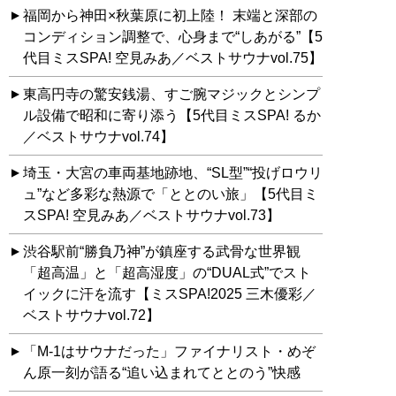
福岡から神田×秋葉原に初上陸！ 末端と深部の
コンディション調整で、心身まで“しあがる”【5
代目ミスSPA! 空見みあ／ベストサウナvol.75】
東高円寺の驚安銭湯、すご腕マジックとシンプ
ル設備で昭和に寄り添う【5代目ミスSPA! るか
／ベストサウナvol.74】
埼玉・大宮の車両基地跡地、“SL型”“投げロウリ
ュ”など多彩な熱源で「ととのい旅」【5代目ミ
スSPA! 空見みあ／ベストサウナvol.73】
渋谷駅前“勝負乃神”が鎮座する武骨な世界観
「超高温」と「超高湿度」の“DUAL式”でスト
イックに汗を流す【ミスSPA!2025 三木優彩／
ベストサウナvol.72】
「M-1はサウナだった」ファイナリスト・めぞ
ん原一刻が語る“追い込まれてととのう”快感