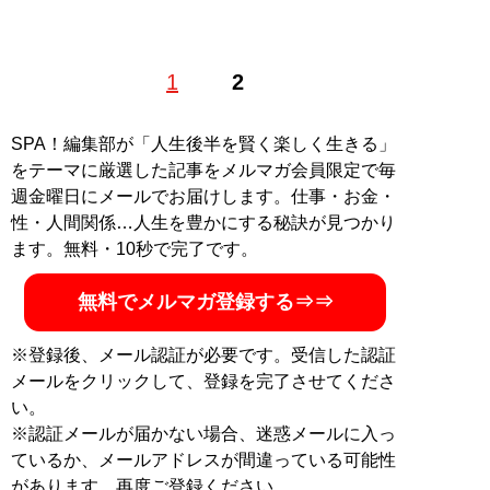
フリーライター。鉄道や飛行機をはじめ、旅モノ全般に
1
2
広く精通。3度の世界一周経験を持ち、これまで訪問し
た国は50か国以上。現在は東京と北海道で二拠点生活を
送る。
SPA！編集部が「人生後半を賢く楽しく生きる」
をテーマに厳選した記事をメルマガ会員限定で毎
記事一覧へ
週金曜日にメールでお届けします。仕事・お金・
性・人間関係…人生を豊かにする秘訣が見つかり
ます。無料・10秒で完了です。
無料でメルマガ登録する⇒⇒
※登録後、メール認証が必要です。受信した認証
メールをクリックして、登録を完了させてくださ
い。
※認証メールが届かない場合、迷惑メールに入っ
ているか、メールアドレスが間違っている可能性
があります。再度ご登録ください。