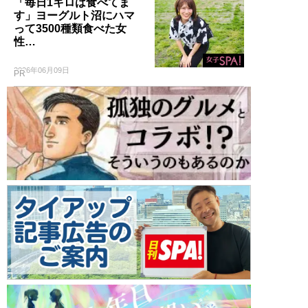
「毎日1キロは食べてま
す」ヨーグルト沼にハマ
って3500種類食べた女
性…
2026年06月09日
PR