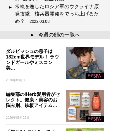
常軌を逸したロシア軍のウクライナ原
発攻撃。核兵器開発をでっち上げるた
め？
2022.03.08
今週の顔の一覧へ
▲
ダルビッシュの息子は
182cm世界モデル！ ラウ
ンドガールやミスコン
美…
2026年08月05日
編集部のiHerb愛用者がセ
レクト。健康・美容のお
悩み別、鉄板アイテム…
2026年06月22日