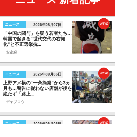
NEW!
ニュース
2026年08月07日
「中国の関与」を疑う若者たち…
韓国で起きる“世代交代の右傾
化”と不正選挙抗...
安宿緑
NEW!
ニュース
2026年08月06日
上野アメ横の“一斉摘発”から3ヵ
月も…警告に従わない店舗が後を
絶たず「路上...
デヤブロウ
NEW!
ニュース
2026年08月06日
値上げでも強い「チョコモナカジ