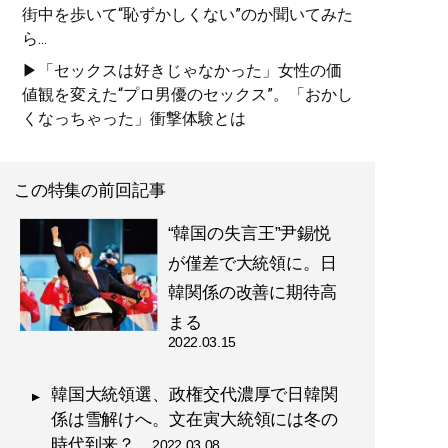
街中を歩いて“恥ずかしくない”のか聞いてみた
ら...
▶「セックスは好きじゃなかった」女性の価
値観を変えた“プロ男優のセックス”。「おかし
くなっちゃった」衝撃体験とは
この特集の前回記事
“韓国の失言王”尹錫悦
が僅差で大統領に。日
韓関係の改善に期待高
まる
2022.03.15
韓国大統領選、政権交代濃厚で日韓関
係は雪解けへ。文在寅大統領には冬の
時代到来？
2022.03.08