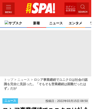
ログイン
会員登録
サブスク
新着
ニュース
エンタメ
ライフ
トップ
ニュース
ロシア事業継続でユニクロは社会の認
識を完全に見誤った。「そもそも営業継続は困難だったは
ず」だが
ニュース
投稿日：2022年03月15日 08:50