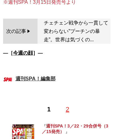
※週刊SPA！3月15日発売号より
チェチェン戦争から一貫して
次の記事
変わらない”プーチンの暴
走”。世界は気づくの...
―［
今週の顔
］―
週刊SPA！編集部
1
2
週刊SPA！3／22・29合併号（3
『
／15発売）
』