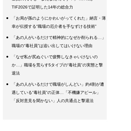
TIF2026で証明した14年の総合力
「お局が孫のようにかわいがってくれた」納言・薄
幸が伝授する“職場の厄介者を手なずける技術”
「あの人がいるだけで精神的になぜか削られる…」
職場の“毒社員”は追い出してはいけない理由
「なぜ私が尻ぬぐいで疲弊しなきゃいけないの
か…」職場を荒らす5タイプの“毒社員”の実態と撃
退法
「あの人がいるだけで職場がしんどい」約4割が遭
遇している“毒社員”の正体…「不機嫌アピール」
「反対意見を聞かない」人の共通点と撃退法