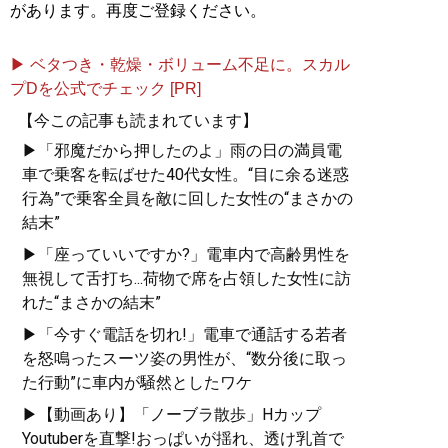
があります。再度ご登録ください。
▶ ベタつき・乾燥・ボリューム不足に。スカル
プDを公式でチェック [PR]
【今この記事も読まれています】
▶「邪魔だから押したのよ」雨の日の満員電
車で乗客を転ばせた40代女性。“目に余る迷惑
行為”で乗客全員を敵に回した女性の“まさかの
結末”
▶「座っていいですか?」電車内で高齢男性を
無視して舌打ち...荷物で席を占領した女性に訪
れた“まさかの結末”
▶「今すぐ電話を切れ!」電車で通話する若者
を怒鳴ったスーツ姿の男性が、“数分後に取っ
た行動”に車内が騒然としたワケ
▶【動画あり】「ノーブラ散歩」Hカップ
Youtuberを直撃!おっぱいが揺れ、透け乳首で