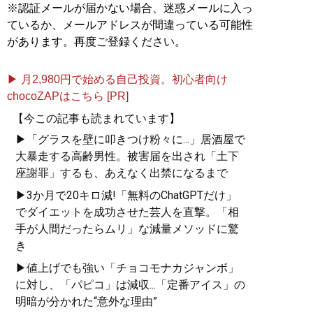
※認証メールが届かない場合、迷惑メールに入っ
ているか、メールアドレスが間違っている可能性
があります。再度ご登録ください。
▶ 月2,980円で始める自己投資。初心者向け
chocoZAPはこちら [PR]
【今この記事も読まれています】
▶「グラスを壁に叩きつけ粉々に...」居酒屋で
大暴走する高齢男性。被害届を出され「土下
座謝罪」するも、あえなく出禁になるまで
▶3か月で20キロ減!「無料のChatGPTだけ」
でダイエットを成功させた芸人を直撃。「相
手が人間だったらムリ」な減量メソッドに驚
き
▶値上げでも強い「チョコモナカジャンボ」
に対し、「パピコ」は減収...「定番アイス」の
明暗が分かれた“意外な理由”