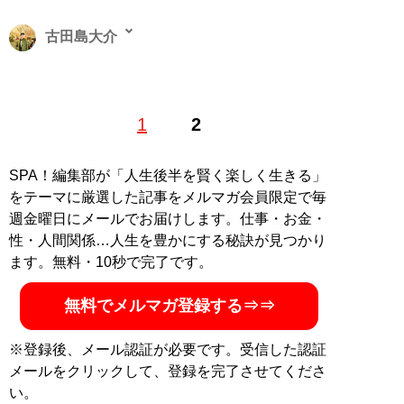
古田島大介
1986年生まれ。立教大卒。ビジネス、旅行、イベント、
1
2
カルチャーなど興味関心の湧く分野を中心に執筆活動を
行う。社会のA面B面、メジャーからアンダーまで足を運
び、現場で知ることを大切にしている
SPA！編集部が「人生後半を賢く楽しく生きる」
をテーマに厳選した記事をメルマガ会員限定で毎
記事一覧へ
週金曜日にメールでお届けします。仕事・お金・
性・人間関係…人生を豊かにする秘訣が見つかり
ます。無料・10秒で完了です。
無料でメルマガ登録する⇒⇒
※登録後、メール認証が必要です。受信した認証
メールをクリックして、登録を完了させてくださ
い。