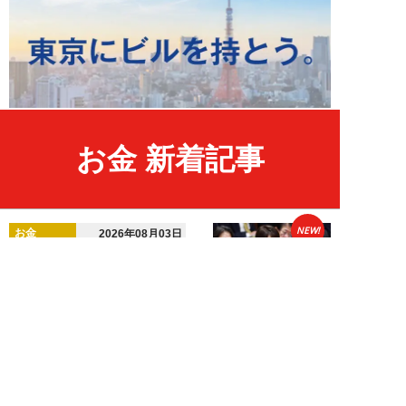
お金 新着記事
NEW!
お金
2026年08月03日
高市国策で1兆円投入へ！ 高値か
ら“半値暴落”した今がチャン
ス？ 億超え投...
結喜たろう
NEW!
お金
2026年07月27日
ドローンの次は“人型ロボット