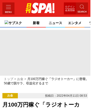
ログイン
会員登録
サブスク
新着
ニュース
エンタメ
ライフ
トップ
お金
月100万円稼ぐ「ラジオトーカー」に密着。
50歳で脱サラ、収益化するまで
お金
投稿日：2022年04月11日 08:53
月100万円稼ぐ「ラジオトーカ