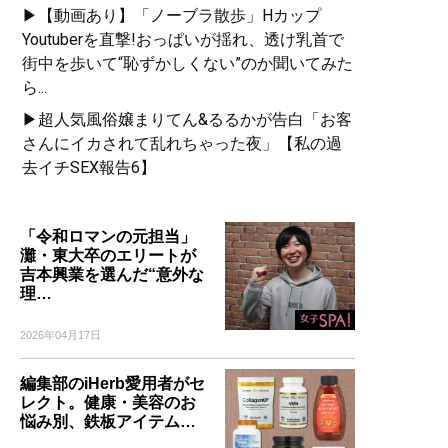
▶【動画あり】「ノーブラ散歩」Hカップ
Youtuberを直撃!おっぱいが揺れ、透け乳首で
街中を歩いて“恥ずかしくない”のか聞いてみた
ら...
▶超人気風俗嬢まりてん&るるかが告白「お客
さんにイカされて乱れちゃった夜」【私の過
去イチSEX報告6】
「令和ロマンの元担当」
灘・東大卒のエリートが
吉本興業を選んだ“意外な
理…
2026年04月17日
編集部のiHerb愛用者がセ
レクト。健康・美容のお
悩み別、鉄板アイテム…