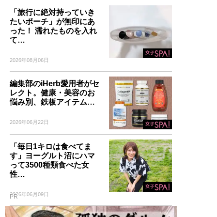
「旅行に絶対持っていき
たいポーチ」が無印にあ
った！ 濡れたものを入れ
て…
2026年08月06日
編集部のiHerb愛用者がセ
レクト。健康・美容のお
悩み別、鉄板アイテム…
2026年06月22日
「毎日1キロは食べてま
す」ヨーグルト沼にハマ
って3500種類食べた女
性…
2026年06月09日
PR