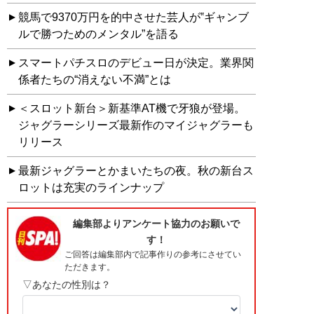
競馬で9370万円を的中させた芸人が‟ギャンブ
ルで勝つためのメンタル”を語る
スマートパチスロのデビュー日が決定。業界関
係者たちの“消えない不満”とは
＜スロット新台＞新基準AT機で牙狼が登場。
ジャグラーシリーズ最新作のマイジャグラーも
リリース
最新ジャグラーとかまいたちの夜。秋の新台ス
ロットは充実のラインナップ