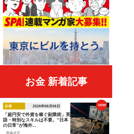
お金 新着記事
NEW!
お金
2026年08月06日
「超円安で外貨を稼ぐ副業術」英
語・特別なスキルは不要。“日本
の日常”が海外...
齊藤武宏