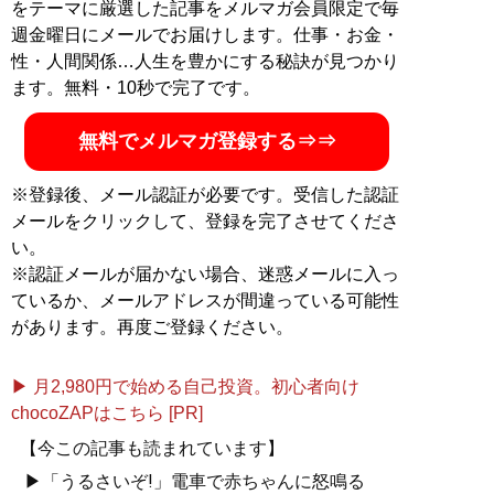
をテーマに厳選した記事をメルマガ会員限定で毎
週金曜日にメールでお届けします。仕事・お金・
性・人間関係…人生を豊かにする秘訣が見つかり
ます。無料・10秒で完了です。
無料でメルマガ登録する⇒⇒
※登録後、メール認証が必要です。受信した認証
メールをクリックして、登録を完了させてくださ
い。
※認証メールが届かない場合、迷惑メールに入っ
ているか、メールアドレスが間違っている可能性
があります。再度ご登録ください。
▶ 月2,980円で始める自己投資。初心者向け
chocoZAPはこちら [PR]
【今この記事も読まれています】
▶「うるさいぞ!」電車で赤ちゃんに怒鳴る