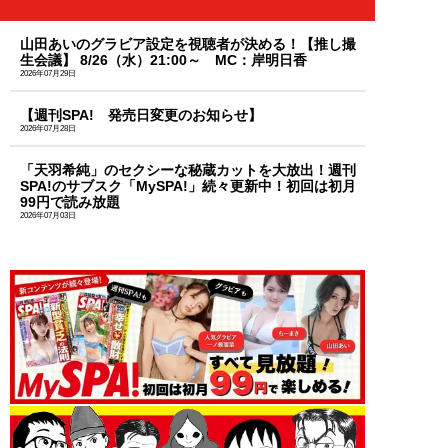
山田あいのグラビア設定を視聴者が決める！【推し撮
生会議】 8/26（水）21:00～ MC：岸明日香
2026年07月29日
【週刊SPA! 発売日変更のお知らせ】
2026年07月28日
「天羽希純」のセクシーな秘蔵カットを大放出！週刊
SPA!のサブスク「MySPA!」続々更新中！初回は初月
99円で読み放題
2026年07月03日