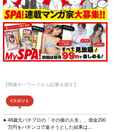
【関連キーワードから記事を探す】
スロツト
48歳元パチプロの「その後の人生」。借金200
万円をパチンコで返そうとした結果は…