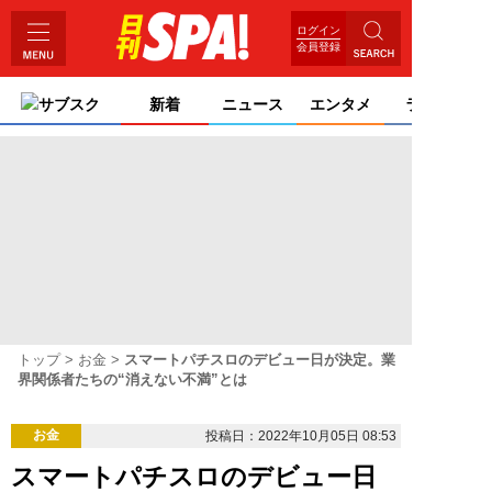
ログイン
会員登録
サブスク
新着
ニュース
エンタメ
ライフ
トップ
お金
スマートパチスロのデビュー日が決定。業
界関係者たちの“消えない不満”とは
お金
投稿日：2022年10月05日 08:53
スマートパチスロのデビュー日