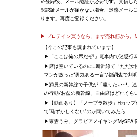
※登録後、メール認証が必要です。受信し
※認証メールが届かない場合、迷惑メール
ります。再度ご登録ください。
▶ プロテイン買うなら、まず売れ筋から。Mypr
【今この記事も読まれています】
▶「ここは俺の席だぞ!」電車内で迷惑行
▶席は空いているのに...新幹線で「ただ
マンが放った“勇気ある一言”/都調査で判明
▶満員の新幹線で子供が「座りたい~!」迷惑
の行動/お盆の新幹線、自由席はどれくらい
▶【動画あり】「ノーブラ散歩」HカップYo
て“恥ずかしくない”のか聞いてみたら...
▶東雲うみ、グラビアメイキングMySPA