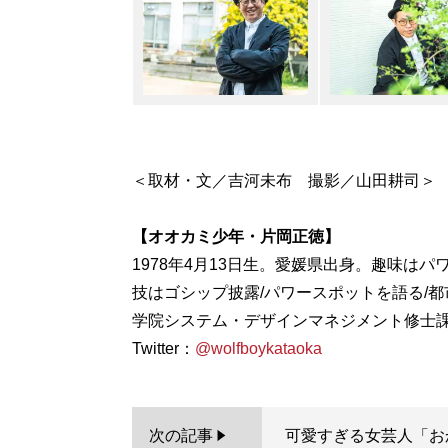
＜取材・文／吉河未布 撮影／山田耕司＞
【オオカミ少年・片岡正徳】
1978年4月13日生。愛媛県出身。趣味はパ
技はゴシップ披露/パワースポットを語る/都
学院システム・デザインマネジメント修士課程
Twitter：
@wolfboykataoka
次の記事
可愛すぎる女芸人「お