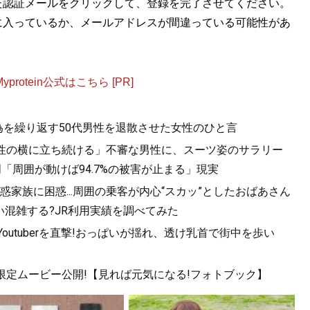
た認証メールをクリックして、登録を完了させてください。
に入っているか、メールアドレスが間違っている可能性があ
otein公式はこちら [PR]
為を繰り返す50代男性を退散させた女性のひと言
女性の横に立ち続ける」不審な男性に、スーツ姿のサラリー
「周囲が動けば94.7%の被害が止まる」現実
家族に困惑...周囲の乗客が内心“スカッ”としたおばあさん
混雑する?JR利用実績を調べてみた
utuberを直撃!おっぱいが揺れ、透け乳首で街中を歩い
!限定ムービー公開!【見れば元気になる!フォトブック】