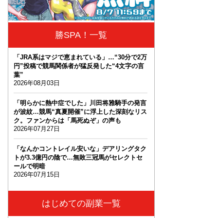
勝SPA！一覧
「JRA系はマジで恵まれている」…“30分で2万
円”投稿で競馬関係者が猛反発した“4文字の言
葉”
2026年08月03日
「明らかに熱中症でした」川田将雅騎手の発言
が波紋…競馬“真夏開催”に浮上した深刻なリス
ク。ファンからは「馬死ぬぞ」の声も
2026年07月27日
「なんかコントレイル安いな」デアリングタク
トが3.3億円の陰で…無敗三冠馬がセレクトセ
ールで明暗
2026年07月15日
はじめての副業一覧