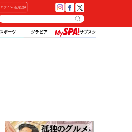
ログイン
会員登録
スポーツ
グラビア
サブスク