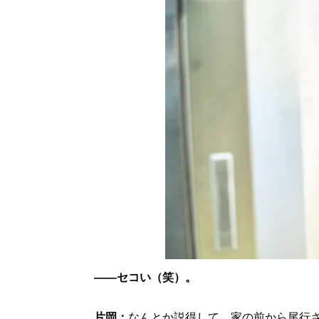
――セコい（笑）。
片岡：
なんとか説得して、家の前から尾行