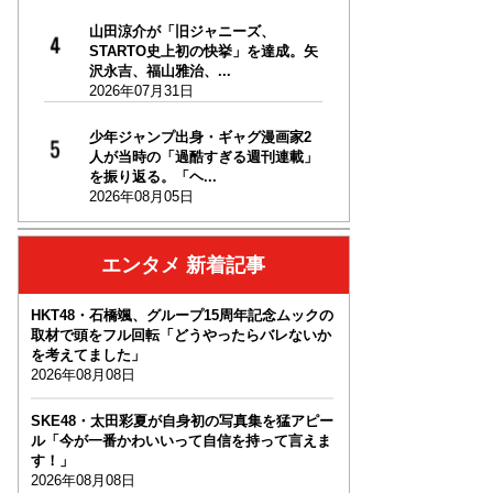
山田涼介が「旧ジャニーズ、
STARTO史上初の快挙」を達成。矢
沢永吉、福山雅治、...
2026年07月31日
少年ジャンプ出身・ギャグ漫画家2
人が当時の「過酷すぎる週刊連載」
を振り返る。「ヘ...
2026年08月05日
エンタメ 新着記事
HKT48・石橋颯、グループ15周年記念ムックの
取材で頭をフル回転「どうやったらバレないか
を考えてました」
2026年08月08日
SKE48・太田彩夏が自身初の写真集を猛アピー
ル「今が一番かわいいって自信を持って言えま
す！」
2026年08月08日