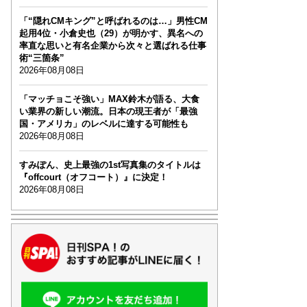
「“隠れCMキング”と呼ばれるのは…」男性CM
起用4位・小倉史也（29）が明かす、異名への
率直な思いと有名企業から次々と選ばれる仕事
術“三箇条”
2026年08月08日
「マッチョこそ強い」MAX鈴木が語る、大食
い業界の新しい潮流。日本の現王者が「最強
国・アメリカ」のレベルに達する可能性も
2026年08月08日
すみぽん、史上最強の1st写真集のタイトルは
『offcourt（オフコート）』に決定！
2026年08月08日