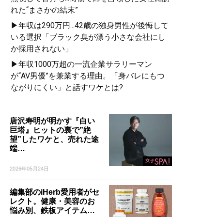
れた“まさかの結末”
▶年収は290万円...42歳の独身男性が後悔して
いる選択「ブラック臭が漂う小さな会社にし
か採用されない」
▶年収1000万超の一流企業サラリーマン
が“AV男優”を兼業する理由。「身バレにもつ
ながりにくい」と話すワケとは?
唐沢寿明が明かす『白い
巨塔』ヒットの裏で”絶
望”したワケと、売れた途
端…
2026年05月24日
編集部のiHerb愛用者がセ
レクト。健康・美容のお
悩み別、鉄板アイテム…