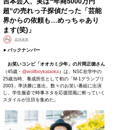
吉本芸人、実は“年商5000万円
超”の売れっ子探偵だった「芸能
界からの依頼も…めっちゃあり
ます(笑)」
吉河未布
バックナンバー
お笑いコンビ「オオカミ少年」の片岡正徳さん
（45歳・
@wolfboykataoka
）は、NSC在学中の
25歳当時、養成所生として初の「M-1グランプリ
2003」準決勝に進出。数々のお笑い番組に出演
し、学生服姿で時事ネタを応援団風に斬っていく
スタイルが注目を集めた。