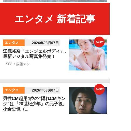
エンタメ 新着記事
NEW!
エンタメ
2026年08月07日
江籠裕奈「エンジェルボディ」、
最新デジタル写真集発売！
SPA！広報マン
NEW!
エンタメ
2026年08月07日
男性CM起用4位の“隠れCMキン
グ”は『20世紀少年』の元子役。
小倉史也（...
望月ふみ