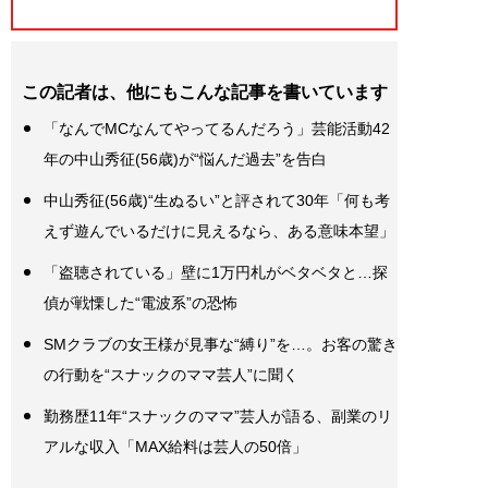
この記者は、他にもこんな記事を書いています
「なんでMCなんてやってるんだろう」芸能活動42
年の中山秀征(56歳)が“悩んだ過去”を告白
中山秀征(56歳)“生ぬるい”と評されて30年「何も考
えず遊んでいるだけに見えるなら、ある意味本望」
「盗聴されている」壁に1万円札がベタベタと…探
偵が戦慄した“電波系”の恐怖
SMクラブの女王様が見事な“縛り”を…。お客の驚き
の行動を“スナックのママ芸人”に聞く
勤務歴11年“スナックのママ”芸人が語る、副業のリ
アルな収入「MAX給料は芸人の50倍」