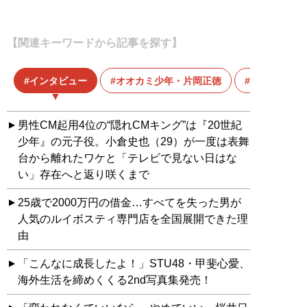
【関連キーワードから記事を探す】
インタビュー
オオカミ少年・片岡正徳
探偵
男性CM起用4位の“隠れCMキング”は『20世紀
少年』の元子役。小倉史也（29）が一度は表舞
台から離れたワケと「テレビで見ない日はな
い」存在へと返り咲くまで
25歳で2000万円の借金…すべてを失った男が
人気のルイボスティ専門店を全国展開できた理
由
「こんなに成長したよ！」STU48・甲斐心愛、
海外生活を締めくくる2nd写真集発売！