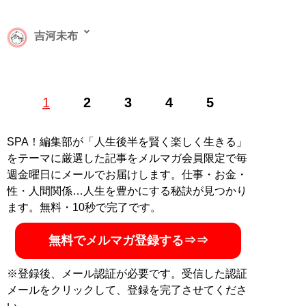
吉河未布
大阪府出身。大学卒業後、会社員を経てライターに。エ
1
2
3
4
5
ンタメ系での著名人インタビューをメインに、企業/人物
の取材記事も執筆。トレンドや話題の“裏側”が気にな
る。『withnews』で“ネットのよこみち”執筆中。
SPA！編集部が「人生後半を賢く楽しく生きる」
Twitter：
@Yoshikawa_Miho_
をテーマに厳選した記事をメルマガ会員限定で毎
週金曜日にメールでお届けします。仕事・お金・
記事一覧へ
性・人間関係…人生を豊かにする秘訣が見つかり
ます。無料・10秒で完了です。
無料でメルマガ登録する⇒⇒
※登録後、メール認証が必要です。受信した認証
メールをクリックして、登録を完了させてくださ