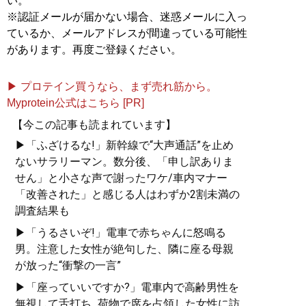
い。
※認証メールが届かない場合、迷惑メールに入っ
ているか、メールアドレスが間違っている可能性
があります。再度ご登録ください。
▶ プロテイン買うなら、まず売れ筋から。
Myprotein公式はこちら [PR]
【今この記事も読まれています】
▶「ふざけるな!」新幹線で“大声通話”を止め
ないサラリーマン。数分後、「申し訳ありま
せん」と小さな声で謝ったワケ/車内マナー
「改善された」と感じる人はわずか2割未満の
調査結果も
▶「うるさいぞ!」電車で赤ちゃんに怒鳴る
男。注意した女性が絶句した、隣に座る母親
が放った“衝撃の一言”
▶「座っていいですか?」電車内で高齢男性を
無視して舌打ち...荷物で席を占領した女性に訪