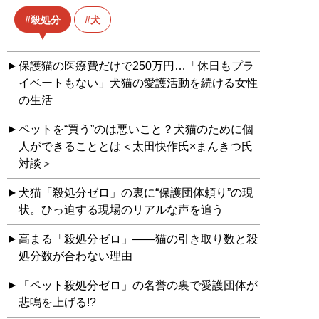
殺処分
犬
保護猫の医療費だけで250万円…「休日もプラ
イベートもない」犬猫の愛護活動を続ける女性
の生活
ペットを“買う”のは悪いこと？犬猫のために個
人ができることとは＜太田快作氏×まんきつ氏
対談＞
犬猫「殺処分ゼロ」の裏に“保護団体頼り”の現
状。ひっ迫する現場のリアルな声を追う
高まる「殺処分ゼロ」――猫の引き取り数と殺
処分数が合わない理由
「ペット殺処分ゼロ」の名誉の裏で愛護団体が
悲鳴を上げる!?