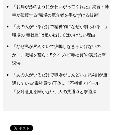
「お局が孫のようにかわいがってくれた」納言・薄
幸が伝授する“職場の厄介者を手なずける技術”
「あの人がいるだけで精神的になぜか削られる…」
職場の“毒社員”は追い出してはいけない理由
「なぜ私が尻ぬぐいで疲弊しなきゃいけないの
か…」職場を荒らす5タイプの“毒社員”の実態と撃
退法
「あの人がいるだけで職場がしんどい」約4割が遭
遇している“毒社員”の正体…「不機嫌アピール」
「反対意見を聞かない」人の共通点と撃退法