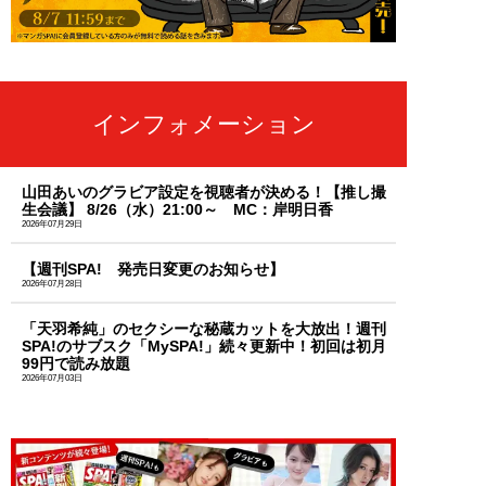
インフォメーション
山田あいのグラビア設定を視聴者が決める！【推し撮
生会議】 8/26（水）21:00～ MC：岸明日香
2026年07月29日
【週刊SPA! 発売日変更のお知らせ】
2026年07月28日
「天羽希純」のセクシーな秘蔵カットを大放出！週刊
SPA!のサブスク「MySPA!」続々更新中！初回は初月
99円で読み放題
2026年07月03日