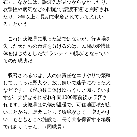
在）。なかには、譲渡先が見つからなかったり、
攻撃性や病気などの問題で“譲渡不適”と判断され
たり、2年以上も長期で収容されている犬もい
る」という。
これは茨城県に限った話ではないが、行き場を
失った犬たちの命運を分けるのは、民間の愛護団
体をはじめとした“ボランティア頼み”となってい
るのが現状だ。
「収容されるのは、人の無責任なエサやりで繁殖
してしまった野犬や、放し飼いで迷子になった犬
などです。収容頭数自体はゆっくりと減っていま
すが、犬猫はそれぞれ年間1000頭前後が収容さ
れます。茨城県は気候が温暖で、可住地面積が広
いことから、野犬にとって環境がよく、増えやす
い。もともとこの施設も、長く犬を保管する場所
ではありません」（同職員）