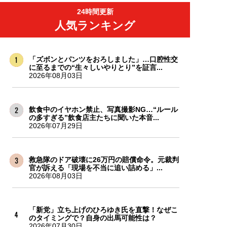
24時間更新
人気ランキング
「ズボンとパンツをおろしました」…口腔性交
に至るまでの“生々しいやりとり”を証言...
2026年08月03日
飲食中のイヤホン禁止、写真撮影NG…“ルール
の多すぎる”飲食店主たちに聞いた本音...
2026年07月29日
救急隊のドア破壊に26万円の賠償命令。元裁判
官が訴える「現場を不当に追い詰める」...
2026年08月03日
「新党」立ち上げのひろゆき氏を直撃！なぜこ
のタイミングで？自身の出馬可能性は？
2026年07月30日