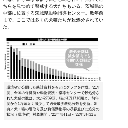
ちらを見つめて警戒する犬たちもいる。茨城県の
中部に位置する茨城県動物指導センター。数年前
まで、ここでは多くの犬猫たちが殺処分されてい
た。
環境省が公開した統計資料をもとにグラフを作成。’21年
度、全国の保健所や動物愛護・指導センターで殺処分さ
れた犬猫の数は、犬が2739頭、猫が1万1718頭と、前年
度から1万頭近く減少して過去最少殺処分数を更新。出
典／犬・猫の引取り及び負傷動物等の収容並びに処分の
状況（環境省）対象期間：ʼ21年4月1日～ʼ22年3月31日