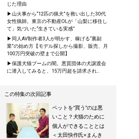
じた理由
▶山火事から“12匹の猟犬”を救い出した30代
女性猟師。東京の不動産OLが「山梨に移住し
て」気づいた“生きている実感”
▶同人AV制作者3人が明かす、稼げる“裏副
業”の始め方【モデル探しから撮影、販売、月
100万円突破の壁まで公開】
▶保護犬猫ブームの闇。悪質団体の犬譲渡会
に潜入してみると、15万円超を請求され...
この特集の次回記事
ペットを“買う”のは悪
いこと？犬猫のために
個人ができることとは
＜太田快作氏×まんき