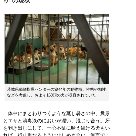
り”の現状
茨城県動物指導センターの築44年の動物棟。性格や相性
などを考慮し、およそ160頭の犬が収容されていた
体中にまとわりつくような蒸し暑さの中、糞尿
とエサと消毒液のにおいが漂い、混じり合う。牙
を剥き出しにして、一心不乱に吠え続ける犬もい
れば、折り重なるようにひしめき合い、無言でこ