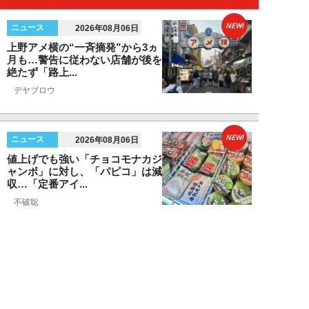
NEW!
ニュース
2026年08月06日
上野アメ横の“一斉摘発”から3ヵ
月も…警告に従わない店舗が後を
絶たず「路上...
デヤブロウ
NEW!
ニュース
2026年08月06日
値上げでも強い「チョコモナカジ
ャンボ」に対し、「パピコ」は減
収…「定番アイ...
不破聡
NEW!
ニュース
2026年08月05日
なぜワイドショーは「酷暑」を連
呼する？ 山口真由が明かす、テ
レビが天気ネタ...