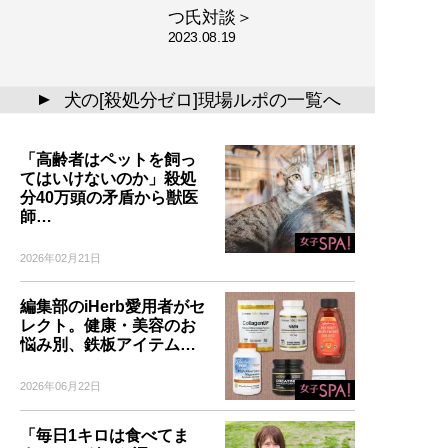
つ氏対談＞
2023.08.19
犬の[殺処分ゼロ]現場ルポの一覧へ
▲
「高齢者はペットを飼っ
てはいけないのか」殺処
分40万頭の矛盾から獣医
師…
2026年02月21日
編集部のiHerb愛用者がセ
レクト。健康・美容のお
悩み別、鉄板アイテム…
2026年06月22日
「毎日1キロは食べてま