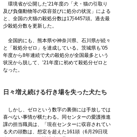
環境省が公開した’21年度の「犬・猫の引取り
及び負傷動物等の収容並びに処分の状況」による
と、全国の犬猫の殺処分数は1万4457頭。過去最
少殺処分数を更新した。
全国的にも、熊本県や神奈川県、石川県が続々
と「殺処分ゼロ」を達成している。茨城県も’05
年度から8年連続で犬の殺処分が全国最多という
状況から脱して、’21年度に初めて殺処分ゼロと
なった。
日々増え続ける行き場を失った犬たち
しかし、ゼロという数字の裏側には手放しでは
喜べない事情が横たわる。同センターの愛護推進
課の担当職員は、「現在センターに収容されてい
る犬の頭数は、想定を超えた161頭（6月29日現