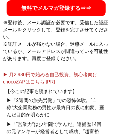
無料でメルマガ登録する⇒⇒
※登録後、メール認証が必要です。受信した認証
メールをクリックして、登録を完了させてくださ
い。
※認証メールが届かない場合、迷惑メールに入っ
ているか、メールアドレスが間違っている可能性
があります。再度ご登録ください。
▶ 月2,980円で始める自己投資。初心者向け
chocoZAPはこちら [PR]
【今この記事も読まれています】
▶「2週間の旅先労働」での恐怖体験。“自
称”大企業勤務の男性が最終日の夜に豹変、歪
んだ目的が明らかに
▶「“営業力”は少年院で学んだ」逮捕歴14回
の元ヤンキーが経営者として成功、“超富裕