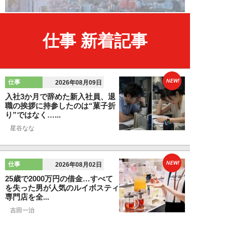
仕事 新着記事
NEW!
仕事
2026年08月09日
入社3か月で辞めた新入社員、退
職の挨拶に持参したのは“菓子折
り”ではなく…...
星谷なな
NEW!
仕事
2026年08月02日
25歳で2000万円の借金…すべて
を失った男が人気のルイボスティ
専門店を全...
吉田一治