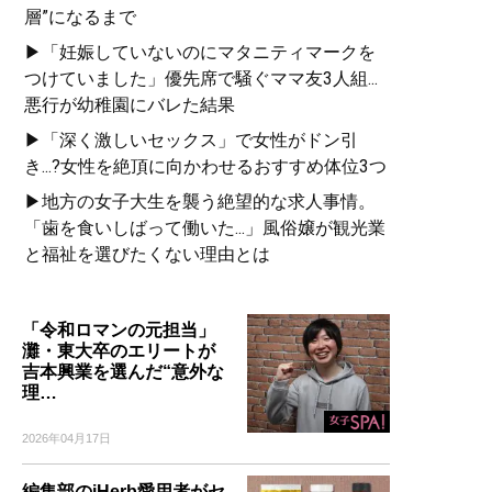
層”になるまで
▶「妊娠していないのにマタニティマークを
つけていました」優先席で騒ぐママ友3人組...
悪行が幼稚園にバレた結果
▶「深く激しいセックス」で女性がドン引
き...?女性を絶頂に向かわせるおすすめ体位3つ
▶地方の女子大生を襲う絶望的な求人事情。
「歯を食いしばって働いた...」風俗嬢が観光業
と福祉を選びたくない理由とは
「令和ロマンの元担当」
灘・東大卒のエリートが
吉本興業を選んだ“意外な
理…
2026年04月17日
編集部のiHerb愛用者がセ