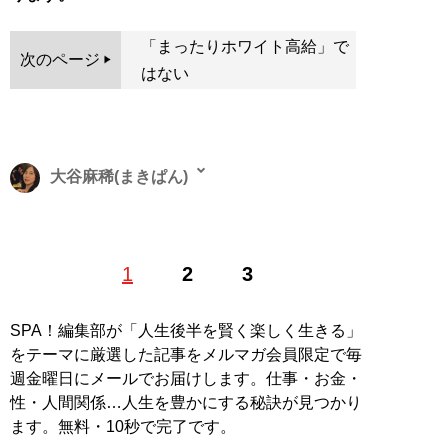
「まったりホワイト高給」で
次のページ
はない
大谷麻稀(まきぱん)
上野にてスナックを経営する28歳。大好きなお酒にコミ
1
2
3
ットするべく鉄道会社を退職し、ほぼ未経験の世界へ転
身。TOEIC910取得。趣味は海外一人旅。
Twitter、Instagramなど：
lit.link
SPA！編集部が「人生後半を賢く楽しく生きる」
をテーマに厳選した記事をメルマガ会員限定で毎
記事一覧へ
週金曜日にメールでお届けします。仕事・お金・
性・人間関係…人生を豊かにする秘訣が見つかり
ます。無料・10秒で完了です。