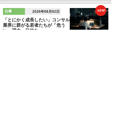
NEW!
仕事
2026年08月02日
「とにかく成長したい」コンサル
業界に群がる若者たちが「危う
い」理由。目的な...
布施川天馬
NEW!
仕事
2026年08月02日
「お局が孫のようにかわいがって
くれた」納言・薄幸が伝授す
る“職場の厄介者を...
週刊SPA！編集部
NEW!
仕事
2026年08月01日
「あの人がいるだけで精神的にな
ぜか削られる…」職場の“毒社
員”は追い出して...