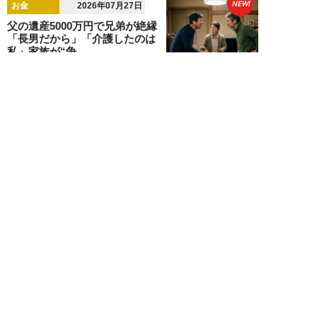
NEW!
お金
2026年07月27日
父の遺産5000万円で兄弟が絶縁
「長男だから」「介護したのは
私」家族が“争...
渡辺智
NEW!
お金
2026年07月22日
元銀行員が明かす「お金持ちほど
やらないこと」本当に豊かな人に
は“共通点”が...
渡辺智
NEW!
お金
2026年07月14日
「クレカが作れない…」ゲーム課
金で借金150万円を抱えた38歳男
性のリアル...
松岡瑛理