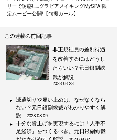
リーで誘惑!......グラビアメイキングMySPA!限
定ムービー公開!【旬撮ガール】
この連載の前回記事
非正規社員の差別待遇
を改善するにはどうし
たらいい？元日銀副総
裁が解説
2023.08.23
派遣切りや雇い止めは、なぜなくなら
ない？元日銀副総裁がわかりやすく解
説
2023.08.09
十分な賃上げを実現するには「人手不
足経済」をつくるべき。元日銀副総裁
がわかりやすく解説
2023.08.02