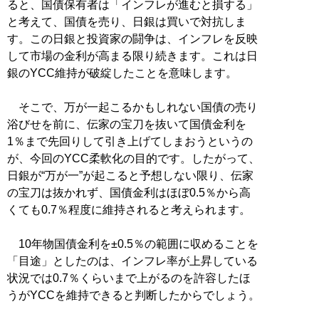
ると、国債保有者は「インフレが進むと損する」
と考えて、国債を売り、日銀は買いで対抗しま
す。この日銀と投資家の闘争は、インフレを反映
して市場の金利が高まる限り続きます。これは日
銀のYCC維持が破綻したことを意味します。
そこで、万が一起こるかもしれない国債の売り
浴びせを前に、伝家の宝刀を抜いて国債金利を
1％まで先回りして引き上げてしまおうというの
が、今回のYCC柔軟化の目的です。したがって、
日銀が“万が一”が起こると予想しない限り、伝家
の宝刀は抜かれず、国債金利はほぼ0.5％から高
くても0.7％程度に維持されると考えられます。
10年物国債金利を±0.5％の範囲に収めることを
「目途」としたのは、インフレ率が上昇している
状況では0.7％くらいまで上がるのを許容したほ
うがYCCを維持できると判断したからでしょう。