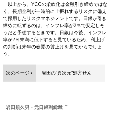
以上から、YCCの柔軟化は金融引き締めではな
く、長期金利が一時的に上振れするリスクに備え
て採用したリスクマネジメントです。日銀が引き
締めに転ずるのは、インフレ率が2％で安定しそ
うだと予想するときです。日銀は今後、インフレ
率が2％未満に低下すると見ているため、利上げ
の判断は来年の春闘の賃上げを見てからでしょ
う。
次のページ
岩田の“異次元”処方せん
岩田規久男・元日銀副総裁
東京大学大学院経済研究科博士課程退学。上智大学名誉