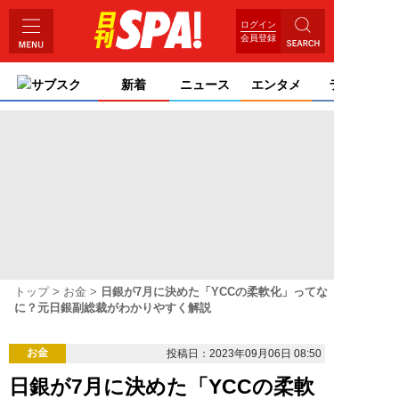
ログイン
会員登録
サブスク
新着
ニュース
エンタメ
ライフ
トップ
お金
日銀が7月に決めた「YCCの柔軟化」ってな
に？元日銀副総裁がわかりやすく解説
お金
投稿日：2023年09月06日 08:50
日銀が7月に決めた「YCCの柔軟