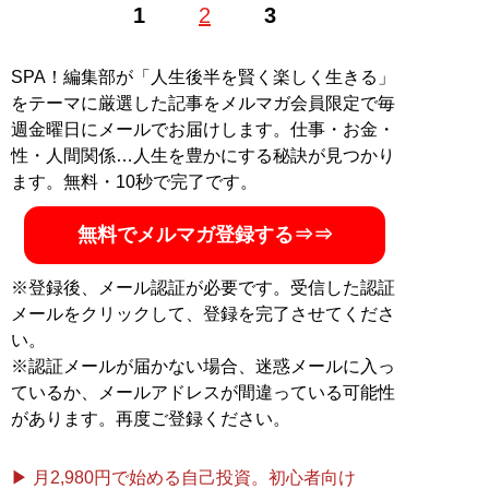
1
2
3
教授、オーストラリア国立大学客員研究員などを経
て、’13年に日本銀行副総裁に就任。’18年3月まで務め、
日本のデフレ脱却に取り組んだ経済学の第一人者。経済
SPA！編集部が「人生後半を賢く楽しく生きる」
の入門書や『
「日本型格差社会」からの脱却
』（光文
をテーマに厳選した記事をメルマガ会員限定で毎
社）、『
自由な社会をつくる経済学
』（読書人）など著
週金曜日にメールでお届けします。仕事・お金・
書多数
性・人間関係…人生を豊かにする秘訣が見つかり
ます。無料・10秒で完了です。
記事一覧へ
無料でメルマガ登録する⇒⇒
※登録後、メール認証が必要です。受信した認証
メールをクリックして、登録を完了させてくださ
い。
※認証メールが届かない場合、迷惑メールに入っ
ているか、メールアドレスが間違っている可能性
があります。再度ご登録ください。
▶ 月2,980円で始める自己投資。初心者向け