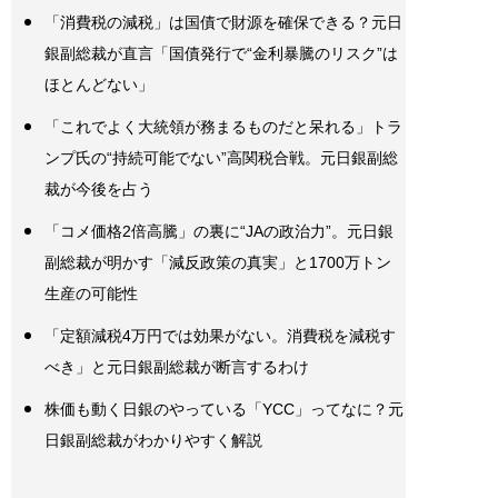
「消費税の減税」は国債で財源を確保できる？元日
銀副総裁が直言「国債発行で“金利暴騰のリスク”は
ほとんどない」
「これでよく大統領が務まるものだと呆れる」トラ
ンプ氏の“持続可能でない”高関税合戦。元日銀副総
裁が今後を占う
「コメ価格2倍高騰」の裏に“JAの政治力”。元日銀
副総裁が明かす「減反政策の真実」と1700万トン
生産の可能性
「定額減税4万円では効果がない。消費税を減税す
べき」と元日銀副総裁が断言するわけ
株価も動く日銀のやっている「YCC」ってなに？元
日銀副総裁がわかりやすく解説