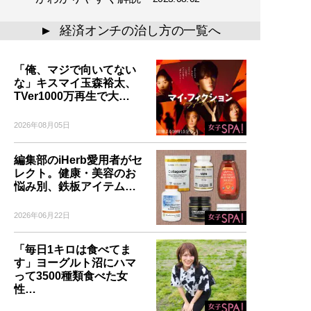
経済オンチの治し方の一覧へ
▲
「俺、マジで向いてない
な」キスマイ玉森裕太、
TVer1000万再生で大…
2026年08月05日
編集部のiHerb愛用者がセ
レクト。健康・美容のお
悩み別、鉄板アイテム…
2026年06月22日
「毎日1キロは食べてま
す」ヨーグルト沼にハマ
って3500種類食べた女
性…