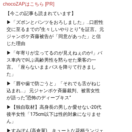
chocoZAPはこちら [PR]
【今この記事も読まれています】
▶「ズボンとパンツをおろしました」...口腔性
交に至るまでの“生々しいやりとり”を証言。元
ジャンポケ斉藤被告が「同意があった」と信
じた理由
▶「年寄りが立ってるのが見えねぇのか!」バ
ス車内で叫ぶ高齢男性を黙らせた乗客の一
言。「座らないままバスを降りて行きまし
た」
▶「唇や歯で防ごうと」「それでも舌がねじ
込まれ...」 元ジャンポケ斉藤裁判、被害女性
が語った“恐怖のディープキス”
▶【独自取材】高身長の男しか愛せない20代
後半女性「175cm以下は性的対象になりませ
ん」
▶すみぽん(高倉菫)、キュートな花柄ランジェ