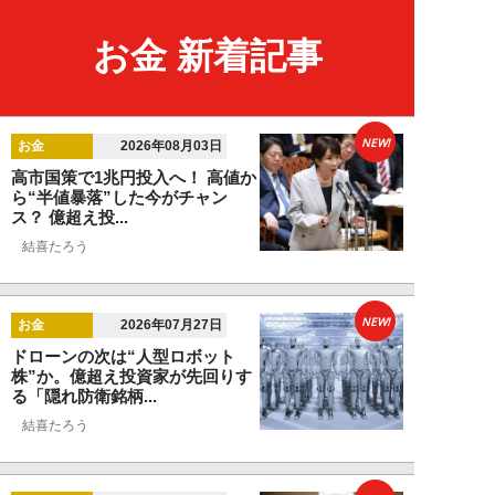
お金 新着記事
NEW!
お金
2026年08月03日
高市国策で1兆円投入へ！ 高値か
ら“半値暴落”した今がチャン
ス？ 億超え投...
結喜たろう
NEW!
お金
2026年07月27日
ドローンの次は“人型ロボット
株”か。億超え投資家が先回りす
る「隠れ防衛銘柄...
結喜たろう