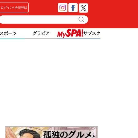
ログイン
会員登録
スポーツ
グラビア
サブスク