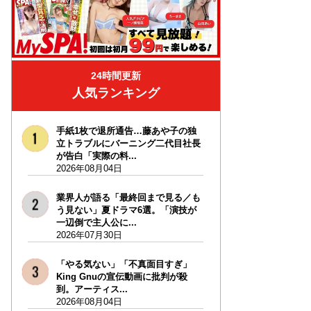
24時間更新
人気ランキング
手紙1枚で退所通告…藤あや子の独
立トラブルにバーニング二代目社長
が告白「実際の料...
2026年08月04日
業界人が語る「最終回まで見る／も
う見ない」夏ドラマ6選。「演技が
一辺倒で主人公に...
2026年07月30日
「やる気ない」「不真面目すぎ」
King Gnuの宣伝動画に批判が殺
到。アーティス...
2026年08月04日