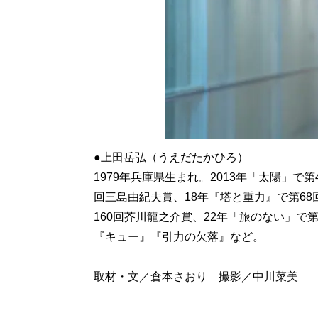
●上田岳弘（うえだたかひろ）
1979年兵庫県生まれ。2013年「太陽」で
回三島由紀夫賞、18年『塔と重力』で第6
160回芥川龍之介賞、22年「旅のない」で
『キュー』『引力の欠落』など。
取材・文／倉本さおり 撮影／中川菜美