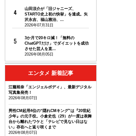
山田涼介が「旧ジャニーズ、
STARTO史上初の快挙」を達成。矢
沢永吉、福山雅治、...
2026年07月31日
3か月で20キロ減！「無料の
ChatGPTだけ」でダイエットを成功
させた芸人を直...
2026年08月05日
エンタメ 新着記事
江籠裕奈「エンジェルボディ」、最新デジタル
写真集発売！
2026年08月07日
男性CM起用4位の“隠れCMキング”は『20世紀
少年』の元子役。小倉史也（29）が一度は表舞
台から離れたワケと「テレビで見ない日はな
い」存在へと返り咲くまで
2026年08月07日