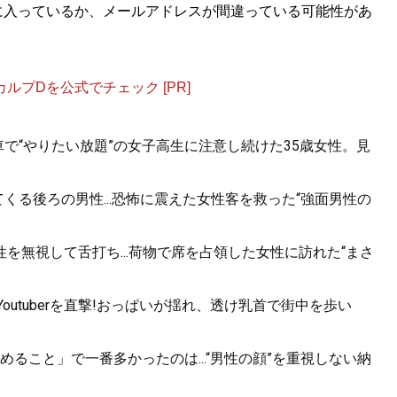
に入っているか、メールアドレスが間違っている可能性があ
プDを公式でチェック [PR]
で“やりたい放題”の女子高生に注意し続けた35歳女性。見
くる後ろの男性...恐怖に震えた女性客を救った“強面男性の
を無視して舌打ち...荷物で席を占領した女性に訪れた“まさ
utuberを直撃!おっぱいが揺れ、透け乳首で街中を歩い
ること」で一番多かったのは...“男性の顔”を重視しない納