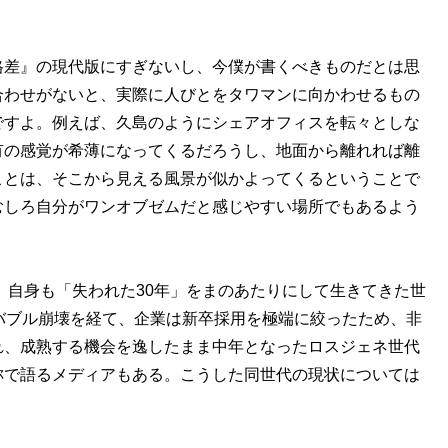
格差』の現代版にすぎないし、今僕が書くべきものだとは思
合わせがないと、実際に人びとをタワマンに向かわせるもの
ですよ。例えば、久島のようにシェアオフィスを転々としな
有の感覚が希薄になってくるだろうし、地面から離れれば離
ことは、そこから見える風景が似かよってくるということで
むしろ自分がワンオブゼムだと感じやすい場所でもあるよう
、自身も「失われた30年」をまのあたりにして生きてきた世
Tバブル崩壊を経て、企業は新卒採用を極端に絞ったため、非
れ、成熟する機会を逸したまま中年となったロスジェネ世代
称で語るメディアもある。こうした同世代の現状については