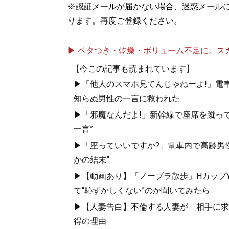
※認証メールが届かない場合、迷惑メール
ります。再度ご登録ください。
▶ ベタつき・乾燥・ボリューム不足に。スカル
【今この記事も読まれています】
▶「他人のスマホ見てんじゃねーよ!」電車
知らぬ男性の一言に救われた
▶「邪魔なんだよ!」新幹線で座席を蹴って
一言”
▶「座っていいですか?」電車内で高齢男性
かの結末”
▶【動画あり】「ノーブラ散歩」HカップYo
て“恥ずかしくない”のか聞いてみたら...
▶【人妻告白】不倫する人妻が「相手に求め
得の理由