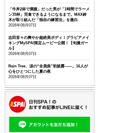
「牛丼2杯で満腹」だった男が「1時間でラーメ
ン35杯」完食できるようになるまで。MAX鈴
木が取り組んだ「独自の練習法」を激白
2026年08月07日
志田音々の爽やか超絶美ボディ！グラビアメイ
キングMySPA!限定ムービー公開！【旬撮ガー
ル】
2026年08月07日
Rain Tree、涙の“全員曲”初披露――。16人が
心をひとつにした夏の夜
2026年08月07日