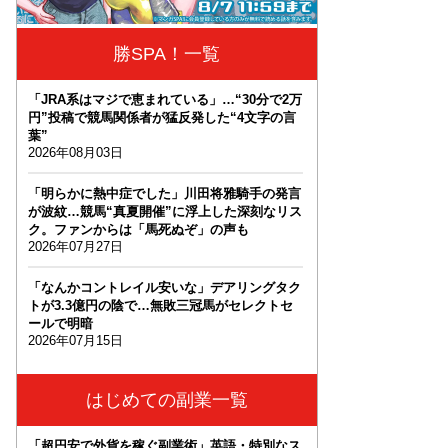
勝SPA！一覧
「JRA系はマジで恵まれている」…“30分で2万
円”投稿で競馬関係者が猛反発した“4文字の言
葉”
2026年08月03日
「明らかに熱中症でした」川田将雅騎手の発言
が波紋…競馬“真夏開催”に浮上した深刻なリス
ク。ファンからは「馬死ぬぞ」の声も
2026年07月27日
「なんかコントレイル安いな」デアリングタク
トが3.3億円の陰で…無敗三冠馬がセレクトセ
ールで明暗
2026年07月15日
はじめての副業一覧
「超円安で外貨を稼ぐ副業術」英語・特別なス