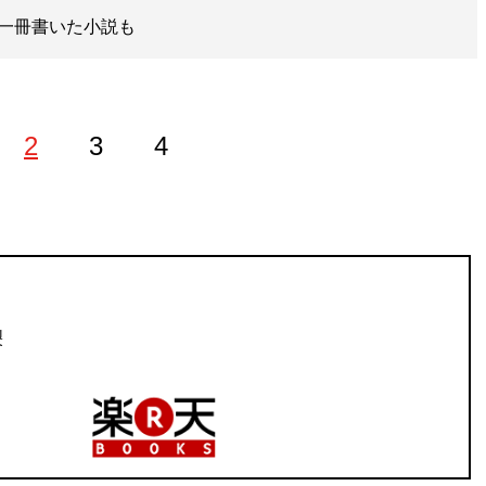
一冊書いた小説も
2
3
4
イター。2004年からフリーライターとして活動開始。これ
象年齢は12歳から80歳）。俳優、ミュージシャン、芸人など
、経済や一般人まで幅広く取材・執筆。趣味はドラマと映画
裂