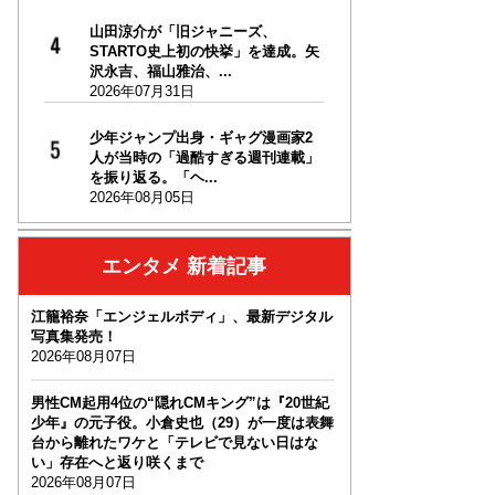
山田涼介が「旧ジャニーズ、
STARTO史上初の快挙」を達成。矢
沢永吉、福山雅治、...
2026年07月31日
少年ジャンプ出身・ギャグ漫画家2
人が当時の「過酷すぎる週刊連載」
を振り返る。「ヘ...
2026年08月05日
エンタメ 新着記事
江籠裕奈「エンジェルボディ」、最新デジタル
写真集発売！
2026年08月07日
男性CM起用4位の“隠れCMキング”は『20世紀
少年』の元子役。小倉史也（29）が一度は表舞
台から離れたワケと「テレビで見ない日はな
い」存在へと返り咲くまで
2026年08月07日