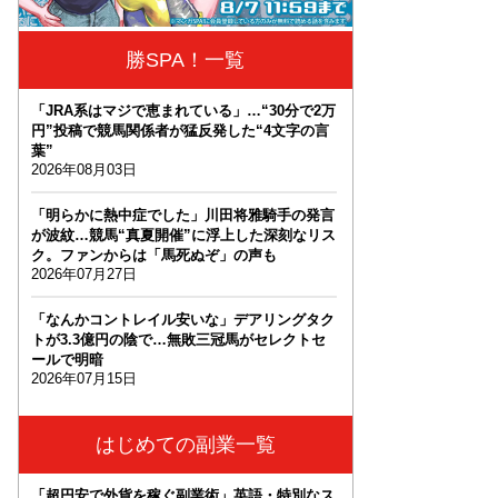
勝SPA！一覧
「JRA系はマジで恵まれている」…“30分で2万
円”投稿で競馬関係者が猛反発した“4文字の言
葉”
2026年08月03日
「明らかに熱中症でした」川田将雅騎手の発言
が波紋…競馬“真夏開催”に浮上した深刻なリス
ク。ファンからは「馬死ぬぞ」の声も
2026年07月27日
「なんかコントレイル安いな」デアリングタク
トが3.3億円の陰で…無敗三冠馬がセレクトセ
ールで明暗
2026年07月15日
はじめての副業一覧
「超円安で外貨を稼ぐ副業術」英語・特別なス