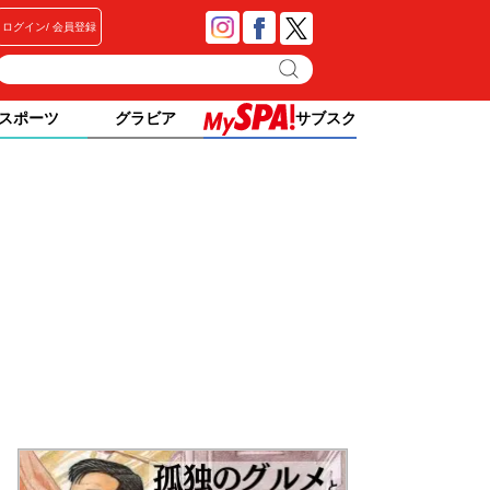
ログイン
会員登録
スポーツ
グラビア
サブスク