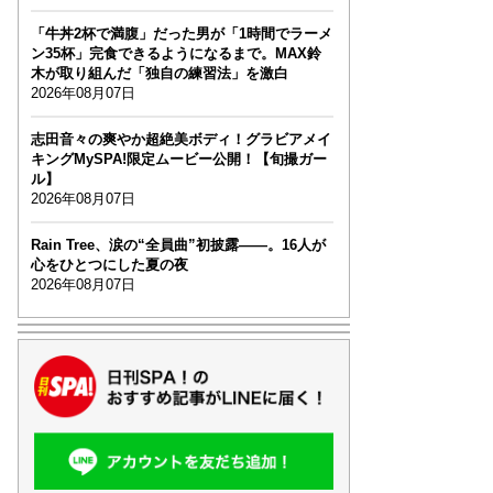
「牛丼2杯で満腹」だった男が「1時間でラーメ
ン35杯」完食できるようになるまで。MAX鈴
木が取り組んだ「独自の練習法」を激白
2026年08月07日
志田音々の爽やか超絶美ボディ！グラビアメイ
キングMySPA!限定ムービー公開！【旬撮ガー
ル】
2026年08月07日
Rain Tree、涙の“全員曲”初披露――。16人が
心をひとつにした夏の夜
2026年08月07日