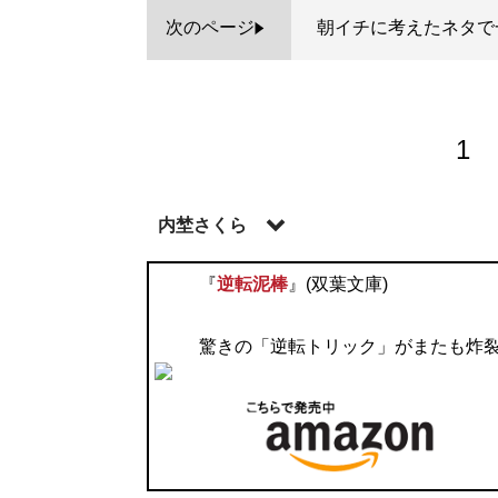
次のページ
朝イチに考えたネタで
1
内埜さくら
うちの・さくら。フリーインタビュアー、ラ
『
逆転泥棒
』(双葉文庫)
までのインタビュー人数は3800人以上（対
第一線で活躍する著名人やビジネス、医療
驚きの「逆転トリック」がまたも炸
鑑賞、読書
記事一覧へ