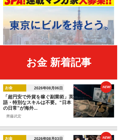
お金 新着記事
NEW!
お金
2026年08月06日
「超円安で外貨を稼ぐ副業術」英
語・特別なスキルは不要。“日本
の日常”が海外...
齊藤武宏
NEW!
お金
2026年08月03日