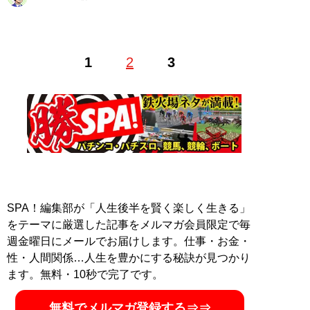
Web編集者兼ライター。フリーライター・動画編集者を
1
2
3
経て、現在は日刊SPA！編集・インタビュー記事の執筆
を中心に活動中。全国各地の取材に出向くフットワーク
の軽さがセールスポイント
X（旧Twitter）
salesmorita32
記事一覧へ
SPA！編集部が「人生後半を賢く楽しく生きる」
をテーマに厳選した記事をメルマガ会員限定で毎
週金曜日にメールでお届けします。仕事・お金・
性・人間関係…人生を豊かにする秘訣が見つかり
ます。無料・10秒で完了です。
無料でメルマガ登録する⇒⇒