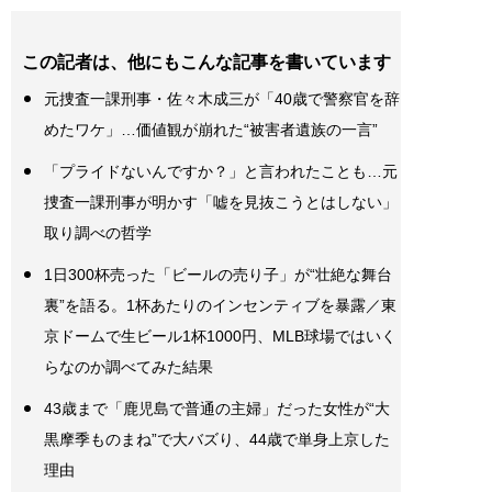
この記者は、他にもこんな記事を書いています
元捜査一課刑事・佐々木成三が「40歳で警察官を辞
めたワケ」…価値観が崩れた“被害者遺族の一言”
「プライドないんですか？」と言われたことも…元
捜査一課刑事が明かす「嘘を見抜こうとはしない」
取り調べの哲学
1日300杯売った「ビールの売り子」が“壮絶な舞台
裏”を語る。1杯あたりのインセンティブを暴露／東
京ドームで生ビール1杯1000円、MLB球場ではいく
らなのか調べてみた結果
43歳まで「鹿児島で普通の主婦」だった女性が“大
黒摩季ものまね”で大バズり、44歳で単身上京した
理由