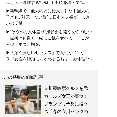
れくらい混雑する?JR利用実績を調べてみた
▶新幹線で「他人の席に侵入」した中国人の
子ども...“注意しない親”に日本人夫婦が「まさ
かの反撃」
▶“そうめん女体盛り”撮影会を開く女性の思い
「最初は仲良く一緒にご飯を食べる。そこか
ら少しずつ、胸を...」
▶「深く激しいセックス」で女性がドン引
き...?女性を絶頂に向かわせるおすすめ体位3つ
この特集の前回記事
立川競輪場グルメを元
ガールズ女王が実食！
グランプリ予想に役立
つ「冬の立川バンクの