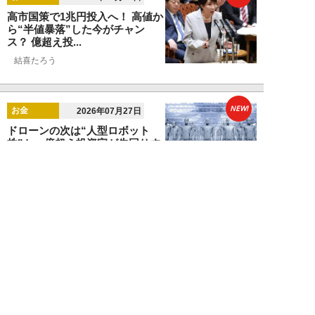
高市国策で1兆円投入へ！ 高値か
ら“半値暴落”した今がチャン
ス？ 億超え投...
結喜たろう
NEW!
お金
2026年07月27日
ドローンの次は“人型ロボット
株”か。億超え投資家が先回りす
る「隠れ防衛銘柄...
結喜たろう
NEW!
お金
2026年07月27日
父の遺産5000万円で兄弟が絶縁
「長男だから」「介護したのは
私」家族が“争...
渡辺智