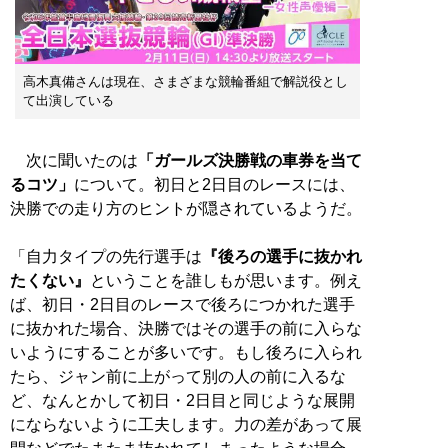
高木真備さんは現在、さまざまな競輪番組で解説役とし
て出演している
次に聞いたのは
「ガールズ決勝戦の車券を当て
るコツ」
について。初日と2日目のレースには、
決勝での走り方のヒントが隠されているようだ。
「自力タイプの先行選手は
『後ろの選手に抜かれ
たくない』
ということを誰しもが思います。例え
ば、初日・2日目のレースで後ろにつかれた選手
に抜かれた場合、決勝ではその選手の前に入らな
いようにすることが多いです。もし後ろに入られ
たら、ジャン前に上がって別の人の前に入るな
ど、なんとかして初日・2日目と同じような展開
にならないように工夫します。力の差があって展