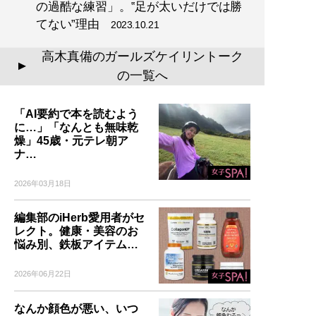
の過酷な練習」。‟足が太いだけでは勝
てない”理由
2023.10.21
高木真備のガールズケイリントーク
▲
の一覧へ
「AI要約で本を読むよう
に…」「なんとも無味乾
燥」45歳・元テレ朝ア
ナ…
2026年03月18日
編集部のiHerb愛用者がセ
レクト。健康・美容のお
悩み別、鉄板アイテム…
2026年06月22日
なんか顔色が悪い、いつ