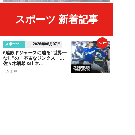
スポーツ 新着記事
NEW!
スポーツ
2026年08月07日
6連敗ドジャースに迫る“世界一
なし”の「不吉なジンクス」…
佐々木朗希＆山本...
八木遊
NEW!
エンタメ
2026年08月05日
「ネタにするな」本田圭佑の“移
民投稿”に批判殺到。社会問題に
首を突っ込むた...
石黒隆之