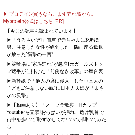
▶ プロテイン買うなら、まず売れ筋から。
Myprotein公式はこちら [PR]
【今この記事も読まれています】
▶「うるさいぞ!」電車で赤ちゃんに怒鳴る
男。注意した女性が絶句した、隣に座る母親
が放った“衝撃の一言”
▶競輪場に“家族連れ”が急増!元ガールズトッ
プ選手が仕掛けた「前例なき改革」の舞台裏
▶新幹線で「他人の席に侵入」した中国人の
子ども...“注意しない親”に日本人夫婦が「まさ
かの反撃」
▶【動画あり】「ノーブラ散歩」Hカップ
Youtuberを直撃!おっぱいが揺れ、透け乳首で
街中を歩いて“恥ずかしくない”のか聞いてみた
ら...