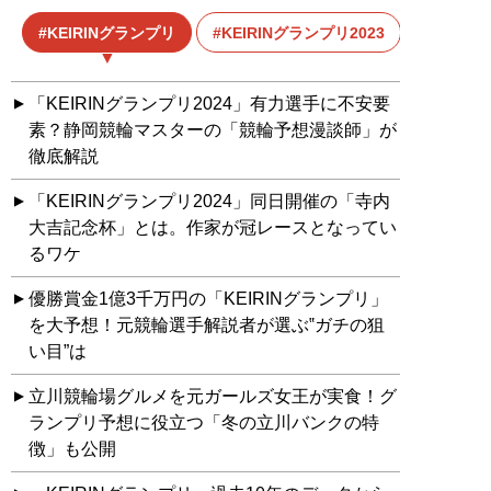
KEIRINグランプリ
KEIRINグランプリ2023
ガール
「KEIRINグランプリ2024」有力選手に不安要
素？静岡競輪マスターの「競輪予想漫談師」が
徹底解説
「KEIRINグランプリ2024」同日開催の「寺内
大吉記念杯」とは。作家が冠レースとなってい
るワケ
優勝賞金1億3千万円の「KEIRINグランプリ」
を大予想！元競輪選手解説者が選ぶ‟ガチの狙
い目”は
立川競輪場グルメを元ガールズ女王が実食！グ
ランプリ予想に役立つ「冬の立川バンクの特
徴」も公開