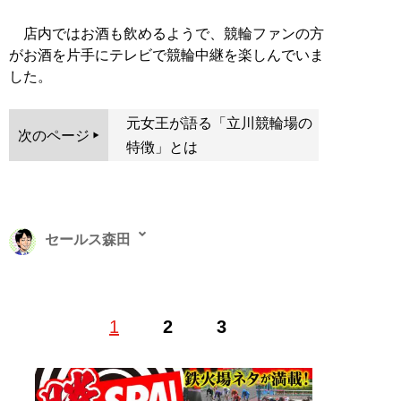
店内ではお酒も飲めるようで、競輪ファンの方
がお酒を片手にテレビで競輪中継を楽しんでいま
した。
元女王が語る「立川競輪場の
次のページ
特徴」とは
セールス森田
Web編集者兼ライター。フリーライター・動画編集者を
1
2
3
経て、現在は日刊SPA！編集・インタビュー記事の執筆
を中心に活動中。全国各地の取材に出向くフットワーク
の軽さがセールスポイント
X（旧Twitter）
salesmorita32