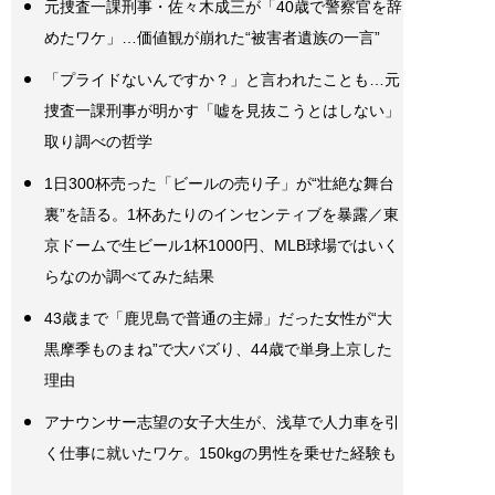
元捜査一課刑事・佐々木成三が「40歳で警察官を辞
めたワケ」…価値観が崩れた“被害者遺族の一言”
「プライドないんですか？」と言われたことも…元
捜査一課刑事が明かす「嘘を見抜こうとはしない」
取り調べの哲学
1日300杯売った「ビールの売り子」が“壮絶な舞台
裏”を語る。1杯あたりのインセンティブを暴露／東
京ドームで生ビール1杯1000円、MLB球場ではいく
らなのか調べてみた結果
43歳まで「鹿児島で普通の主婦」だった女性が“大
黒摩季ものまね”で大バズり、44歳で単身上京した
理由
アナウンサー志望の女子大生が、浅草で人力車を引
く仕事に就いたワケ。150kgの男性を乗せた経験も