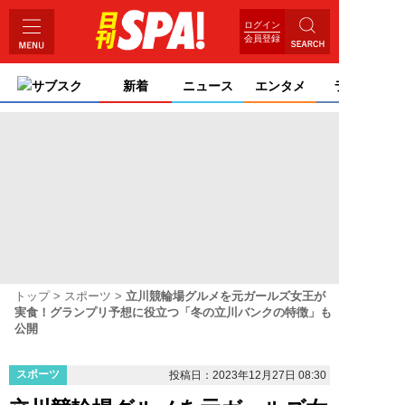
ログイン
会員登録
サブスク
新着
ニュース
エンタメ
ライフ
トップ
スポーツ
立川競輪場グルメを元ガールズ女王が
実食！グランプリ予想に役立つ「冬の立川バンクの特徴」も
公開
スポーツ
投稿日：2023年12月27日 08:30