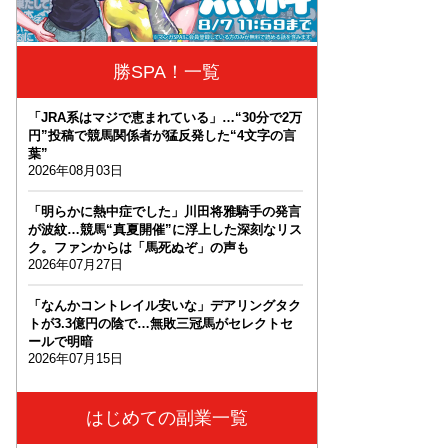
勝SPA！一覧
「JRA系はマジで恵まれている」…“30分で2万
円”投稿で競馬関係者が猛反発した“4文字の言
葉”
2026年08月03日
「明らかに熱中症でした」川田将雅騎手の発言
が波紋…競馬“真夏開催”に浮上した深刻なリス
ク。ファンからは「馬死ぬぞ」の声も
2026年07月27日
「なんかコントレイル安いな」デアリングタク
トが3.3億円の陰で…無敗三冠馬がセレクトセ
ールで明暗
2026年07月15日
はじめての副業一覧