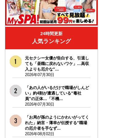
24時間更新
人気ランキング
元セクシー女優が告白する、引退し
ても「昼職に戻れないワケ」…高収
入よりも厄介な“...
2026年07月30日
「あの人がいるだけで職場がしんど
い」約4割が遭遇している“毒社
員”の正体…「不機...
2026年07月30日
「お局が孫のようにかわいがってく
れた」納言・薄幸が伝授する“職場
の厄介者を手なず...
2026年08月02日