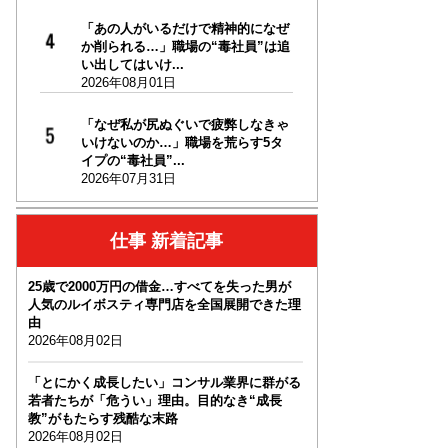
「あの人がいるだけで精神的になぜ
か削られる…」職場の“毒社員”は追
い出してはいけ...
2026年08月01日
「なぜ私が尻ぬぐいで疲弊しなきゃ
いけないのか…」職場を荒らす5タ
イプの“毒社員”...
2026年07月31日
仕事 新着記事
25歳で2000万円の借金…すべてを失った男が
人気のルイボスティ専門店を全国展開できた理
由
2026年08月02日
「とにかく成長したい」コンサル業界に群がる
若者たちが「危うい」理由。目的なき“成長
教”がもたらす残酷な末路
2026年08月02日