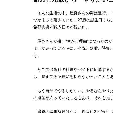
そんな生活の中、屋良さんの鬱は進行。「
つかまって耐えていた。27歳の誕生日くら
希死念慮と戦う日々が続いた。
屋良さんが唯一“生きる理由”になったの
ようか迷っている時に、小説、短歌、詩集
う。
そこで出版社の社員やバイトに応募するが
も、腰まである長髪を切らなかったことも
「もう自分でやるしかない。やるならやり
の遺産が入っていたこともあり、それも元
書籍の編集経験はなく、過去に2度だけ、Z