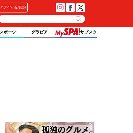
ログイン
会員登録
スポーツ
グラビア
サブスク