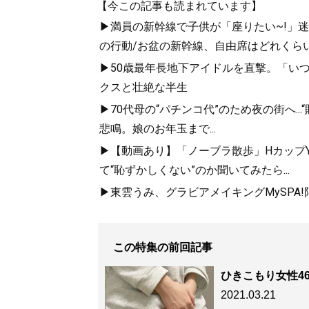
【今この記事も読まれています】
▶満員の新幹線で子供が「座りたい~!」迷惑
の行動/お盆の新幹線、自由席はどれくらい
▶50歳最年長地下アイドルを直撃。「い
クスと壮絶な半生
▶70代母の“パチンコ代”のため夜の街へ..
悲鳴。娘のお年玉まで...
▶【動画あり】「ノーブラ散歩」HカップYo
て“恥ずかしくない”のか聞いてみたら...
▶東雲うみ、グラビアメイキングMySPA
この特集の前回記事
ひきこもり女性4
2021.03.21