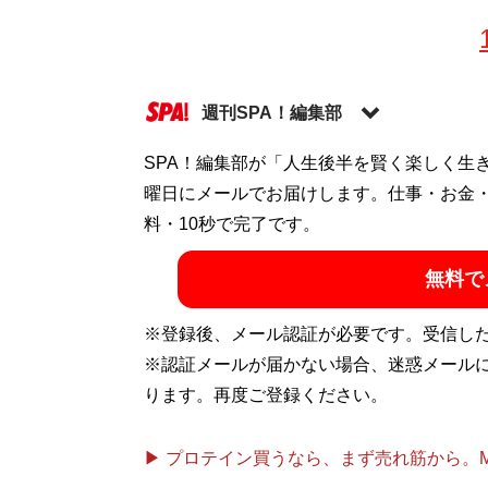
週刊SPA！編集部
SPA！編集部が「人生後半を賢く楽しく生
記事一覧へ
曜日にメールでお届けします。仕事・お金
料・10秒で完了です。
無料で
※登録後、メール認証が必要です。受信し
※認証メールが届かない場合、迷惑メール
ります。再度ご登録ください。
▶ プロテイン買うなら、まず売れ筋から。Mypr