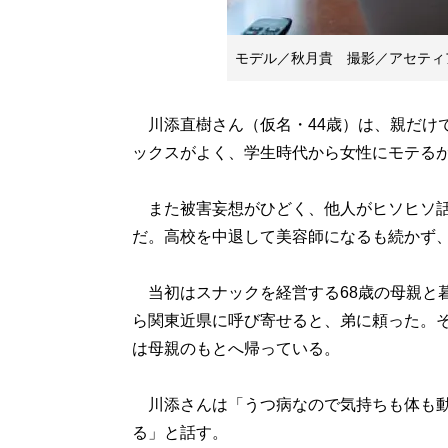
モデル／秋月貴 撮影／アセティ
川添直樹さん（仮名・44歳）は、親だけ
ックスがよく、学生時代から女性にモテる
また被害妄想がひどく、他人がヒソヒソ話
だ。高校を中退して美容師になるも続かず、
当初はスナックを経営する68歳の母親と
ら関東近県に呼び寄せると、弟に頼った。
は母親のもとへ帰っている。
川添さんは「うつ病なので気持ちも体も動
る」と話す。