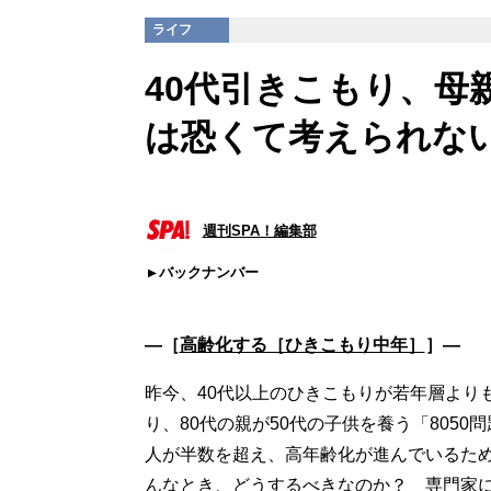
ライフ
40代引きこもり、母
は恐くて考えられな
週刊SPA！編集部
バックナンバー
―［
高齢化する［ひきこもり中年］
］―
昨今、40代以上のひきこもりが若年層より
り、80代の親が50代の子供を養う「805
人が半数を超え、高年齢化が進んでいるた
んなとき、どうするべきなのか？ 専門家