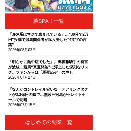
勝SPA！一覧
「JRA系はマジで恵まれている」…“30分で2万
円”投稿で競馬関係者が猛反発した“4文字の言
葉”
2026年08月03日
「明らかに熱中症でした」川田将雅騎手の発言
が波紋…競馬“真夏開催”に浮上した深刻なリス
ク。ファンからは「馬死ぬぞ」の声も
2026年07月27日
「なんかコントレイル安いな」デアリングタク
トが3.3億円の陰で…無敗三冠馬がセレクトセ
ールで明暗
2026年07月15日
はじめての副業一覧