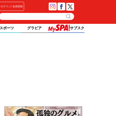
ログイン
会員登録
スポーツ
グラビア
サブスク