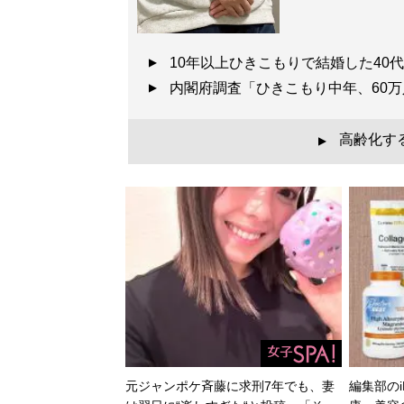
10年以上ひきこもりで結婚した4
内閣府調査「ひきこもり中年、60
高齢化す
▲
元ジャンポケ斉藤に求刑7年でも、妻
編集部のi