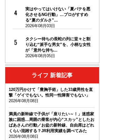
実はやってはいけない「夏バテを悪
化させるNG行動」…プロがすすめ
る“夏のダルさ”...
2026年08月03日
タクシー待ちの長蛇の列に堂々と割
り込む“派手な男女”を、小柄な女性
が「意外な持ち...
2026年08月05日
ライフ 新着記事
120万円かけて「豊胸手術」した33歳男性を直
撃「ゲイでもない。性同一性障害でもない」
2026年08月08日
満員の新幹線で子供が「座りたい～！」迷惑家
族に困惑…周囲の乗客が内心“スカッ”としたお
ばあさんの行動／お盆の新幹線、自由席はどれ
くらい混雑する？JR利用実績を調べてみた
2026年08月08日