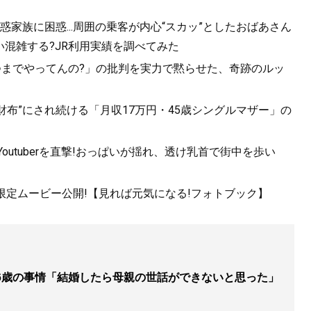
家族に困惑...周囲の乗客が内心“スカッ”としたおばあさん
混雑する?JR利用実績を調べてみた
つまでやってんの?」の批判を実力で黙らせた、奇跡のルッ
.“財布”にされ続ける「月収17万円・45歳シングルマザー」の
utuberを直撃!おっぱいが揺れ、透け乳首で街中を歩い
!限定ムービー公開!【見れば元気になる!フォトブック】
6歳の事情「結婚したら母親の世話ができないと思った」