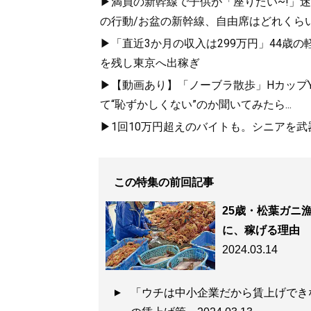
▶満員の新幹線で子供が「座りたい~!」迷惑
の行動/お盆の新幹線、自由席はどれくらい
▶「直近3か月の収入は299万円」44歳
を残し東京へ出稼ぎ
▶【動画あり】「ノーブラ散歩」HカップYo
て“恥ずかしくない”のか聞いてみたら...
▶1回10万円超えのバイトも。シニアを武
この特集の前回記事
25歳・松葉ガニ
に、稼げる理由
2024.03.14
「ウチは中小企業だから賃上げでき