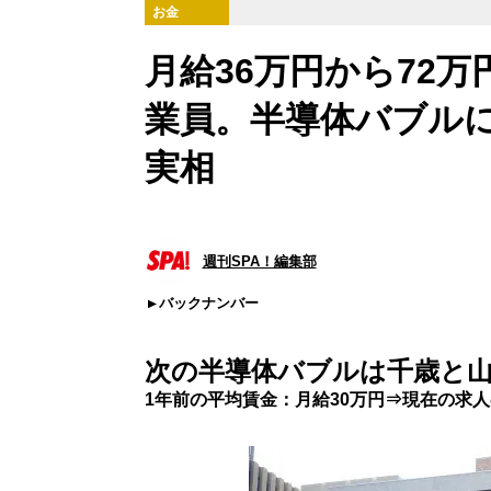
お金
月給36万円から72
業員。半導体バブル
実相
週刊SPA！編集部
バックナンバー
次の半導体バブルは千歳と
1年前の平均賃金：月給30万円⇒現在の求