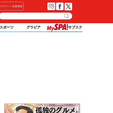
ログイン
会員登録
スポーツ
グラビア
サブスク