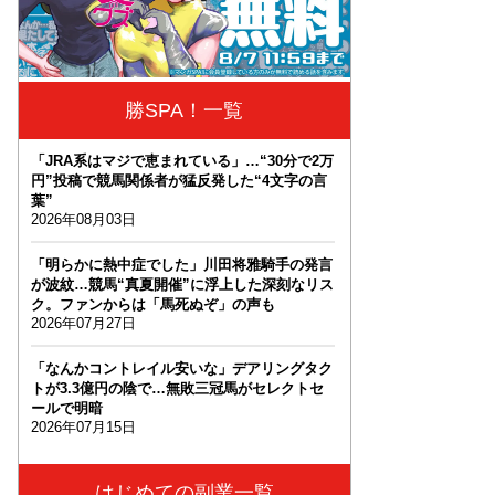
勝SPA！一覧
「JRA系はマジで恵まれている」…“30分で2万
円”投稿で競馬関係者が猛反発した“4文字の言
葉”
2026年08月03日
「明らかに熱中症でした」川田将雅騎手の発言
が波紋…競馬“真夏開催”に浮上した深刻なリス
ク。ファンからは「馬死ぬぞ」の声も
2026年07月27日
「なんかコントレイル安いな」デアリングタク
トが3.3億円の陰で…無敗三冠馬がセレクトセ
ールで明暗
2026年07月15日
はじめての副業一覧