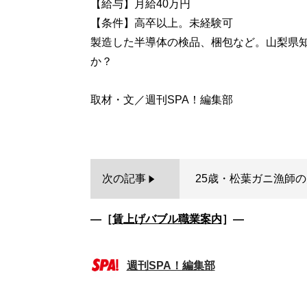
【給与】月給40万円
【条件】高卒以上。未経験可
製造した半導体の検品、梱包など。山梨県知
か？
取材・文／週刊SPA！編集部
次の記事
25歳・松葉ガニ漁師の
―［
賃上げバブル職業案内
］―
週刊SPA！編集部