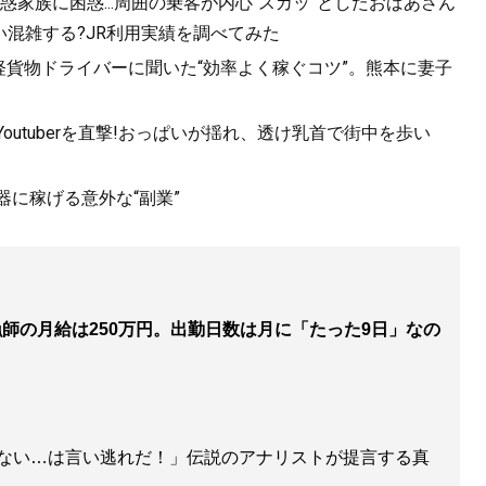
家族に困惑...周囲の乗客が内心“スカッ”としたおばあさん
混雑する?JR利用実績を調べてみた
の軽貨物ドライバーに聞いた“効率よく稼ぐコツ”。熊本に妻子
utuberを直撃!おっぱいが揺れ、透け乳首で街中を歩い
器に稼げる意外な“副業”
漁師の月給は250万円。出勤日数は月に「たった9日」なの
ない…は言い逃れだ！」伝説のアナリストが提言する真