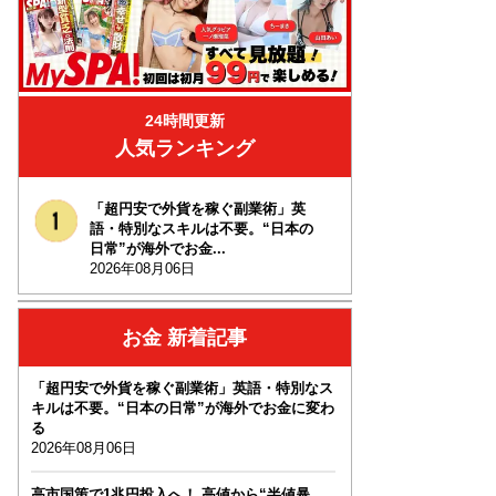
24時間更新
人気ランキング
「超円安で外貨を稼ぐ副業術」英
語・特別なスキルは不要。“日本の
日常”が海外でお金...
2026年08月06日
お金 新着記事
「超円安で外貨を稼ぐ副業術」英語・特別なス
キルは不要。“日本の日常”が海外でお金に変わ
る
2026年08月06日
高市国策で1兆円投入へ！ 高値から“半値暴