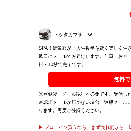
トシタカマサ
ビジネスや旅行、サブカルなど幅広いジャ
SPA！編集部が「人生後半を賢く楽しく生
おり、大好物は一般男女のスカッと話やト
曜日にメールでお届けします。仕事・お金
中。
料・10秒で完了です。
無料で
記事一覧へ
※登録後、メール認証が必要です。受信し
※認証メールが届かない場合、迷惑メール
ります。再度ご登録ください。
▶ プロテイン買うなら、まず売れ筋から。Mypr