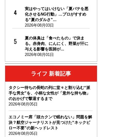
実はやってはいけない「夏バテを悪
化させるNG行動」…プロがすすめ
る“夏のダルさ”...
2026年08月03日
夏の体臭は「食べたもの」で決ま
る。赤身肉、にんにく、野菜が汗に
与える影響を医師が...
2026年08月01日
ライフ 新着記事
タクシー待ちの長蛇の列に堂々と割り込む“派
手な男女”を、小柄な女性が「意外な持ち物」
のおかげで撃退するまで
2026年08月05日
エコノミー席「頭カクンで眠れない」問題を解
決？航空ジャーナリストが見つけた“ネックピ
ロー不要”の新ヘッドレスト
2026年08月05日