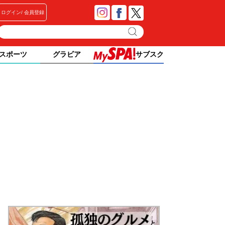
ログイン
会員登録
スポーツ
グラビア
サブスク