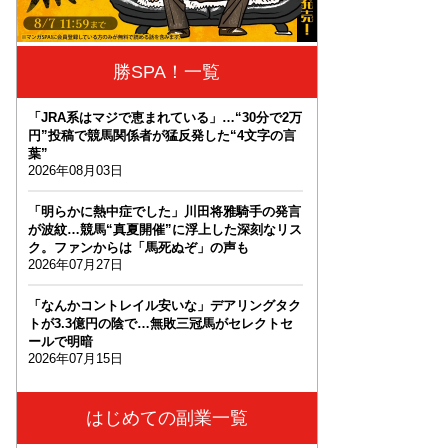
勝SPA！一覧
「JRA系はマジで恵まれている」…“30分で2万
円”投稿で競馬関係者が猛反発した“4文字の言
葉”
2026年08月03日
「明らかに熱中症でした」川田将雅騎手の発言
が波紋…競馬“真夏開催”に浮上した深刻なリス
ク。ファンからは「馬死ぬぞ」の声も
2026年07月27日
「なんかコントレイル安いな」デアリングタク
トが3.3億円の陰で…無敗三冠馬がセレクトセ
ールで明暗
2026年07月15日
はじめての副業一覧