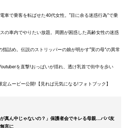
電車で乗客を転ばせた40代女性。“目に余る迷惑行為”で乗
スの車内でやりたい放題。周囲が困惑した高齢女性の迷惑
の指詰め。伝説のストリッパーの娘が明かす“実の母”の異常
utuberを直撃!おっぱいが揺れ、透け乳首で街中を歩い
!限定ムービー公開!【見れば元気になる!フォトブック】
が真ん中じゃないの？」保護者会でキレる母親…パパ友
で無言に