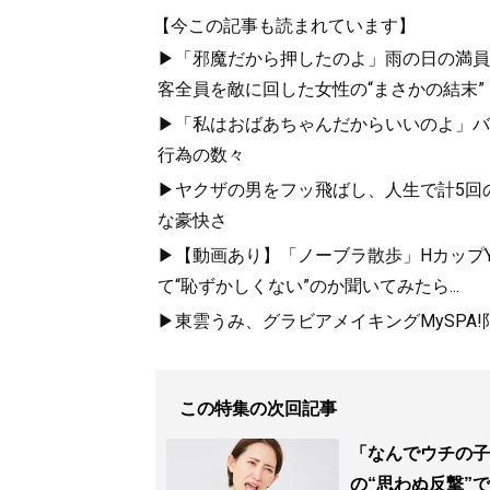
【今この記事も読まれています】
▶「邪魔だから押したのよ」雨の日の満員
客全員を敵に回した女性の“まさかの結末”
▶「私はおばあちゃんだからいいのよ」バ
行為の数々
▶ヤクザの男をフッ飛ばし、人生で計5回
な豪快さ
▶【動画あり】「ノーブラ散歩」HカップYo
て“恥ずかしくない”のか聞いてみたら...
▶東雲うみ、グラビアメイキングMySPA
この特集の次回記事
「なんでウチの子
の“思わぬ反撃”