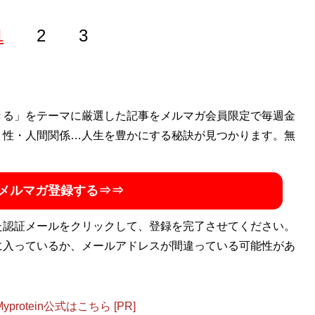
1
2
3
ンルを扱うフリーライター。リサーチャーとしても活動して
きる」をテーマに厳選した記事をメルマガ会員限定で毎週金
ンデモエピソード。4年前から東京と地方の二拠点生活を満喫
・性・人間関係…人生を豊かにする秘訣が見つかります。無
メルマガ登録する⇒⇒
た認証メールをクリックして、登録を完了させてください。
に入っているか、メールアドレスが間違っている可能性があ
otein公式はこちら [PR]