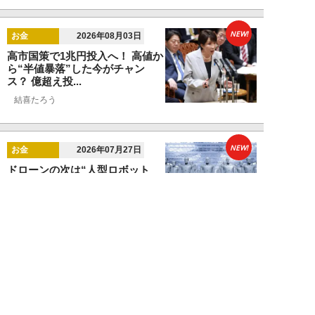
NEW!
お金
2026年08月03日
高市国策で1兆円投入へ！ 高値か
ら“半値暴落”した今がチャン
ス？ 億超え投...
結喜たろう
NEW!
お金
2026年07月27日
ドローンの次は“人型ロボット
株”か。億超え投資家が先回りす
る「隠れ防衛銘柄...
結喜たろう
NEW!
お金
2026年07月27日
父の遺産5000万円で兄弟が絶縁
「長男だから」「介護したのは
私」家族が“争...