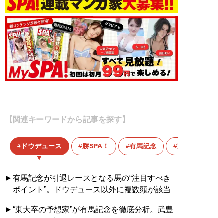
【関連キーワードから記事を探す】
ドウデュース
勝SPA！
有馬記念
競馬
有馬記念が引退レースとなる馬の“注目すべき
ポイント”。ドウデュース以外に複数頭が該当
“東大卒の予想家”が有馬記念を徹底分析。武豊