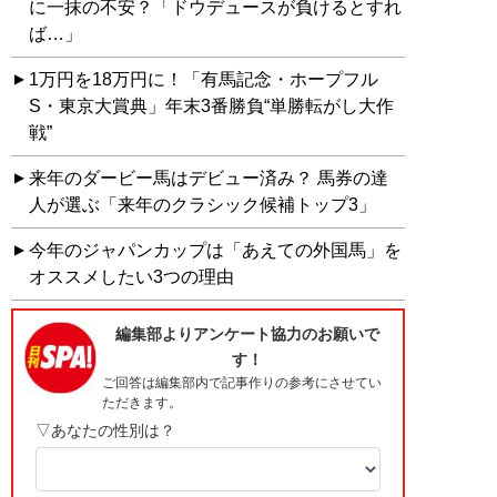
に一抹の不安？「ドウデュースが負けるとすれ
ば…」
1万円を18万円に！「有馬記念・ホープフル
S・東京大賞典」年末3番勝負“単勝転がし大作
戦”
来年のダービー馬はデビュー済み？ 馬券の達
人が選ぶ「来年のクラシック候補トップ3」
今年のジャパンカップは「あえての外国馬」を
オススメしたい3つの理由