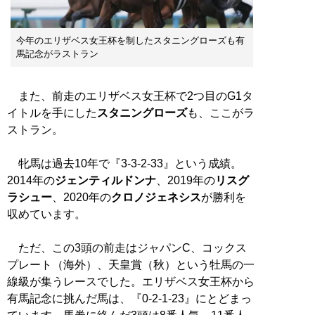
今年のエリザベス女王杯を制したスタニングローズも有
馬記念がラストラン
また、前走のエリザベス女王杯で2つ目のG1タ
イトルを手にした
スタニングローズ
も、ここがラ
ストラン。
牝馬は過去10年で『3-3-2-33』という成績。
2014年の
ジェンティルドンナ
、2019年の
リスグ
ラシュー
、2020年の
クロノジェネシス
が勝利を
収めています。
ただ、この3頭の前走はジャパンC、コックス
プレート（海外）、天皇賞（秋）という牡馬の一
線級が集うレースでした。エリザベス女王杯から
有馬記念に挑んだ馬は、『0-2-1-23』にとどまっ