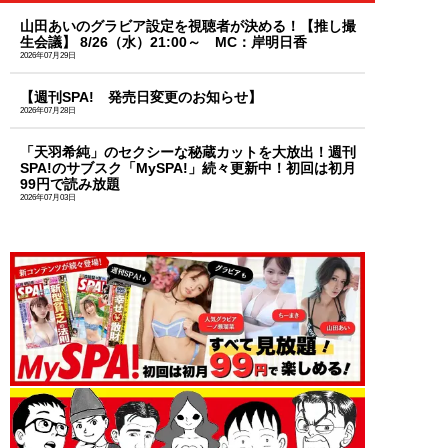
山田あいのグラビア設定を視聴者が決める！【推し撮
生会議】 8/26（水）21:00～ MC：岸明日香
2026年07月29日
【週刊SPA! 発売日変更のお知らせ】
2026年07月28日
「天羽希純」のセクシーな秘蔵カットを大放出！週刊
SPA!のサブスク「MySPA!」続々更新中！初回は初月
99円で読み放題
2026年07月03日