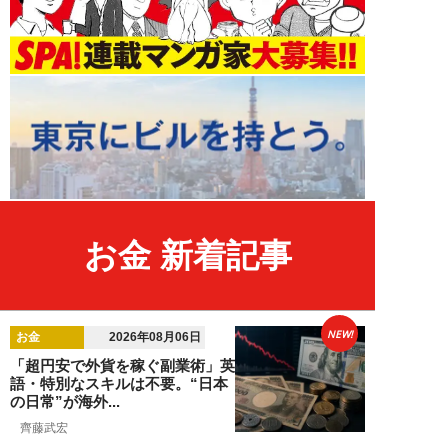
お金 新着記事
NEW!
お金
2026年08月06日
「超円安で外貨を稼ぐ副業術」英
語・特別なスキルは不要。“日本
の日常”が海外...
齊藤武宏