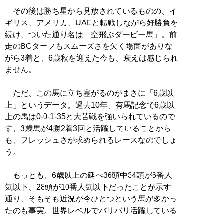
その後は勝ち星から見放されているものの、イ
ギリス、アメリカ、UAEと転戦しながら好勝負を
続け、ついた通り名は「空飛ぶダービー馬」。前
走のBCターフもスムーズさを欠く場面がありな
がら3着と、6歳秋を迎えた今も、衰えは感じられ
ません。
ただ、この馬に立ち塞がるのがまさに「6歳以
上」というデータ。過去10年、有馬記念で6歳以
上の馬は0-0-1-35と大苦戦を強いられているので
す。3歳馬が4勝2着3回と活躍していることから
も、フレッシュさが求められるレースなのでしょ
う。
もっとも、6歳以上の延べ36頭中34頭が6番人
気以下、28頭が10番人気以下だったことが示す
通り、そもそも近況が今ひとつという馬が多かっ
たのも事実。世界レベルでバリバリ活躍している