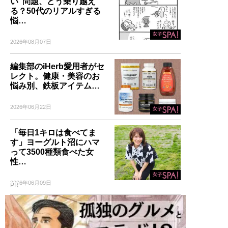
い”問題、どう乗り越え
る？50代のリアルすぎる
悩…
2026年08月07日
編集部のiHerb愛用者がセ
レクト。健康・美容のお
悩み別、鉄板アイテム…
2026年06月22日
「毎日1キロは食べてま
す」ヨーグルト沼にハマ
って3500種類食べた女
性…
2026年06月09日
PR