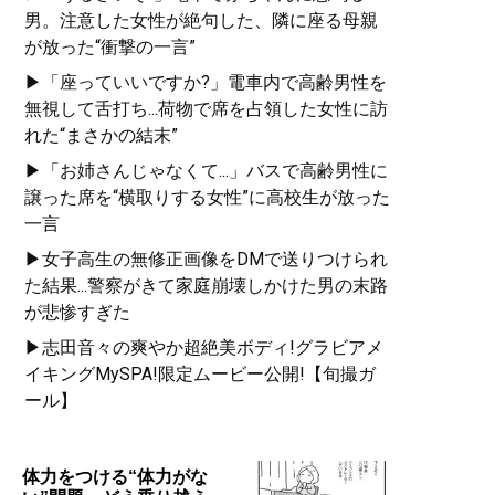
男。注意した女性が絶句した、隣に座る母親
が放った“衝撃の一言”
▶「座っていいですか?」電車内で高齢男性を
無視して舌打ち...荷物で席を占領した女性に訪
れた“まさかの結末”
▶「お姉さんじゃなくて...」バスで高齢男性に
譲った席を“横取りする女性”に高校生が放った
一言
▶女子高生の無修正画像をDMで送りつけられ
た結果...警察がきて家庭崩壊しかけた男の末路
が悲惨すぎた
▶志田音々の爽やか超絶美ボディ!グラビアメ
イキングMySPA!限定ムービー公開!【旬撮ガ
ール】
体力をつける“体力がな