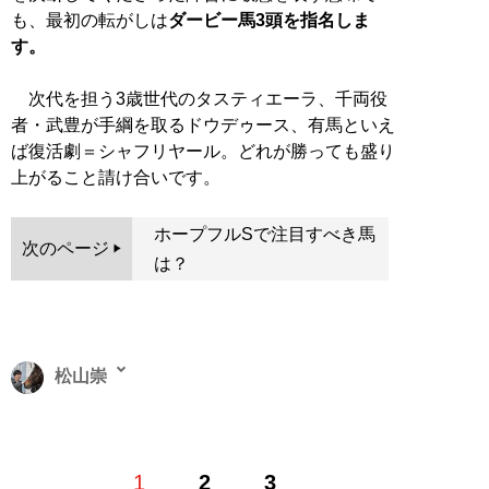
も、最初の転がしは
ダービー馬3頭を指名しま
す。
次代を担う3歳世代のタスティエーラ、千両役
者・武豊が手綱を取るドウデゥース、有馬といえ
ば復活劇＝シャフリヤール。どれが勝っても盛り
上がること請け合いです。
ホープフルSで注目すべき馬
次のページ
は？
松山崇
馬券攻略誌『競馬王』の元編集長。現在はフリーの編集
1
2
3
者・ライターとして「競馬を一生楽しむ」ためのコンテ