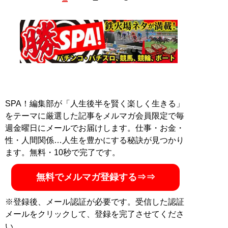
ンツ作りに勤しんでいる。
note：
https://note.com/shitam
Twitter：
@shitaM_kbo
記事一覧へ
SPA！編集部が「人生後半を賢く楽しく生きる」
をテーマに厳選した記事をメルマガ会員限定で毎
週金曜日にメールでお届けします。仕事・お金・
性・人間関係…人生を豊かにする秘訣が見つかり
ます。無料・10秒で完了です。
無料でメルマガ登録する⇒⇒
※登録後、メール認証が必要です。受信した認証
メールをクリックして、登録を完了させてくださ
い。