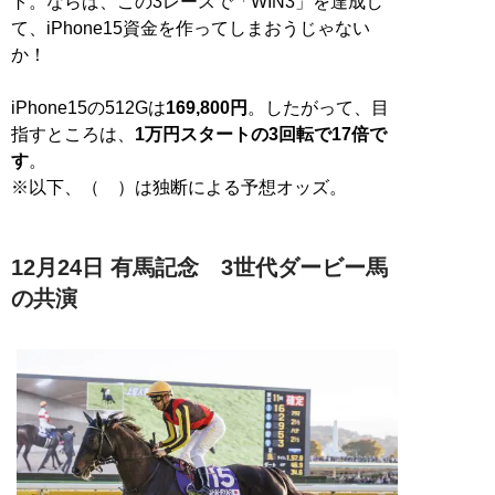
ト。ならば、この3レースで「WIN3」を達成し
て、iPhone15資金を作ってしまおうじゃない
か！
iPhone15の512Gは
169,800円
。したがって、目
指すところは、
1万円スタートの3回転で17倍で
す
。
※以下、（ ）は独断による予想オッズ。
12月24日 有馬記念 3世代ダービー馬
の共演