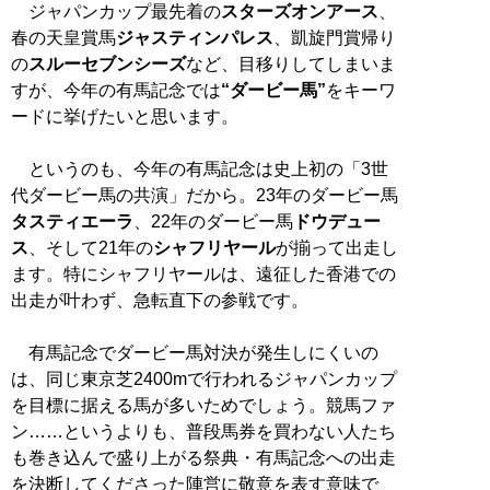
ジャパンカップ最先着の
スターズオンアース
、
春の天皇賞馬
ジャスティンパレス
、凱旋門賞帰り
の
スルーセブンシーズ
など、目移りしてしまいま
すが、今年の有馬記念では
“ダービー馬”
をキーワ
ードに挙げたいと思います。
というのも、今年の有馬記念は史上初の「3世
代ダービー馬の共演」だから。23年のダービー馬
タスティエーラ
、22年のダービー馬
ドウデュー
ス
、そして21年の
シャフリヤール
が揃って出走し
ます。特にシャフリヤールは、遠征した香港での
出走が叶わず、急転直下の参戦です。
有馬記念でダービー馬対決が発生しにくいの
は、同じ東京芝2400mで行われるジャパンカップ
を目標に据える馬が多いためでしょう。競馬ファ
ン……というよりも、普段馬券を買わない人たち
も巻き込んで盛り上がる祭典・有馬記念への出走
を決断してくださった陣営に敬意を表す意味で