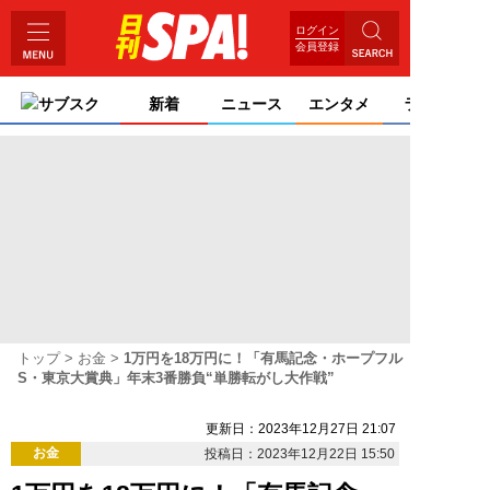
ログイン
会員登録
サブスク
新着
ニュース
エンタメ
ライフ
トップ
お金
1万円を18万円に！「有馬記念・ホープフル
S・東京大賞典」年末3番勝負“単勝転がし大作戦”
更新日：2023年12月27日 21:07
お金
投稿日：2023年12月22日 15:50