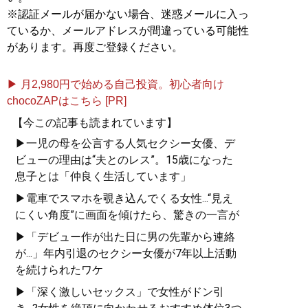
※認証メールが届かない場合、迷惑メールに入っ
ているか、メールアドレスが間違っている可能性
があります。再度ご登録ください。
▶ 月2,980円で始める自己投資。初心者向け
chocoZAPはこちら [PR]
【今この記事も読まれています】
▶一児の母を公言する人気セクシー女優、デ
ビューの理由は“夫とのレス”。15歳になった
息子とは「仲良く生活しています」
▶電車でスマホを覗き込んでくる女性...“見え
にくい角度”に画面を傾けたら、驚きの一言が
▶「デビュー作が出た日に男の先輩から連絡
が...」年内引退のセクシー女優が7年以上活動
を続けられたワケ
▶「深く激しいセックス」で女性がドン引