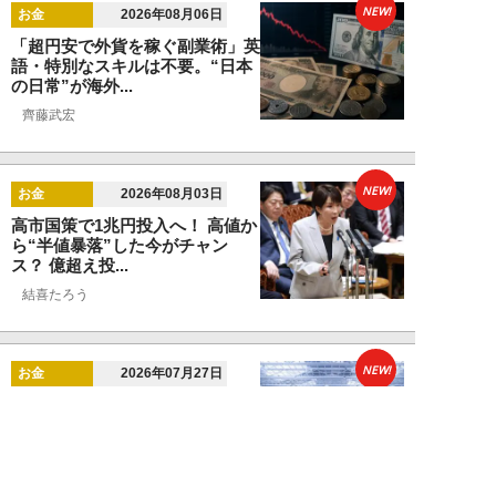
NEW!
お金
2026年08月06日
「超円安で外貨を稼ぐ副業術」英
語・特別なスキルは不要。“日本
の日常”が海外...
齊藤武宏
NEW!
お金
2026年08月03日
高市国策で1兆円投入へ！ 高値か
ら“半値暴落”した今がチャン
ス？ 億超え投...
結喜たろう
NEW!
お金
2026年07月27日
ドローンの次は“人型ロボット
株”か。億超え投資家が先回りす
る「隠れ防衛銘柄...
結喜たろう