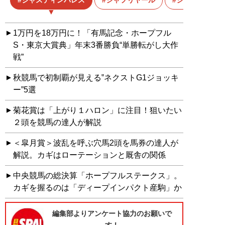
ジャスティンパレス
シャフリヤール
シンエンペラ
1万円を18万円に！「有馬記念・ホープフル
S・東京大賞典」年末3番勝負“単勝転がし大作
戦”
秋競馬で初制覇が見える‟ネクストG1ジョッキ
ー”5選
菊花賞は「上がり１ハロン」に注目！狙いたい
２頭を競馬の達人が解説
＜皐月賞＞波乱を呼ぶ穴馬2頭を馬券の達人が
解説。カギはローテーションと厩舎の関係
中央競馬の総決算「ホープフルステークス」。
カギを握るのは「ディープインパクト産駒」か