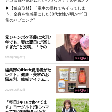
き...?女性を絶頂に向かわせるおすすめ体位3つ
▶【独自取材】「電車の揺れでもイってしま
う」全身を性感帯にした30代女性が明かす“日
常のハプニング”
元ジャンポケ斉藤に求刑7
年でも、妻は翌日に“楽し
すぎた“と投稿。「その…
2026年08月07日
編集部のiHerb愛用者がセ
レクト。健康・美容のお
悩み別、鉄板アイテム…
2026年06月22日
「毎日1キロは食べてま
す」ヨーグルト沼にハマ
って3500種類食べた女