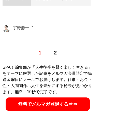
宇野源一
埼玉県在住の兼業ライター。大学卒業後、大手日系自動
1
2
車ディーラーに就職。その後、金融業界の業務・教育支
援を行う会社に転職し、法人営業に従事しながら、2級
ファイナンシャル・プランニング技能士、AFP資格を取
SPA！編集部が「人生後半を賢く楽しく生きる」
得。X（旧Twitter）：
@gengen801
をテーマに厳選した記事をメルマガ会員限定で毎
週金曜日にメールでお届けします。仕事・お金・
記事一覧へ
性・人間関係…人生を豊かにする秘訣が見つかり
ます。無料・10秒で完了です。
無料でメルマガ登録する⇒⇒