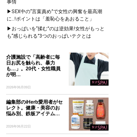
事情
▶SEX中の“言葉責め”で女性の興奮を最高潮
に...!ポイントは「羞恥心をあおること」
▶おっぱいを“揉む”のは逆効果!女性がもっと
も“感じられる”3つのおっぱいテクとは
介護施設で「高齢者に毎
日お尻を触られ、暴力
も…」。20代・女性職員
が明…
2026年06月09日
編集部のiHerb愛用者がセ
レクト。健康・美容のお
悩み別、鉄板アイテム…
2026年06月22日