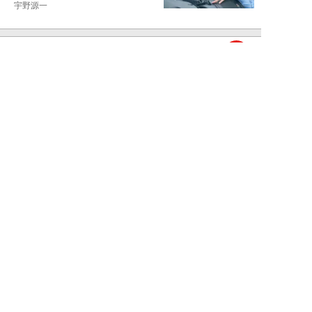
宇野源一
NEW!
お金
2026年06月15日
ランクル250「ディーラー査定
620万円を727万円に」化けさせ
た交渉術。...
宇野源一
NEW!
カーライフ
2026年06月06日
元ディーラー営業マンが暴露。ガ
ソリン車と比較して「ハイブリッ
ドカーはおすす...
宇野源一
NEW!
カーライフ
2026年05月25日
あおり運転してきた“真っ赤なス