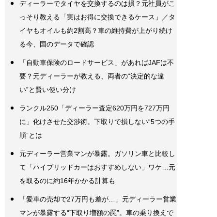
ディーラーでタイヤを交換するのは損？元社員がこ
っそり教える「実はお得に交換できるケース」／タ
イヤもオイルも約2割高？車の維持費が上がり続け
る今、国のデータで確認
「自動車保険のロードサービス」があればJAFは不
要？元ディーラーが教える、両者の“決定的な違
い”と賢い使い分け
ランクル250「ディーラー査定620万円を727万円
に」化けさせた交渉術。下取りで損しない“5つの手
順”とは
元ディーラー営業マンが暴露。ガソリン車と比較し
て「ハイブリッドカーはおすすめしない」ワケ…元
を取るのに約16年かかる計算も
「愛車の売却で27万円も差が…」元ディーラー営業
マンが暴露する“下取り増額の罠”。車の乗り換えで