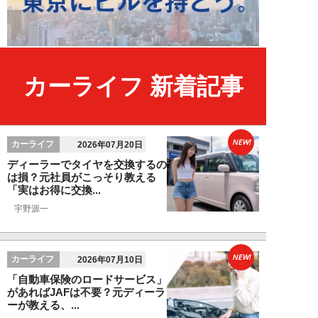
カーライフ 新着記事
NEW!
カーライフ
2026年07月20日
ディーラーでタイヤを交換するの
は損？元社員がこっそり教える
「実はお得に交換...
宇野源一
NEW!
カーライフ
2026年07月10日
「自動車保険のロードサービス」
があればJAFは不要？元ディーラ
ーが教える、...