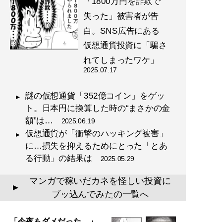
「1800万円を詐欺で
失った」被害者が告
白。SNS広告にある
仮想通貨投資に「騙さ
れてしまったワケ」
2025.07.17
謎の仮想通貨「352億コイン」をゲッ
ト。日本円に換算した時の“まさかの金
額”は…
2025.06.19
仮想通貨が「衝撃のハッキング被害」
に…損失を抑えるためにとった「とあ
る行動」の結果は
2025.05.29
マンガで稼いだカネを怪しい投資に
▲
ブッ込んでみたの一覧へ
「今夜もダメだった…」