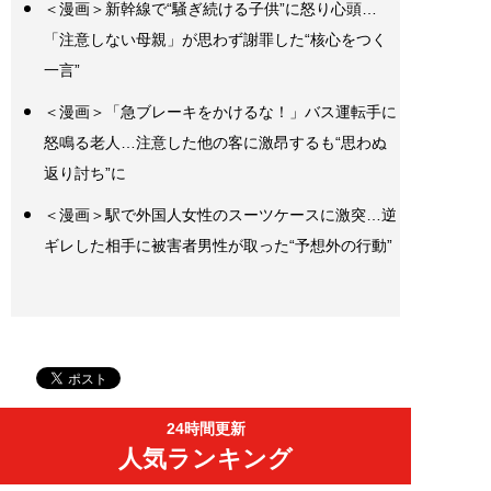
＜漫画＞新幹線で“騒ぎ続ける子供”に怒り心頭…
「注意しない母親」が思わず謝罪した“核心をつく
一言”
＜漫画＞「急ブレーキをかけるな！」バス運転手に
怒鳴る老人…注意した他の客に激昂するも“思わぬ
返り討ち”に
＜漫画＞駅で外国人女性のスーツケースに激突…逆
ギレした相手に被害者男性が取った“予想外の行動”
24時間更新
人気ランキング