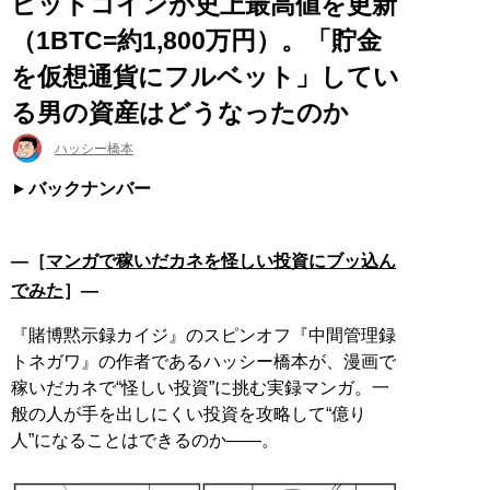
ビットコインが史上最高値を更新
（1BTC=約1,800万円）。「貯金
を仮想通貨にフルベット」してい
る男の資産はどうなったのか
ハッシー橋本
バックナンバー
―［
マンガで稼いだカネを怪しい投資にブッ込ん
でみた
］―
『賭博黙示録カイジ』のスピンオフ『中間管理録
トネガワ』の作者であるハッシー橋本が、漫画で
稼いだカネで“怪しい投資”に挑む実録マンガ。一
般の人が手を出しにくい投資を攻略して“億り
人”になることはできるのか——。