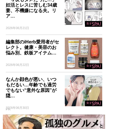
妊活とレスに苦しむ34歳
妻、不機嫌になる夫。リ
ア…
2026年06月21日
編集部のiHerb愛用者がセ
レクト。健康・美容のお
悩み別、鉄板アイテム…
2026年06月22日
なんか顔色が悪い、いつ
もだるい…年齢でも過労
でもない“意外な原因”が
隠…
2026年06月30日
PR