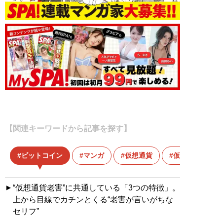
【関連キーワードから記事を探す】
ビットコイン
マンガ
仮想通貨
仮想通貨マン
“仮想通貨老害”に共通している「3つの特徴」。
上から目線でカチンとくる“老害が言いがちな
セリフ”