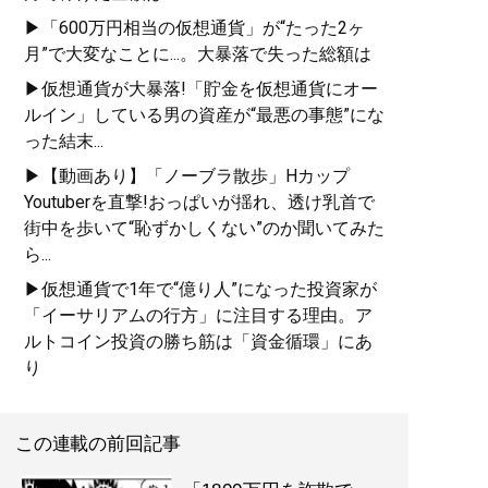
▶「600万円相当の仮想通貨」が“たった2ヶ
月”で大変なことに...。大暴落で失った総額は
▶仮想通貨が大暴落!「貯金を仮想通貨にオー
ルイン」している男の資産が“最悪の事態”にな
った結末...
▶【動画あり】「ノーブラ散歩」Hカップ
Youtuberを直撃!おっぱいが揺れ、透け乳首で
街中を歩いて“恥ずかしくない”のか聞いてみた
ら...
▶仮想通貨で1年で“億り人”になった投資家が
「イーサリアムの行方」に注目する理由。ア
ルトコイン投資の勝ち筋は「資金循環」にあ
り
この連載の前回記事