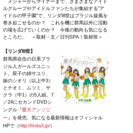
メジャーからマイナーまで、さまざまなアイド
ルグループやアイドルファンたちが集結する”ア
イドルの甲子園”で、リンダIII世はブラジル旋風を
巻き起こせるのか？ これを機に群馬以外に活動
の場を広げていくのか？ 今後の動向も気になる
ところだ。 ＜取材・文／日刊SPA！取材班＞
【リンダIII世】
群馬県在住の日系ブラ
ジル人ガールズユニッ
ト。双子の姉サユリ、
妹のシオリ（以上中3）
とナオミ、ムツミ、サ
クラ（中1）の5人組。7
／24にセカンドDVDシ
ングル『
愛犬アンソニ
ー
』を発売。気になる最新情報はオフィシャル
HPで（
http://linda3.jp/