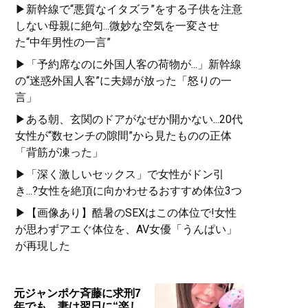
▶新幹線で“悪質なイタズラ”をする子供を注意
しない母親に絶句...微妙な空気を一変させ
た“中年男性の一言”
▶「予約席なのに外国人客の荷物が...」新幹線
の“迷惑外国人客”に夫婦が放った「怒りの一
言」
▶ある朝、玄関のドアがなぜか開かない...20代
女性が“数センチの隙間”から見たものの正体
「背筋が凍った」
▶「深く激しいセックス」で女性がドン引
き...?女性を絶頂に向かわせるおすすめ体位3つ
▶【画像あり】酷暑のSEXはこの体位で!女性
が思わずアエぐ体位を、AV女優「うんぱい」
が再現した
元ジャンポケ斉藤に求刑7
年でも、妻は翌日に“楽し