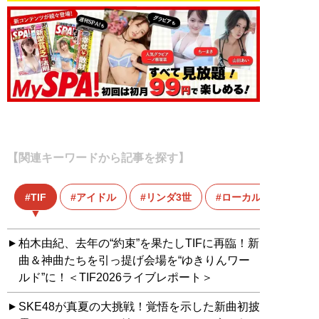
【関連キーワードから記事を探す】
TIF
アイドル
リンダ3世
ローカルアイドル
柏木由紀、去年の“約束”を果たしTIFに再臨！新
曲＆神曲たちを引っ提げ会場を“ゆきりんワー
ルド”に！＜TIF2026ライブレポート＞
SKE48が真夏の大挑戦！覚悟を示した新曲初披