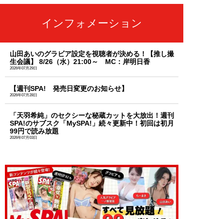
インフォメーション
山田あいのグラビア設定を視聴者が決める！【推し撮
生会議】 8/26（水）21:00～ MC：岸明日香
2026年07月29日
【週刊SPA! 発売日変更のお知らせ】
2026年07月28日
「天羽希純」のセクシーな秘蔵カットを大放出！週刊
SPA!のサブスク「MySPA!」続々更新中！初回は初月
99円で読み放題
2026年07月03日