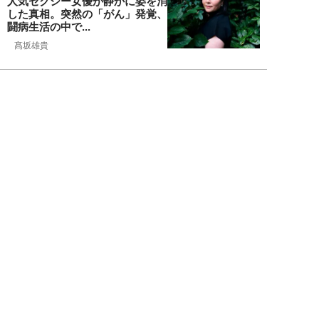
人気セクシー女優が静かに姿を消
した真相。突然の「がん」発覚、
闘病生活の中で...
髙坂雄貴
NEW!
エンタメ
2026年08月09日
中島健人が振り返る、精神的に苦
しかった時期「表層的な部分を見
て“悪”として...
細谷美香
NEW!
エンタメ
2026年08月08日
HKT48・石橋颯、グループ15周
年記念ムックの取材で頭をフル回
転「どうや...
須田紫苑