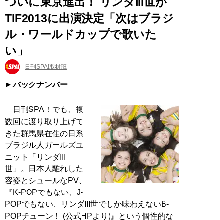
ついに東京進出！ リンダIII世が
TIF2013に出演決定「次はブラジ
ル・ワールドカップで歌いた
い」
日刊SPA!取材班
バックナンバー
日刊SPA！でも、複
数回に渡り取り上げて
きた群馬県在住の日系
ブラジル人ガールズユ
ニット「リンダIII
世」。日本人離れした
容姿とシュールなPV、
『K-POPでもない、J-
POPでもない、リンダIII世でしか味わえないB-
POPチューン！ (公式HPより)』という個性的な