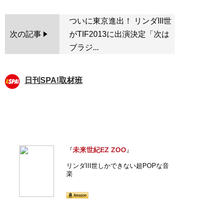
ついに東京進出！ リンダIII世
次の記事
がTIF2013に出演決定「次は
ブラジ...
日刊SPA!取材班
未来世紀EZ ZOO
『
』
リンダIII世しかできない超POPな音
楽