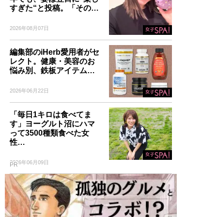
すぎた“と投稿。「その…
2026年08月07日
編集部のiHerb愛用者がセ
レクト。健康・美容のお
悩み別、鉄板アイテム…
2026年06月22日
「毎日1キロは食べてま
す」ヨーグルト沼にハマ
って3500種類食べた女
性…
2026年06月09日
PR