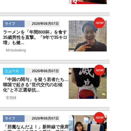
NEW!
ライフ
2026年08月07日
ラーメンを「年間800杯」を食す
35歳男性を直撃。「9年で35キロ
増」も健...
Mr.tsubaking
NEW!
ニュース
2026年08月07日
「中国の関与」を疑う若者たち…
韓国で起きる“世代交代の右傾
化”と不正選挙抗...
安宿緑
NEW!
ライフ
2026年08月07日
「邪魔なんだよ！」新幹線で座席