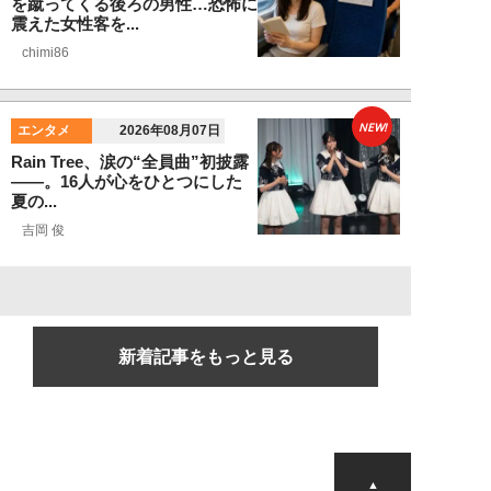
を蹴ってくる後ろの男性…恐怖に
震えた女性客を...
chimi86
NEW!
エンタメ
2026年08月07日
Rain Tree、涙の“全員曲”初披露
――。16人が心をひとつにした
夏の...
吉岡 俊
新着記事をもっと見る
▲