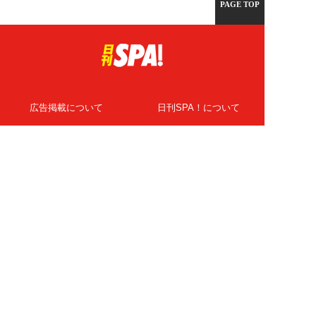
PAGE TOP
広告掲載について
日刊SPA！について
ニュース提供先
PR記事一覧
ライター・執筆者募集
プライバシーポリシー
Cookie使用について
著作権について
運営会社
記事使用について
お問い合わせ
よくある質問
扶桑社Webメディア