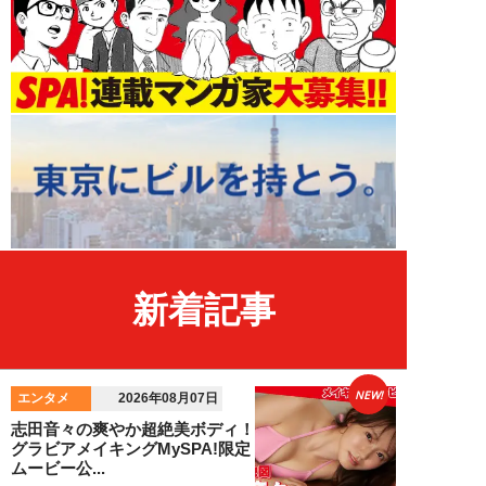
新着記事
NEW!
エンタメ
2026年08月07日
志田音々の爽やか超絶美ボディ！
グラビアメイキングMySPA!限定
ムービー公...