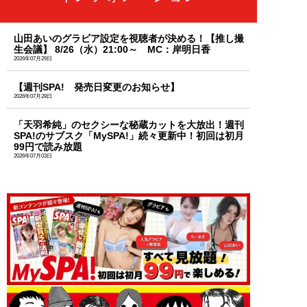
山田あいのグラビア設定を視聴者が決める！【推し撮
生会議】 8/26（水）21:00～ MC：岸明日香
2026年07月29日
【週刊SPA! 発売日変更のお知らせ】
2026年07月28日
「天羽希純」のセクシーな秘蔵カットを大放出！週刊
SPA!のサブスク「MySPA!」続々更新中！初回は初月
99円で読み放題
2026年07月03日