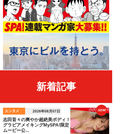
新着記事
NEW!
エンタメ
2026年08月07日
志田音々の爽やか超絶美ボディ！
グラビアメイキングMySPA!限定
ムービー公...