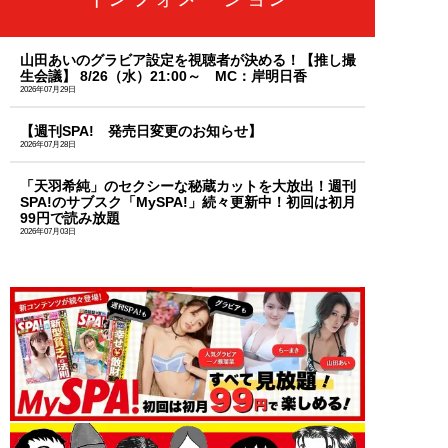
山田あいのグラビア設定を視聴者が決める！【推し撮
生会議】 8/26（水）21:00～ MC：岸明日香
2026年07月29日
【週刊SPA! 発売日変更のお知らせ】
2026年07月28日
「天羽希純」のセクシーな秘蔵カットを大放出！週刊
SPA!のサブスク「MySPA!」続々更新中！初回は初月
99円で読み放題
2026年07月03日