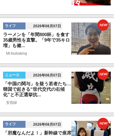
NEW!
ライフ
2026年08月07日
ラーメンを「年間800杯」を食す
35歳男性を直撃。「9年で35キロ
増」も健...
Mr.tsubaking
NEW!
ニュース
2026年08月07日
「中国の関与」を疑う若者たち…
韓国で起きる“世代交代の右傾
化”と不正選挙抗...
安宿緑
NEW!
ライフ
2026年08月07日
「邪魔なんだよ！」新幹線で座席