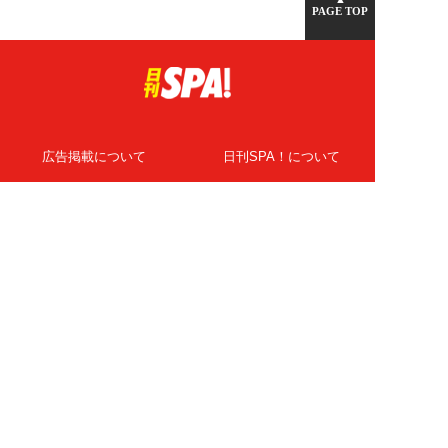
PAGE TOP
広告掲載について
日刊SPA！について
ニュース提供先
PR記事一覧
ライター・執筆者募集
プライバシーポリシー
Cookie使用について
著作権について
運営会社
記事使用について
お問い合わせ
よくある質問
扶桑社Webメディア