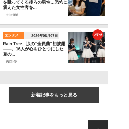
を蹴ってくる後ろの男性…恐怖に
震えた女性客を...
chimi86
NEW!
エンタメ
2026年08月07日
Rain Tree、涙の“全員曲”初披露
――。16人が心をひとつにした
夏の...
吉岡 俊
新着記事をもっと見る
▲