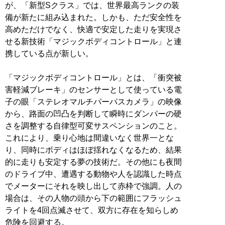
が、「新型Sクラス」では、世界最高ランクの装
備が新たに組み込まれた。しかも、ただ安全性を
高めただけでなく、快適で安定した走りを実現さ
せる新技術「マジックボディコントロール」と連
携している点が新しい。
「マジックボディコントロール」とは、「衝突被
害軽減ブレーキ」のセンサーとして使っている電
子の眼「ステレオマルチパーパスカメラ」の映像
から、路面の凹凸を判断して瞬時にダンパーの硬
さを調整する自律型可変サスペンションのこと。
これにより、乗り心地は間違いなく世界一とな
り、同時にボディはほぼ揺れなくなるため、結果
的に走りも安定する夢の技術だ。その他にも夜間
のドライブ中、遭遇する動物や人を認識した時点
でメーターにそれを映し出して赤枠で強調。人の
場合は、その人物の頭から下の範囲にフラッシュ
ライトを4回点滅させて、双方に存在を知らしめ
危険を回避する。