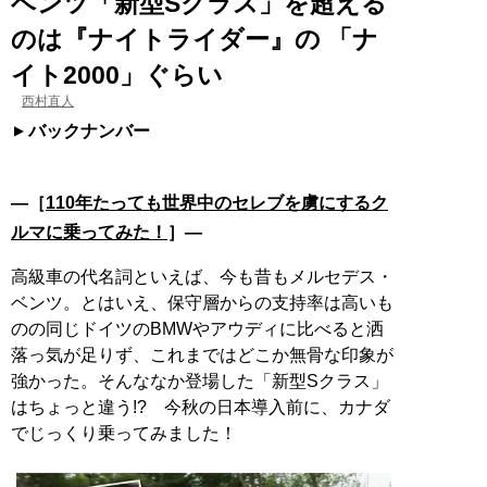
ベンツ「新型Sクラス」を超える
のは『ナイトライダー』の 「ナ
イト2000」ぐらい
西村直人
バックナンバー
―［
110年たっても世界中のセレブを虜にするク
ルマに乗ってみた！
］―
高級車の代名詞といえば、今も昔もメルセデス・
ベンツ。とはいえ、保守層からの支持率は高いも
のの同じドイツのBMWやアウディに比べると洒
落っ気が足りず、これまではどこか無骨な印象が
強かった。そんななか登場した「新型Sクラス」
はちょっと違う!? 今秋の日本導入前に、カナダ
でじっくり乗ってみました！