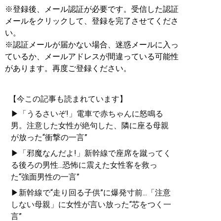
※登録後、メール認証が必要です。受信した認証
メールをクリックして、登録を完了させてくださ
い。
※認証メールが届かない場合、迷惑メールに入っ
ているか、メールアドレスが間違っている可能性
があります。再度ご登録ください。
【今この記事も読まれています】
▶「うるさいぞ!」電車で赤ちゃんに怒鳴る
男。注意した女性が絶句した、隣に座る母親
が放った“衝撃の一言”
▶「邪魔なんだよ!」新幹線で座席を蹴ってく
る後ろの男性...恐怖に震えた女性客を救っ
た“強面男性の一言”
▶新幹線で“走り回る子供”に爆発寸前...「注意
しない母親」に女性が言い放った“芯をつく一
言”