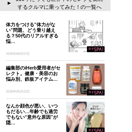
▲
するクルマに乗ってみた！の一覧へ
体力をつける“体力がな
い”問題、どう乗り越え
る？50代のリアルすぎる
悩…
2026年08月07日
編集部のiHerb愛用者がセ
レクト。健康・美容のお
悩み別、鉄板アイテム…
2026年06月22日
なんか顔色が悪い、いつ
もだるい…年齢でも過労
でもない“意外な原因”が
隠…