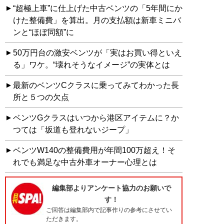
“超極上車”に仕上げた中古ベンツの「5年間にか
けた整備費」を算出。月の支払額は新車ミニバ
ンと“ほぼ同額”に
50万円台の激安ベンツが「実はお買い得といえ
る」ワケ。“壊れそうなイメージ”の実体とは
最新のベンツCクラスに乗ってみてわかった長
所と５つの欠点
ベンツGクラスはいつから港区アイテムに？か
つては「坂道も登れないジープ」
ベンツW140の整備費用が年間100万超え！そ
れでも満足な中古外車オーナー心理とは