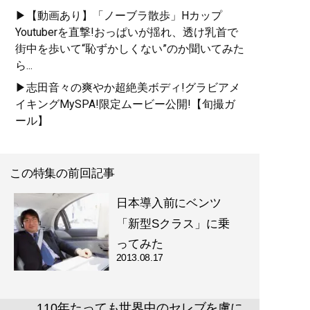
▶【動画あり】「ノーブラ散歩」Hカップ
Youtuberを直撃!おっぱいが揺れ、透け乳首で
街中を歩いて“恥ずかしくない”のか聞いてみた
ら...
▶志田音々の爽やか超絶美ボディ!グラビアメ
イキングMySPA!限定ムービー公開!【旬撮ガ
ール】
この特集の前回記事
日本導入前にベンツ
「新型Sクラス」に乗
ってみた
2013.08.17
110年たっても世界中のセレブを虜に