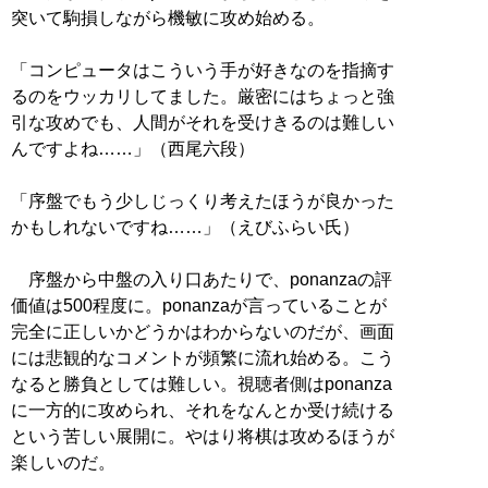
突いて駒損しながら機敏に攻め始める。
「コンピュータはこういう手が好きなのを指摘す
るのをウッカリしてました。厳密にはちょっと強
引な攻めでも、人間がそれを受けきるのは難しい
んですよね……」（西尾六段）
「序盤でもう少しじっくり考えたほうが良かった
かもしれないですね……」（えびふらい氏）
序盤から中盤の入り口あたりで、ponanzaの評
価値は500程度に。ponanzaが言っていることが
完全に正しいかどうかはわからないのだが、画面
には悲観的なコメントが頻繁に流れ始める。こう
なると勝負としては難しい。視聴者側はponanza
に一方的に攻められ、それをなんとか受け続ける
という苦しい展開に。やはり将棋は攻めるほうが
楽しいのだ。