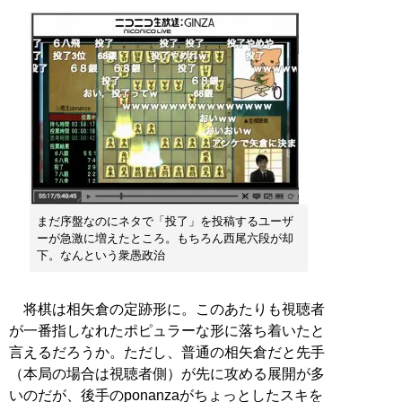
まだ序盤なのにネタで「投了」を投稿するユーザ
ーが急激に増えたところ。もちろん西尾六段が却
下。なんという衆愚政治
将棋は相矢倉の定跡形に。このあたりも視聴者
が一番指しなれたポピュラーな形に落ち着いたと
言えるだろうか。ただし、普通の相矢倉だと先手
（本局の場合は視聴者側）が先に攻める展開が多
いのだが、後手のponanzaがちょっとしたスキを