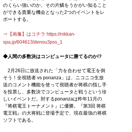
のくらい強いのか。その片鱗をうかがい知ること
ができる貴重な機会となった2つのイベントをレ
ポートする。
⇒【画像】はコチラ https://nikkan-
spa.jp/604613/denou3pss_1
◆人間の多数決はコンピュータに勝てるのか!?
2月26日に放送された「力を合わせて電王を倒
そう！全視聴者 vs ponanza」は、ニコニコ生放
送のコメント機能を使って視聴者が将棋の指し手
を投票し、多数決でコンピュータと戦うという珍
しいイベントだ。対するponanzaは昨年11月の
『将棋電王トーナメント』に優勝。『第3回 将棋
電王戦』の大将戦に登場予定で、現在最強の将棋
ソフトである。