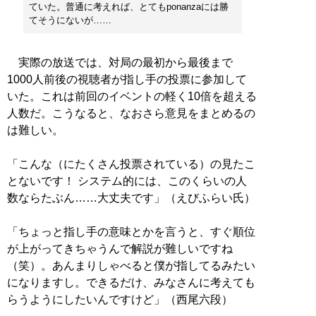
ていた。普通に考えれば、とてもponanzaには勝
てそうにないが……
実際の放送では、対局の最初から最後まで
1000人前後の視聴者が指し手の投票に参加して
いた。これは前回のイベントの軽く10倍を超える
人数だ。こうなると、なおさら意見をまとめるの
は難しい。
「こんな（にたくさん投票されている）の見たこ
とないです！ システム的には、このくらいの人
数ならたぶん……大丈夫です」（えびふらい氏）
「ちょっと指し手の意味とかを言うと、すぐ順位
が上がってきちゃうんで解説が難しいですね
（笑）。あんまりしゃべると僕が指してるみたい
になりますし。できるだけ、みなさんに考えても
らうようにしたいんですけど」（西尾六段）