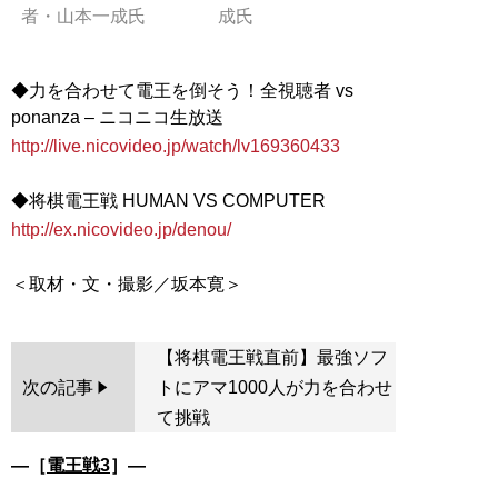
者・山本一成氏
成氏
◆力を合わせて電王を倒そう！全視聴者 vs
http://live.nicovideo.jp/watch/lv169360433
http://ex.nicovideo.jp/denou/
【将棋電王戦直前】最強ソフ
次の記事
トにアマ1000人が力を合わせ
て挑戦
―［
電王戦3
］―