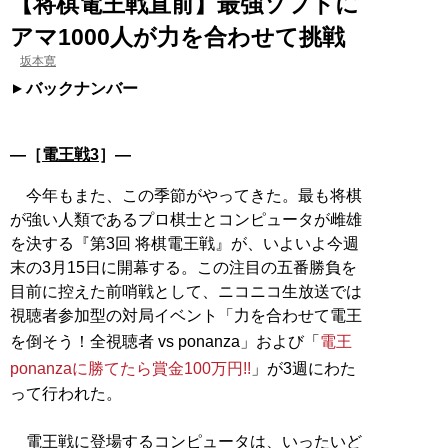
【将棋電王戦直前】最強ソフトに
アマ1000人が力を合わせて挑戦
坂本寛
バックナンバー
―［
電王戦3
］―
今年もまた、この季節がやってきた。最も将棋
が強い人類であるプロ棋士とコンピュータが雌雄
を決する『第3回 将棋電王戦』が、いよいよ今週
末の3月15日に開幕する。この注目の五番勝負を
目前に控えた前哨戦として、ニコニコ生放送では
視聴者参加型の対局イベント「力を合わせて電王
を倒そう！全視聴者 vs ponanza」および「
電王
ponanzaに勝てたら賞金100万円!!
」が3週にわた
って行われた。
電王戦に登場するコンピュータは、いったいど