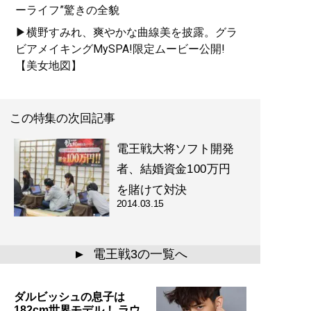
ーライフ”驚きの全貌
▶横野すみれ、爽やかな曲線美を披露。グラ
ビアメイキングMySPA!限定ムービー公開!
【美女地図】
この特集の次回記事
電王戦大将ソフト開発
者、結婚資金100万円
を賭けて対決
2014.03.15
電王戦3の一覧へ
▲
ダルビッシュの息子は
182cm世界モデル！ ラウ