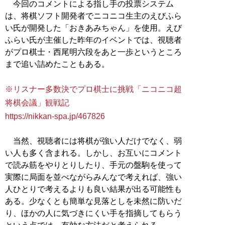
今回のコメントによる指し手の投票システム
は、将棋ソフト開発者でニコニコ生主のえびふら
い氏が開発した「おきあみちゃん」を使用。えび
ふらい氏が主催した昨年のイベントでは、視聴者
がプロ棋士・西尾明六段をあと一歩というところ
まで追い詰めたこともある。
※リスナー多数決でプロ棋士に挑戦「ニコニコ超
将棋会議」観戦記
https://nikkan-spa.jp/467826
当然、視聴者には将棋が強い人だけでなく、弱
い人も多く含まれる。しかし、お互いにコメント
で読み筋をやりとりしたり、手元の盤駒を使って
実際に局面を並べながらみんなで考えれば、強い
人ひとりで考えるよりも良い結果が出る可能性も
ある。少なくとも簡単な見落としを未然に防いだ
り、ほかの人に気づきにくい手を指摘してもらう