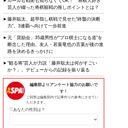
ルールも戦術も知らなくてOK！ 将棋大好き
芸人が綴った将棋観戦の推しポイントとは？
藤井聡太、超早指し棋戦で見せた“終盤の決断
力”。3連覇へ向けて一歩前進
元「奨励会」35歳男性が“プロ棋士になる道”を
断念した理由。友人・若葉竜也の言葉が後の進
路を決めるきっかけに
“観る将”芸人が力説「藤井聡太は何がすごい
か？」。デビューからの記録を振り返る