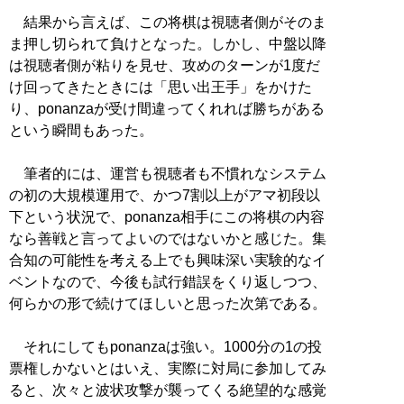
結果から言えば、この将棋は視聴者側がそのま
ま押し切られて負けとなった。しかし、中盤以降
は視聴者側が粘りを見せ、攻めのターンが1度だ
け回ってきたときには「思い出王手」をかけた
り、ponanzaが受け間違ってくれれば勝ちがある
という瞬間もあった。
筆者的には、運営も視聴者も不慣れなシステム
の初の大規模運用で、かつ7割以上がアマ初段以
下という状況で、ponanza相手にこの将棋の内容
なら善戦と言ってよいのではないかと感じた。集
合知の可能性を考える上でも興味深い実験的なイ
ベントなので、今後も試行錯誤をくり返しつつ、
何らかの形で続けてほしいと思った次第である。
それにしてもponanzaは強い。1000分の1の投
票権しかないとはいえ、実際に対局に参加してみ
ると、次々と波状攻撃が襲ってくる絶望的な感覚