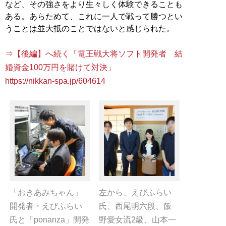
など、その強さをより生々しく体験できることも
ある。あらためて、これに一人で戦って勝つとい
うことは並大抵のことではないと感じられた。
⇒【後編】へ続く「電王戦大将ソフト開発者 結
婚資金100万円を賭けて対決」
https://nikkan-spa.jp/604614
「おきあみちゃん」
左から、えびふらい
開発者・えびふらい
氏、西尾明六段、飯
氏と「ponanza」開発
野愛女流2級、山本一