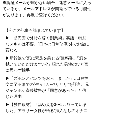
※認証メールが届かない場合、迷惑メールに入っ
ているか、メールアドレスが間違っている可能性
があります。再度ご登録ください。
【今この記事も読まれています】
▶「超円安で外貨を稼ぐ副業術」英語・特別
なスキルは不要。“日本の日常”が海外でお金に
変わる
▶新幹線で“窓に素足を乗せる”迷惑客...「窓を
拭いていただけますか?」現れた男性のひと言
に思わず拍手
▶「ズボンとパンツをおろしました」...口腔性
交に至るまでの“生々しいやりとり”を証言。元
ジャンポケ斉藤被告が「同意があった」と信
じた理由
▶【独自取材】「舐め犬を3〜5匹飼っていま
した」アラサー女性が語る“挿入なしのオナニ