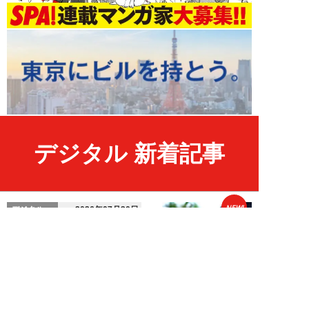
デジタル 新着記事
NEW!
デジタル
2026年07月30日
「面接での頭のよさはどこに消え
たのか…」世界中で横行する”AI
カンニング”...
福原たまねぎ