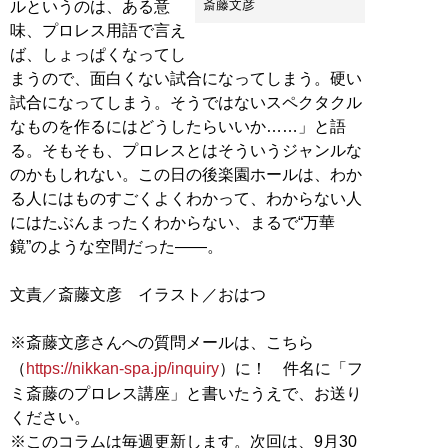
斎藤文彦
ルというのは、ある意
味、プロレス用語で言え
ば、しょっぱくなってし
まうので、面白くない試合になってしまう。硬い
試合になってしまう。そうではないスペクタクル
なものを作るにはどうしたらいいか……」と語
る。そもそも、プロレスとはそういうジャンルな
のかもしれない。この日の後楽園ホールは、わか
る人にはものすごくよくわかって、わからない人
にはたぶんまったくわからない、まるで“万華
鏡”のような空間だった――。
文責／斎藤文彦 イラスト／おはつ
※斎藤文彦さんへの質問メールは、こちら
（
https://nikkan-spa.jp/inquiry
）に！ 件名に「フ
ミ斎藤のプロレス講座」と書いたうえで、お送り
ください。
※このコラムは毎週更新します。次回は、9月30