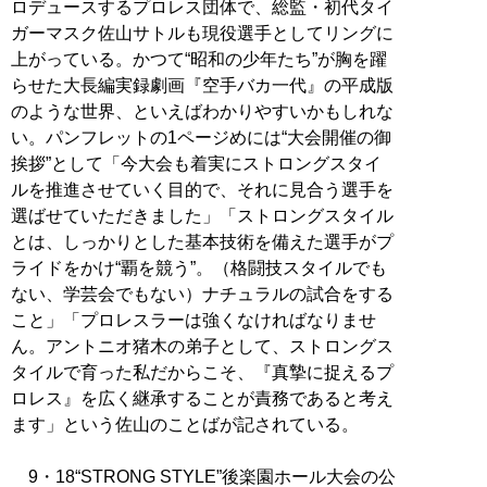
ロデュースするプロレス団体で、総監・初代タイ
ガーマスク佐山サトルも現役選手としてリングに
上がっている。かつて“昭和の少年たち”が胸を躍
らせた大長編実録劇画『空手バカ一代』の平成版
のような世界、といえばわかりやすいかもしれな
い。パンフレットの1ページめには“大会開催の御
挨拶”として「今大会も着実にストロングスタイ
ルを推進させていく目的で、それに見合う選手を
選ばせていただきました」「ストロングスタイル
とは、しっかりとした基本技術を備えた選手がプ
ライドをかけ“覇を競う”。（格闘技スタイルでも
ない、学芸会でもない）ナチュラルの試合をする
こと」「プロレスラーは強くなければなりませ
ん。アントニオ猪木の弟子として、ストロングス
タイルで育った私だからこそ、『真摯に捉えるプ
ロレス』を広く継承することが責務であると考え
ます」という佐山のことばが記されている。
9・18“STRONG STYLE”後楽園ホール大会の公