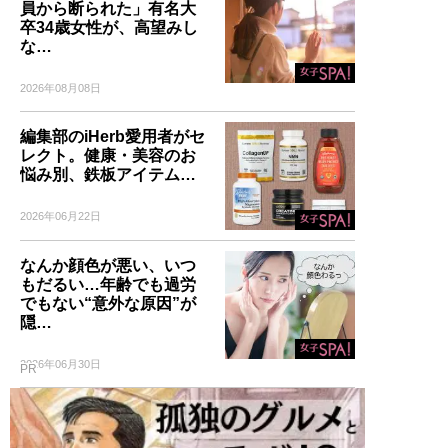
員から断られた」有名大
卒34歳女性が、高望みし
な…
2026年08月08日
編集部のiHerb愛用者がセ
レクト。健康・美容のお
悩み別、鉄板アイテム…
2026年06月22日
なんか顔色が悪い、いつ
もだるい…年齢でも過労
でもない“意外な原因”が
隠…
2026年06月30日
PR