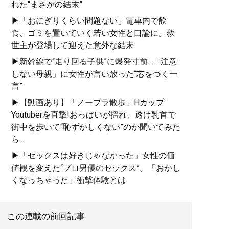
れた“まさかの結末”
▶「おにぎりくらい問題ない」電車内で飲
食、ゴミを置いていく若い女性と口論に。救
世主が登場して迎えた意外な結末
▶新幹線で“走り回る子供”に爆発寸前...「注意
しない母親」に女性が言い放った“芯をつく一
言”
▶【動画あり】「ノーブラ散歩」Hカップ
Youtuberを直撃!おっぱいが揺れ、透け乳首で
街中を歩いて“恥ずかしくない”のか聞いてみた
ら...
▶「セックスは好きじゃなかった」女性の価
値観を変えた“プロ男優のセックス”。「おかし
くなっちゃった」衝撃体験とは
この連載の前回記事