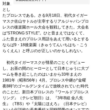
対象
とし
たプロレスである。さる9月18日、初代タイガー
マスク佐山サトルが主宰するリアルジャパンプロ
レスの後楽園ホール大会を観戦してきた。大会名
は“STRONG STYLE”。ひと昔まえではなくて、
ふた昔まえのプロレス用語をあえて用いるとする
ならば9・18後楽園（きゅうてんいちはち・こう
らくえん）と呼ぶのが正しいのかもしれない。
初代タイガーマスクが彗星のごとくデビュー
し、お茶の間のヒーローとして日本じゅうに大ブ
ームを巻き起こしたのはいまから33年まえの
1981年（昭和56年）4月。プロレス中継が“金曜
夜8時”のゴールデンタイムで放映されていた時代
のことだ。新日本プロレスの『ワールドプロレス
リング』（テレビ朝日）は、『3年B組 金八先
生』（TBS）や『太陽にほえろ』（日本テレビ）
という伝説的な長寿番組と同時間帯のオンエアで