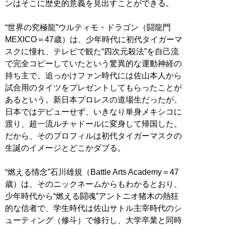
ンはそこに歴史的意義を見出すことができる。
“世界の究極龍”ウルティモ・ドラゴン（闘龍門
MEXICO＝47歳）は、少年時代に初代タイガーマ
スクに憧れ、テレビで観た“四次元殺法”を自己流
で完全コピーしていたという驚異的な運動神経の
持ち主で、追っかけファン時代には佐山本人から
試合用のタイツをプレゼントしてもらったことが
あるという。新日本プロレスの道場生だったが、
日本ではデビューせず、いきなり単身メキシコに
渡り、超一流ルチャドールに変身して帰国した。
だから、そのプロフィルは初代タイガーマスクの
生誕のイメージとどこかダブる。
“燃える情念”石川雄規（Battle Arts Academy＝47
歳）は、そのニックネームからもわかるとおり、
少年時代から“燃える闘魂”アントニオ猪木の熱狂
的な信者で、学生時代は佐山サトル主宰時代のシ
ューティング（修斗）で修行し、大学卒業と同時