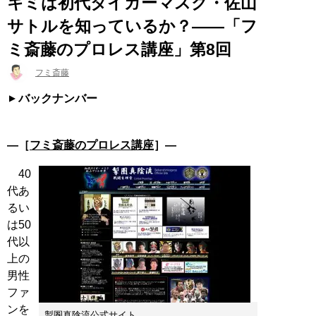
キミは初代タイガーマスク・佐山
サトルを知っているか？――「フ
ミ斎藤のプロレス講座」第8回
フミ斎藤
バックナンバー
―［
フミ斎藤のプロレス講座
］―
40
代あ
るい
は50
代以
上の
男性
ファ
ンを
掣圏真陰流公式サイト