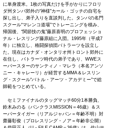
に単身渡米。1枚の写真だけを手がかりにフロリ
ダ州タンパ郊外の“神様”カール・ゴッチの自宅を
探し出し、弟子入りを直談判した。タンパの名門
スクール“マレンコ道場”でトレーニングを積み、
帰国後、“関節技の鬼”藤原喜明のプロフェッショ
ナル・レスリング藤原組に入団。1995年（平成7
年）に独立し、格闘探偵団バトラーツを設立し
た。現在はカナダ・オンタリオ州トロント郊外に
在住し、バトラーツ時代の弟子であり、WWEス
ーパースターのサンティノ・マレラ（本名アンソ
ニー・キャレーリ）が経営するMMA＆レスリン
グ・スクール“バトル・アーツ・アカデミー”で総
師範をつとめている。
セミファイナルのタッグマッチ60分1本勝負、
鈴木みのる（パンクラスMISSION＝46歳）＆ス
ーパータイガー（リアルジャパン＝年齢不明）対
齋藤彰俊（プロレスリング・ノア＝年齢非公開）
＆柴田正人（U－FILE CAMP＝36歳）は、佐山サ