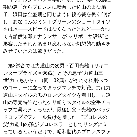
期の選手からプロレスに転向した佐山のまな弟
子。浜田は全盛期と同じように後ろ髪を長く伸ば
し、おなじみのミントグリーンのショートタイツ
をはき――スピードはなくなったけれど――かつ
て古舘伊知郎アナウンサーが“マリポーサ殺法”と
形容したそれとあまり変わらない幻想的な動きを
みせていたのは驚きだった。
第2試合では力道山の次男・百田光雄（リキエ
ンタープライズ＝66歳）とその息子“力道山三
世”力（ちから）（同＝32歳）がそれぞれ別べつ
のコーナーに立ってタッグマッチで対戦。力は力
道山スタイルの黒のロングタイツを着用し、力道
山の専売特許だったケサ斬りスタイルの空手チョ
ップで暴れまくったが、最後は父・光雄のバック
ドロップでフォール負けを喫した。“プロレスの
父”力道山の孫がプロレスラーとしてリングに立
っているというだけで、昭和世代のプロレスファ