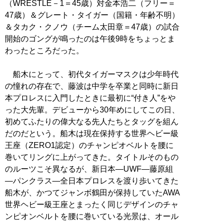
（WRESTLE－1＝45歳）対金本浩二（フリー＝
47歳）＆グレート・タイガー（国籍・年齢不明）
＆タカク・クノウ（チーム太田章＝47歳）の試合
開始のゴングが鳴ったのは午後9時をちょっとま
わったところだった。
船木にとって、初代タイガーマスクは少年時代
の憧れの存在で、藤波は中学を卒業と同時に新日
本プロレスに入門したときに最初に“付き人”をや
った大先輩。デビューから30年めにしてこの日、
初めてふたりの偉大なる先人たちとタッグを組ん
だのだという。船木は現在保持する世界ヘビー級
王座（ZERO1認定）のチャンピオベルトを腰に
巻いてリングに上がってきた。タイトルそのもの
のルーツこそ異なるが、新日本―UWF―藤原組
―パンクラス―全日本プロレスを渡り歩いてきた
船木が、かつてジャンボ鶴田が保持していたAWA
世界ヘビー級王座とまったく同じデザインのチャ
ンピオンベルトを腰に巻いている光景は、オール