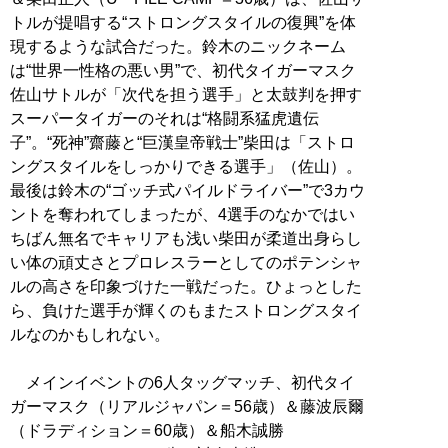
トルが提唱する“ストロングスタイルの復興”を体
現するような試合だった。鈴木のニックネーム
は“世界一性格の悪い男”で、初代タイガーマスク
佐山サトルが「次代を担う選手」と太鼓判を押す
スーパータイガーのそれは“格闘系猛虎遺伝
子”。“死神”齋藤と“巨漢皇帝戦士”柴田は「ストロ
ングスタイルをしっかりできる選手」（佐山）。
最後は鈴木の“ゴッチ式パイルドライバー”で3カウ
ントを奪われてしまったが、4選手のなかではい
ちばん無名でキャリアも浅い柴田が柔道出身らし
い体の頑丈さとプロレスラーとしてのポテンシャ
ルの高さを印象づけた一戦だった。ひょっとした
ら、負けた選手が輝くのもまたストロングスタイ
ルなのかもしれない。
メインイベントの6人タッグマッチ、初代タイ
ガーマスク（リアルジャパン＝56歳）＆藤波辰爾
（ドラディション＝60歳）＆船木誠勝