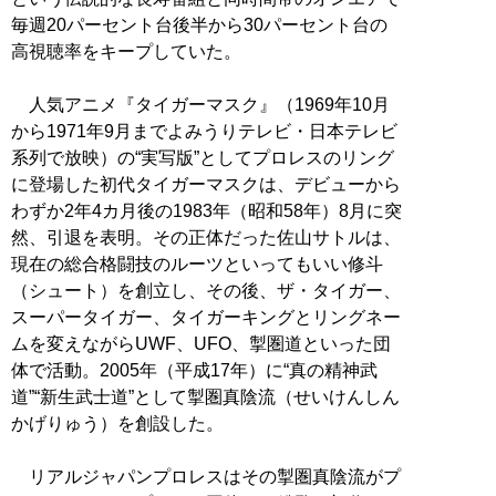
毎週20パーセント台後半から30パーセント台の
高視聴率をキープしていた。
人気アニメ『タイガーマスク』（1969年10月
から1971年9月までよみうりテレビ・日本テレビ
系列で放映）の“実写版”としてプロレスのリング
に登場した初代タイガーマスクは、デビューから
わずか2年4カ月後の1983年（昭和58年）8月に突
然、引退を表明。その正体だった佐山サトルは、
現在の総合格闘技のルーツといってもいい修斗
（シュート）を創立し、その後、ザ・タイガー、
スーパータイガー、タイガーキングとリングネー
ムを変えながらUWF、UFO、掣圏道といった団
体で活動。2005年（平成17年）に“真の精神武
道”“新生武士道”として掣圏真陰流（せいけんしん
かげりゅう）を創設した。
リアルジャパンプロレスはその掣圏真陰流がプ