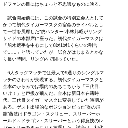
ドファンの目にはちょっと不思議なものに映る。
試合開始前には、この試合の特別立会人として
かつて初代タイガーマスクの宿命のライバルとし
て一世を風靡した“虎ハンター”小林邦昭がリング
サイドの本部席に座った。初代タイガーマスクは
「船木選手を中心にして8対1対1くらいの割合
で……」と語っていたが、試合がはじまるとかな
り長い時間、リング内で闘っていた。
6人タッグマッチでは最大で9通りのシングルマ
ッチのさわりが実現する。初代タイガーマスクと
金本のからみでは場内のあちこちから「三代目、
いけ！」と声援が飛んだ。金本は新日本在籍時
代、三代目タイガーマスクに変身していた時期が
ある。ゲスト出場的なポジションだった“炎の飛
龍”藤波はドラゴン・スクリュー、スリーパーホ
ールド～ドラゴン・スリーパーという得意技のレ
パートリーをきっちりと披露した。試合は、初代