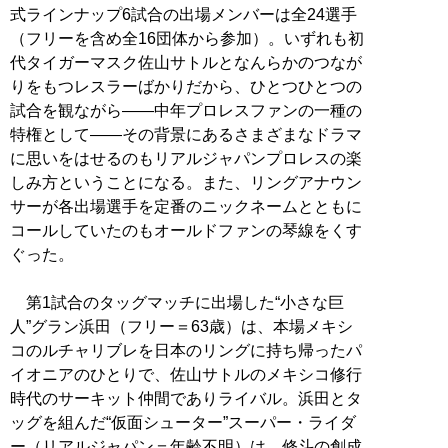
式ラインナップ6試合の出場メンバーは全24選手
（フリーを含め全16団体から参加）。いずれも初
代タイガーマスク佐山サトルとなんらかのつなが
りをもつレスラーばかりだから、ひとつひとつの
試合を観ながら――中年プロレスファンの一種の
特権として――その背景にあるさまざまなドラマ
に思いをはせるのもリアルジャパンプロレスの楽
しみ方ということになる。また、リングアナウン
サーが各出場選手を定番のニックネームとともに
コールしていたのもオールドファンの琴線をくす
ぐった。
第1試合のタッグマッチに出場した“小さな巨
人”グラン浜田（フリー＝63歳）は、本場メキシ
コのルチャリブレを日本のリングに持ち帰ったパ
イオニアのひとりで、佐山サトルのメキシコ修行
時代のサーキット仲間でありライバル。浜田とタ
ッグを組んだ“仮面シューター”スーパー・ライダ
ー（リアルジャパン＝年齢不明）は、修斗の創成