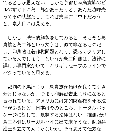
てるとしか思えない。しかも京都じゃ鳥貴族のビ
ルのすぐ下に鳥二郎があったりと、あんた喧嘩売
ってるの状態だし。これは完全にアウトだろう
と、素人目には見える。
しかし、法律的解釈をしてみると、そもそも鳥
貴族と鳥二郎という文字は、似て非なるものだ
し、印刷物は著作権問題となり、恐らくクリアし
ているんでしょう。というか鳥二郎側は、法律に
詳しい専門家がいて、ギリギリセーフのラインで
パクッていると思える。
裁判の下馬評じゃ、鳥貴族が負けか良くて引き
分けじゃないか、つまり和解勧告止まりになると
言われている。アメリカには知的財産権を守る法
律があるけど、日本は今のところ、トータルパッ
ケージに対して、規制する法律はない。推測だが
鳥二郎側はリーガルハイに出て来そうな、辣腕弁
護士を立ててんじゃないか。そう思えて仕方な