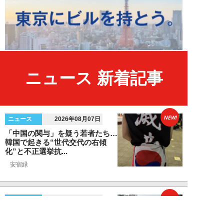
ニュース 新着記事
NEW!
ニュース
2026年08月07日
「中国の関与」を疑う若者たち…
韓国で起きる“世代交代の右傾
化”と不正選挙抗...
安宿緑
NEW!
ニュース
2026年08月06日
上野アメ横の“一斉摘発”から3ヵ
月も…警告に従わない店舗が後を