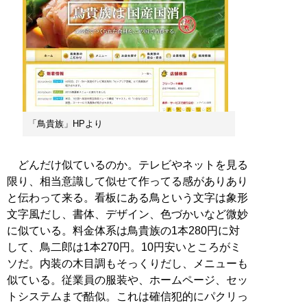
「鳥貴族」HPより
どんだけ似ているのか。テレビやネットを見る
限り、相当意識して似せて作ってる感がありあり
と伝わって来る。看板にある鳥という文字は象形
文字風だし、書体、デザイン、色づかいなど微妙
に似ている。料金体系は鳥貴族の1本280円に対
して、鳥二郎は1本270円。10円安いところがミ
ソだ。内装の木目調もそっくりだし、メニューも
似ている。従業員の服装や、ホームページ、セッ
トシステムまで酷似。これは確信犯的にパクリっ