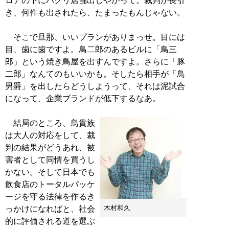
ロアの下にパクリ店舗出しやがって。裁判が長引
き、何件も出されたら、たまったもんじゃない。
そこで旦那、いいプランがありまっせ。目には
目、歯に歯ですよ。鳥二郎のあるビルに「鳥三
郎」という焼き鳥屋を出すんですよ。さらに「豚
二郎」なんてのもいいかも。そしたら相手が「鳥
男爵」を出したらどうしようって、それは泥試合
になって、企業ブランドが低下するなあ。
結局のところ、鳥貴族
は大人の対応をして、裁
判の結果がどうあれ、被
害者として同情を買うし
かない。そして日本でも
飲食店のトータルパッケ
ージを守る法律を作るき
木村和久
っかけになればと、社会
的に評価される道を選ぶ