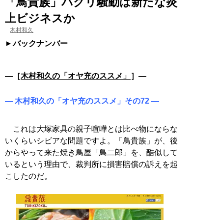
「鳥貴族」パクリ騒動は新たな炎
上ビジネスか
木村和久
バックナンバー
―［
木村和久の「オヤ充のススメ」
］―
― 木村和久の「オヤ充のススメ」その72 ―
これは大塚家具の親子喧嘩とは比べ物にならな
いくらいシビアな問題ですよ。「鳥貴族」が、後
からやって来た焼き鳥屋「鳥二郎」を、酷似して
いるという理由で、裁判所に損害賠償の訴えを起
こしたのだ。