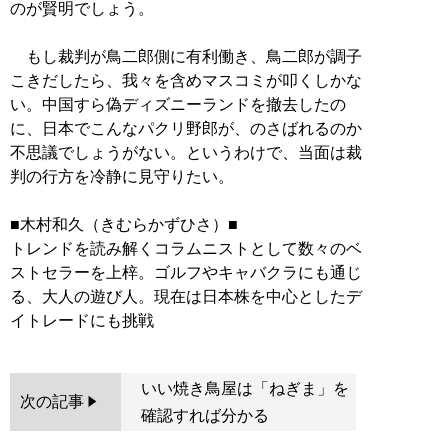
のが賢明でしょう。
もし裁判が鳥二郎側に有利働き、鳥二郎が調子
こきだしたら、我々を含めマスコミが叩くしかな
い。中国すら偽ディズニーランドを撤去したの
に、日本でこんなパクリ野郎が、のさばれるのか
不思議でしょうがない。というわけで、当面は裁
判の行方を冷静に見守りたい。
■木村和久（きむらかずひさ）■
トレンドを読み解くコラムニストとして数々のベ
ストセラーを上梓。ゴルフやキャバクラにも通じ
る、大人の遊び人。現在は日本株を中心としたデ
いい焼き鳥屋は「ねぎま」を
次の記事
確認すれば分かる