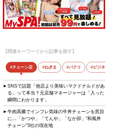
【関連キーワードから記事を探す】
チェーン店
ねぎま
パクリ
ビジネス
SNSで話題「他店より美味いマクドナルドがあ
る」って本当？元店舗マネージャーは「入った
瞬間にわかります」
牛肉高騰でインフレ気味の牛丼チェーンを尻目
に…「かつや」「てんや」「なか卯」“和風丼
チェーン”3社の現在地