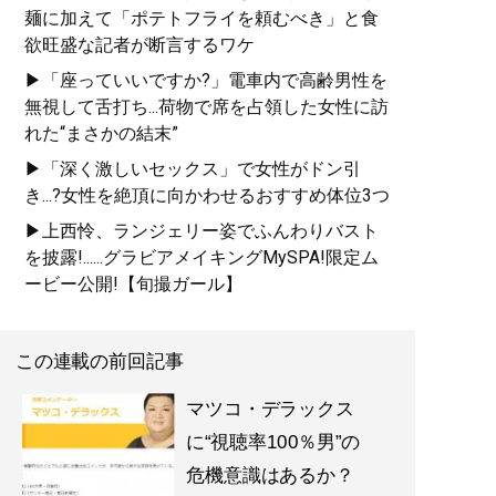
麺に加えて「ポテトフライを頼むべき」と食
欲旺盛な記者が断言するワケ
▶「座っていいですか?」電車内で高齢男性を
無視して舌打ち...荷物で席を占領した女性に訪
れた“まさかの結末”
▶「深く激しいセックス」で女性がドン引
き...?女性を絶頂に向かわせるおすすめ体位3つ
▶上西怜、ランジェリー姿でふんわりバスト
を披露!......グラビアメイキングMySPA!限定ム
ービー公開!【旬撮ガール】
この連載の前回記事
マツコ・デラックス
に“視聴率100％男”の
危機意識はあるか？