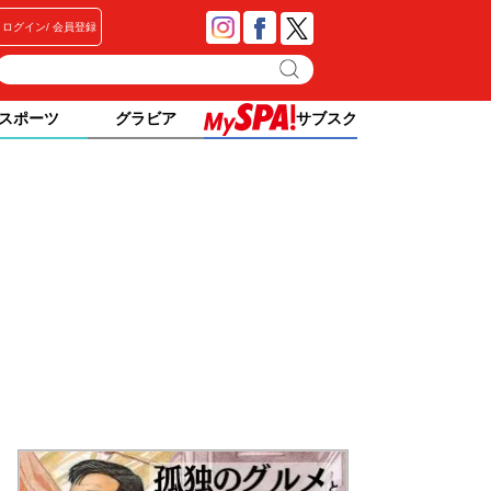
ログイン
会員登録
スポーツ
グラビア
サブスク