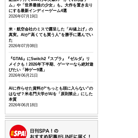
ム」や「世界最後の少女」も。大作を置き去り
にする最新インディーゲーム4選
2026年07月19日
米・航空会社のミスで露呈した「AI値上げ」の
真実。AIが”高くても買う人”を勝手に選んでい
た
2026年07月08日
『GTA6』にSwitch2『スプラ』『ゼルダ』リ
メイクも！2026年下半期、ゲーマーなら絶対遊
びたい「神ゲー9選」
2026年06月21日
AIに作らせた資料が“ちっとも頭に入らない”の
はなぜ？米名門大学がAIを「原則禁止」にした
本質
2026年06月18日