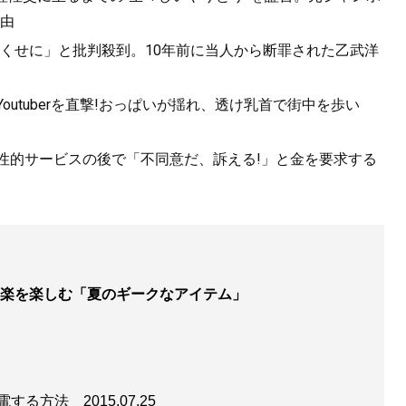
由
くせに」と批判殺到。10年前に当人から断罪された乙武洋
utuberを直撃!おっぱいが揺れ、透け乳首で街中を歩い
。性的サービスの後で「不同意だ、訴える!」と金を要求する
楽を楽しむ「夏のギークなアイテム」
充電する方法
2015.07.25