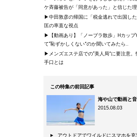
ケ斉藤被告が「同意があった」と信じた理
▶中田敦彦の帰国に「税金逃れで出国した
匡の率直な視点
▶【動画あり】「ノーブラ散歩」HカップYo
て“恥ずかしくない”のか聞いてみたら...
▶メンズエステ店での“美人局”に要注意
手口とは
この特集の前回記事
海や山で動画と音
2015.08.03
アウトドアでワイルドにスマホを