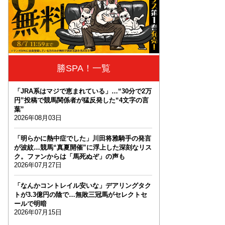
勝SPA！一覧
「JRA系はマジで恵まれている」…“30分で2万
円”投稿で競馬関係者が猛反発した“4文字の言
葉”
2026年08月03日
「明らかに熱中症でした」川田将雅騎手の発言
が波紋…競馬“真夏開催”に浮上した深刻なリス
ク。ファンからは「馬死ぬぞ」の声も
2026年07月27日
「なんかコントレイル安いな」デアリングタク
トが3.3億円の陰で…無敗三冠馬がセレクトセ
ールで明暗
2026年07月15日