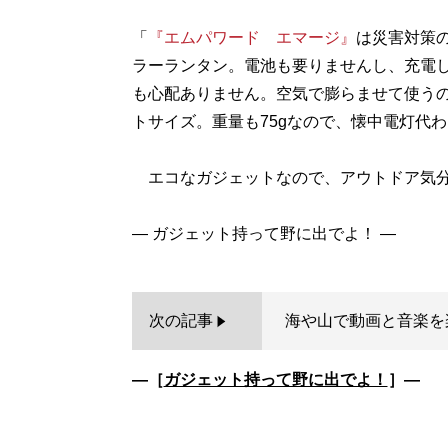
「
『エムパワード エマージ』
は災害対策の
ラーランタン。電池も要りませんし、充電
も心配ありません。空気で膨らませて使う
トサイズ。重量も75gなので、懐中電灯代
エコなガジェットなので、アウトドア気分
次の記事
海や山で動画と音楽を
―［
ガジェット持って野に出でよ！
］―