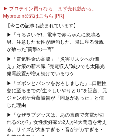
▶ プロテイン買うなら、まず売れ筋から。
Myprotein公式はこちら [PR]
【今この記事も読まれています】
▶「うるさいぞ!」電車で赤ちゃんに怒鳴る
男。注意した女性が絶句した、隣に座る母親
が放った“衝撃の一言”
▶「電気料金の高騰」「災害リスクへの備
え」対策の新常識...“売電収入”減少でも太陽光
発電設置が増え続けているワケ
▶「ズボンとパンツをおろしました」...口腔性
交に至るまでの“生々しいやりとり”を証言。元
ジャンポケ斉藤被告が「同意があった」と信
じた理由
▶「なぜラブグッズは、あの直前で充電が切
れるのか?」女性愛好家の2人が4大問題を考え
る。サイズが大きすぎる・音がデカすぎる・