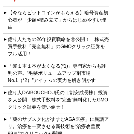
【今ならビットコインがもらえる】暗号資産初
心者が「少額×積み立て」からはじめやすい理
由
億り人たちの26年投資戦略を㊙公開！ 株式売
買手数料「完全無料」のGMOクリック証券を
フル活用！
「髪１本１本が太くなる(*1)」専門家からも評
判の声。“毛髪ボリュームアップ剤市場
No.1（*2）”アイテムの実力を解き明かす
億り人DAIBOUCHOU氏の［割安成長株］投資
を大公開 株式手数料を“完全”無料化したGMO
クリック証券を使い倒せ！
「薬のサブスク化がすすむAGA医療」に異議ア
リ。治療を一変させる新技術を“治療改善度
99％”のクリニックが開発