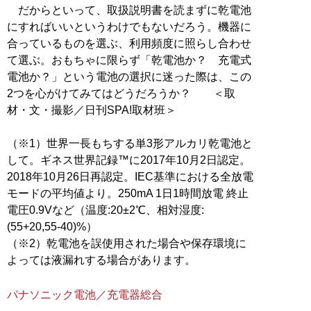
だからといって、取扱説明書を読まずに乾電池
にすればいいというわけでもないだろう。機器に
合っているものを選ぶ、利用頻度に照らし合わせ
て選ぶ。おもちゃに限らず「乾電池か？ 充電式
電池か？」という電池の選択に迷った際は、この
2つを心がけてみてはどうだろうか？ ＜取
材・文・撮影／日刊SPA!取材班＞
（※1）世界一長もちする単3形アルカリ乾電池と
して。ギネス世界記録™に2017年10月2日認定。
2018年10月26日再認定。IEC基準における全放電
モードの平均値より。250mA 1日1時間放電 終止
電圧0.9Vなど（温度:20±2℃、相対湿度:
(55+20,55-40)%）
（※2）乾電池を誤使用された場合や保存環境に
よっては液漏れする場合があります。
パナソニック電池／充電器総合