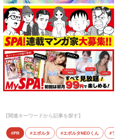
【関連キーワードから記事を探す】
PR
エボルタ
エボルタNEOくん
ライフハック