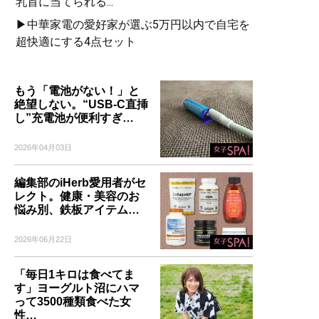
乳首に当てられる...
▶中華家電の愛好家が選ぶ5万円以内で自宅を
超快適にする4点セット
もう「電池がない！」と
絶望しない。“USB-C直挿
し”充電池が便利すぎ…
2026年04月03日
編集部のiHerb愛用者がセ
レクト。健康・美容のお
悩み別、鉄板アイテム…
2026年06月22日
「毎日1キロは食べてま
す」ヨーグルト沼にハマ
って3500種類食べた女
性…