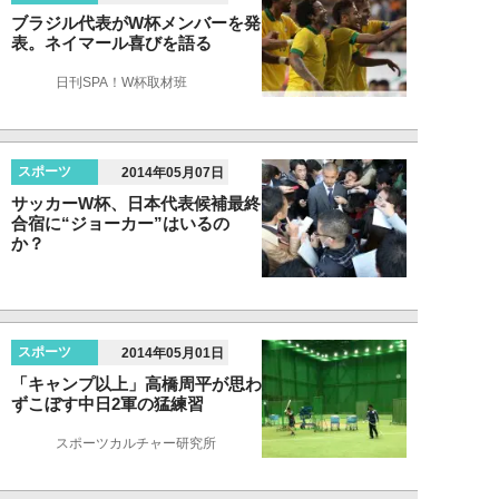
ブラジル代表がW杯メンバーを発
表。ネイマール喜びを語る
日刊SPA！W杯取材班
スポーツ
2014年05月07日
サッカーW杯、日本代表候補最終
合宿に“ジョーカー”はいるの
か？
スポーツ
2014年05月01日
「キャンプ以上」高橋周平が思わ
ずこぼす中日2軍の猛練習
スポーツカルチャー研究所