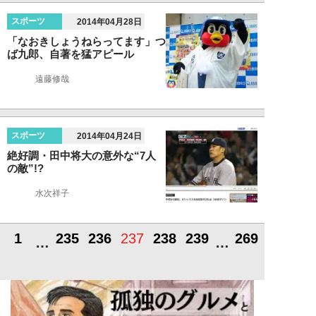
スポーツ
2014年04月28日
「なおきしょうねらってます」つ
ば九郎、自著を猛アピール
遠藤修哉
スポーツ
2014年04月24日
絶好調・田中将大の意外な“7人
の敵”!?
水次祥子
1
235
236
237
238
239
269
…
…