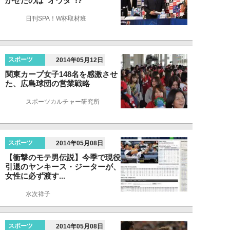
かせたのは“オウダ”!?
日刊SPA！W杯取材班
スポーツ
2014年05月12日
関東カープ女子148名を感激させ
た、広島球団の営業戦略
スポーツカルチャー研究所
スポーツ
2014年05月08日
【衝撃のモテ男伝説】今季で現役
引退のヤンキース・ジーターが、
女性に必ず渡す...
水次祥子
スポーツ
2014年05月08日