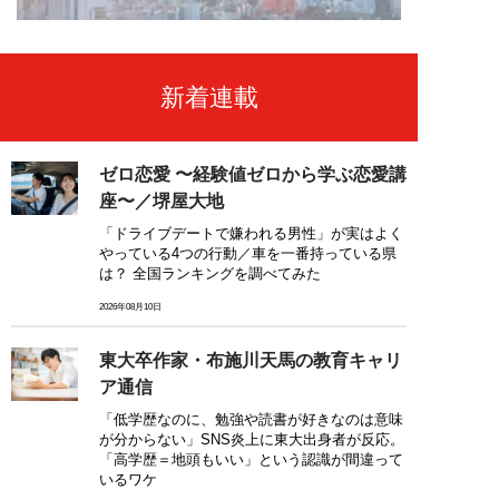
新着連載
ゼロ恋愛 〜経験値ゼロから学ぶ恋愛講
座〜／堺屋大地
「ドライブデートで嫌われる男性」が実はよく
やっている4つの行動／車を一番持っている県
は？ 全国ランキングを調べてみた
2026年08月10日
東大卒作家・布施川天馬の教育キャリ
ア通信
「低学歴なのに、勉強や読書が好きなのは意味
が分からない」SNS炎上に東大出身者が反応。
「高学歴＝地頭もいい」という認識が間違って
いるワケ