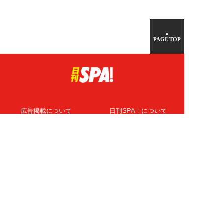
▲
PAGE TOP
広告掲載について
日刊SPA！について
ニュース提供先
PR記事一覧
ライター・執筆者募集
プライバシーポリシー
Cookie使用について
著作権について
運営会社
記事使用について
お問い合わせ
よくある質問