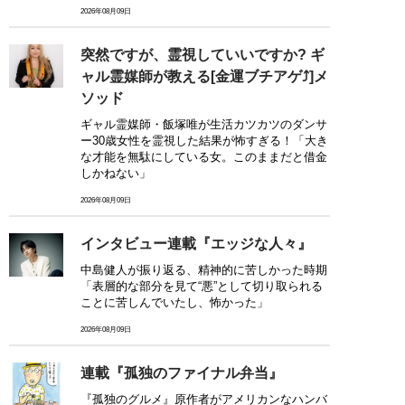
2026年08月09日
突然ですが、霊視していいですか? ギ
ャル霊媒師が教える[金運ブチアゲ⤴]メ
ソッド
ギャル霊媒師・飯塚唯が生活カツカツのダンサ
ー30歳女性を霊視した結果が怖すぎる！「大き
な才能を無駄にしている女。このままだと借金
しかねない」
2026年08月09日
インタビュー連載『エッジな人々』
中島健人が振り返る、精神的に苦しかった時期
「表層的な部分を見て“悪”として切り取られる
ことに苦しんでいたし、怖かった」
2026年08月09日
連載『孤独のファイナル弁当』
『孤独のグルメ』原作者がアメリカンなハンバ