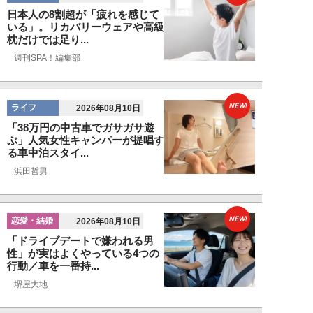
日本人の8割超が「疲れを感じて
いる」。リカバリーウェアや高級
枕だけでは足り...
週刊SPA！編集部
NEW!
ライフ
2026年08月10日
「38万円の中古車でガサガサ遊
ぶ」人気女性キャンパーが提唱す
る車中泊スタイ...
浜田哲男
NEW!
恋愛・結婚
2026年08月10日
「ドライブデートで嫌われる男
性」が実はよくやっている4つの
行動／車を一番持...
堺屋大地