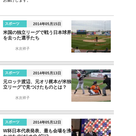
お届けします。
スポーツ
2014年05月15日
米国の独立リーグで戦う日本球界
を去った選手たち
水次祥子
スポーツ
2014年05月13日
元ロッテ渡辺、元オリ梶本が米独
立リーグで見つけたものとは？
水次祥子
スポーツ
2014年05月12日
W杯日本代表発表、最も会場を沸