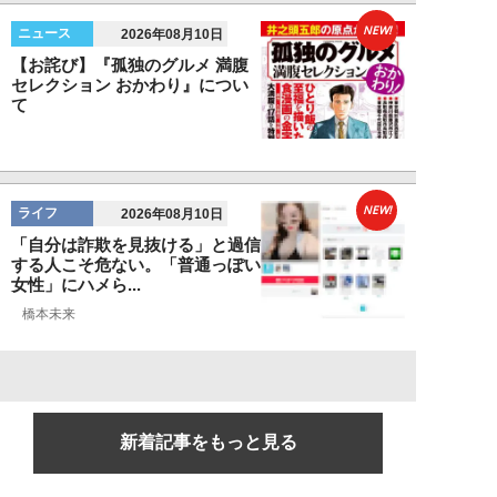
NEW!
ニュース
2026年08月10日
【お詫び】『孤独のグルメ 満腹
セレクション おかわり』につい
て
NEW!
ライフ
2026年08月10日
「自分は詐欺を見抜ける」と過信
する人こそ危ない。「普通っぽい
女性」にハメら...
橋本未来
新着記事をもっと見る