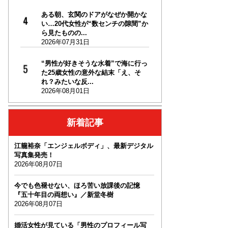
ある朝、玄関のドアがなぜか開かな
い…20代女性が“数センチの隙間”か
ら見たものの...
2026年07月31日
“男性が好きそうな水着”で海に行っ
た25歳女性の意外な結末「え、そ
れ？みたいな反...
2026年08月01日
新着記事
江籠裕奈「エンジェルボディ」、最新デジタル
写真集発売！
2026年08月07日
今でも色褪せない、ほろ苦い放課後の記憶
『五十年目の両想い』／新堂冬樹
2026年08月07日
婚活女性が見ている「男性のプロフィール写