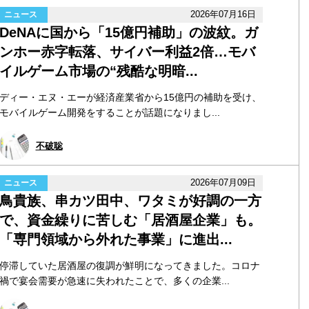
2026年07月16日
ニュース
DeNAに国から「15億円補助」の波紋。ガ
ンホー赤字転落、サイバー利益2倍…モバ
イルゲーム市場の“残酷な明暗...
ディー・エヌ・エーが経済産業省から15億円の補助を受け、
モバイルゲーム開発をすることが話題になりまし...
不破聡
2026年07月09日
ニュース
鳥貴族、串カツ田中、ワタミが好調の一方
で、資金繰りに苦しむ「居酒屋企業」も。
「専門領域から外れた事業」に進出...
停滞していた居酒屋の復調が鮮明になってきました。コロナ
禍で宴会需要が急速に失われたことで、多くの企業...