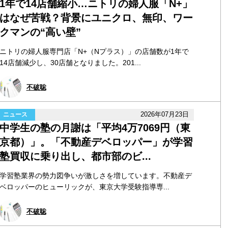
1年で14店舗縮小…ニトリの婦人服「N+」
はなぜ苦戦？背景にユニクロ、無印、ワー
クマンの“高い壁”
ニトリの婦人服専門店「N+（Nプラス）」の店舗数が1年で
14店舗減少し、30店舗となりました。201...
不破聡
2026年07月23日
ニュース
中学生の塾の月謝は「平均4万7069円（東
京都）」。「不動産デベロッパー」が学習
塾買収に乗り出し、都市部のビ...
学習塾業界の勢力図争いが激しさを増しています。不動産デ
ベロッパーのヒューリックが、東京大学受験指導専...
不破聡