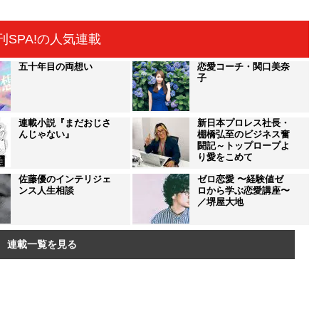
刊SPA!の人気連載
五十年目の両想い
恋愛コーチ・関口美奈
子
連載小説『まだおじさ
新日本プロレス社長・
んじゃない』
棚橋弘至のビジネス奮
闘記～トップロープよ
り愛をこめて
佐藤優のインテリジェ
ゼロ恋愛 〜経験値ゼ
ンス人生相談
ロから学ぶ恋愛講座〜
／堺屋大地
連載一覧を見る