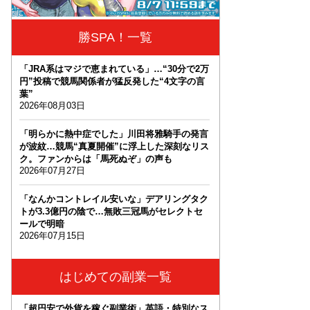
勝SPA！一覧
「JRA系はマジで恵まれている」…“30分で2万
円”投稿で競馬関係者が猛反発した“4文字の言
葉”
2026年08月03日
「明らかに熱中症でした」川田将雅騎手の発言
が波紋…競馬“真夏開催”に浮上した深刻なリス
ク。ファンからは「馬死ぬぞ」の声も
2026年07月27日
「なんかコントレイル安いな」デアリングタク
トが3.3億円の陰で…無敗三冠馬がセレクトセ
ールで明暗
2026年07月15日
はじめての副業一覧
「超円安で外貨を稼ぐ副業術」英語・特別なス