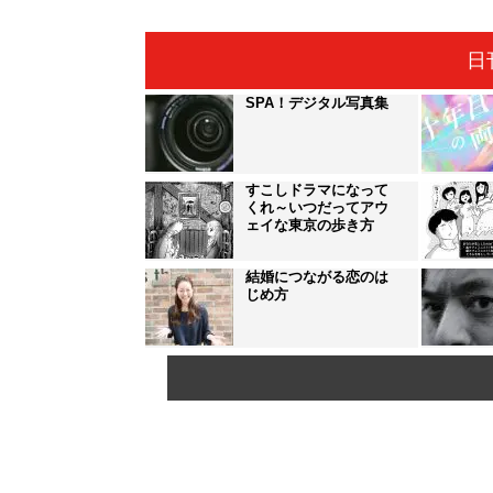
日
SPA！デジタル写真集
すこしドラマになって
くれ～いつだってアウ
ェイな東京の歩き方
結婚につながる恋のは
じめ方