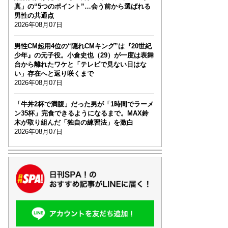
真」の“5つのポイント”…会う前から選ばれる
男性の共通点
2026年08月07日
男性CM起用4位の“隠れCMキング”は『20世紀
少年』の元子役。小倉史也（29）が一度は表舞
台から離れたワケと「テレビで見ない日はな
い」存在へと返り咲くまで
2026年08月07日
「牛丼2杯で満腹」だった男が「1時間でラーメ
ン35杯」完食できるようになるまで。MAX鈴
木が取り組んだ「独自の練習法」を激白
2026年08月07日