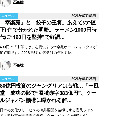
不破聡
2026年07月03日
ニュース
「幸楽苑」と「餃子の王将」あえての“値
下げ”で分かれた明暗。ラーメン1000円時
代に“490円を堅持”で好調...
490円で「中華そば」を提供する幸楽苑ホールディングスが
絶好調です。2026年5月の客数は前年同月比...
不破聡
2026年06月25日
ニュース
80億円投資のジャングリアは苦戦…「一風
堂」成功の影で“累積赤字383億円”、クー
ルジャパン機構に囁かれる解...
日本の文化やサービスの海外展開を後押しする官民ファン
ド・海外需要開拓支援機構（クールジャパン機構）が...