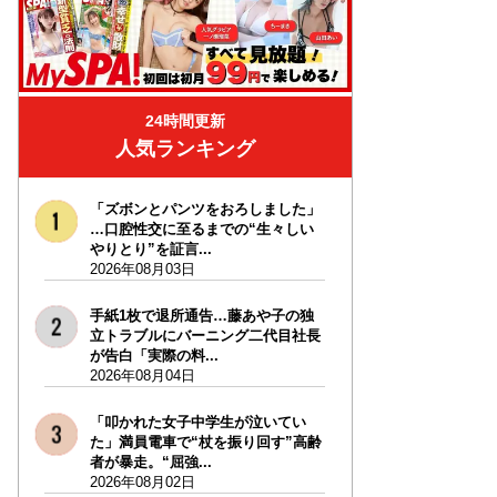
24時間更新
人気ランキング
「ズボンとパンツをおろしました」
…口腔性交に至るまでの“生々しい
やりとり”を証言...
2026年08月03日
手紙1枚で退所通告…藤あや子の独
立トラブルにバーニング二代目社長
が告白「実際の料...
2026年08月04日
「叩かれた女子中学生が泣いてい
た」満員電車で“杖を振り回す”高齢
者が暴走。“屈強...
2026年08月02日