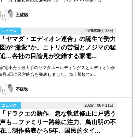
不破聡
2026年06月18日
ニュース
「ヤマダ・エディオン連合」の誕生で勢力
図が“激変”か。ニトリの苦悩とノジマの猛
追…各社の目論見が交錯する家電...
家電小売り最大手のヤマダホールディングスとエディオンが
6月5日に経営統合を発表しました。売上規模で2...
不破聡
2026年06月11日
ニュース
「ドラクエの新作」急な軌道修正に戸惑う
声も…ファミリー路線に注力、鳥山明の不
在…制作発表から5年、国民的タイ...