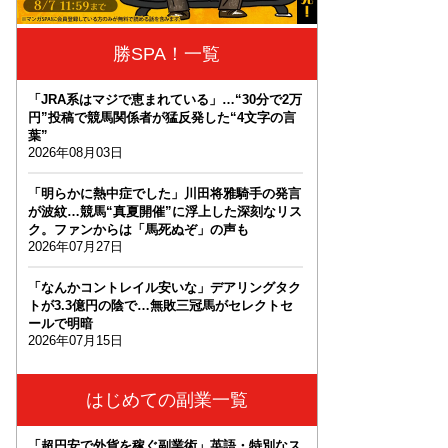
勝SPA！一覧
「JRA系はマジで恵まれている」…“30分で2万
円”投稿で競馬関係者が猛反発した“4文字の言
葉”
2026年08月03日
「明らかに熱中症でした」川田将雅騎手の発言
が波紋…競馬“真夏開催”に浮上した深刻なリス
ク。ファンからは「馬死ぬぞ」の声も
2026年07月27日
「なんかコントレイル安いな」デアリングタク
トが3.3億円の陰で…無敗三冠馬がセレクトセ
ールで明暗
2026年07月15日
はじめての副業一覧
「超円安で外貨を稼ぐ副業術」英語・特別なス