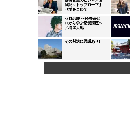
棚橋弘至のビジネス奮
闘記～トップロープよ
り愛をこめて
ゼロ恋愛 〜経験値ゼ
ロから学ぶ恋愛講座〜
／堺屋大地
その判決に異議あり!