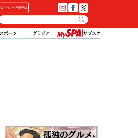
ログイン
会員登録
スポーツ
グラビア
サブスク