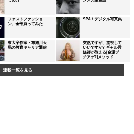
じめ方
ンス人生相談
ファストファッショ
SPA！デジタル写真集
ン、全部買ってみた
東大卒作家・布施川天
突然ですが、霊視して
馬の教育キャリア通信
いいですか? ギャル霊
媒師が教える[金運ブ
チアゲ⤴]メソッド
連載一覧を見る