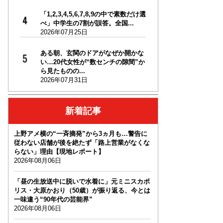
「1,2,3,4,5,6,7,8,9の中で素数だけ選
べ」中学生の7割が誤答。全国...
2026年07月25日
ある朝、玄関のドアがなぜか開かな
い…20代女性が“数センチの隙間”か
ら見たものの...
2026年07月31日
新着記事
上野アメ横の“一斉摘発”から3ヵ月も…警告に
従わない店舗が後を絶たず「路上営業がなくな
らない」理由【現地レポート】
2026年08月06日
「昼の生放送中に脱いで水着に」元ミニスカポ
リス・大原かおり（50歳）が振り返る、今とは
一味違う“90年代の芸能界”
2026年08月06日