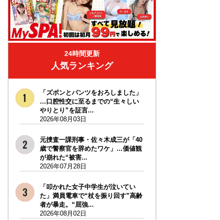
24時間更新
人気ランキング
「ズボンとパンツをおろしました」
…口腔性交に至るまでの“生々しい
やりとり”を証言...
2026年08月03日
元捜査一課刑事・佐々木成三が「40
歳で警察官を辞めたワケ」…価値観
が崩れた“被害...
2026年07月28日
「叩かれた女子中学生が泣いてい
た」満員電車で“杖を振り回す”高齢
者が暴走。“屈強...
2026年08月02日