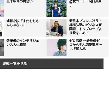
五十年目の両想い
恋愛コーチ・関口美奈
子
連載小説『まだおじさ
新日本プロレス社長・
んじゃない』
棚橋弘至のビジネス奮
闘記～トップロープよ
り愛をこめて
佐藤優のインテリジェ
ゼロ恋愛 〜経験値ゼ
ンス人生相談
ロから学ぶ恋愛講座〜
／堺屋大地
連載一覧を見る