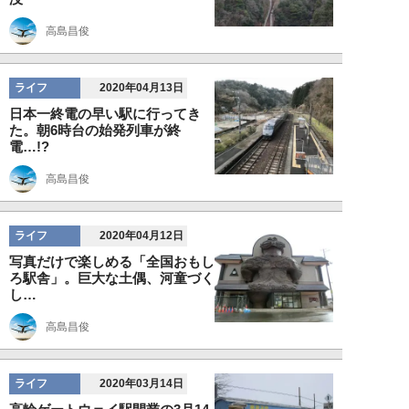
高島昌俊
ライフ
2020年04月13日
日本一終電の早い駅に行ってき
た。朝6時台の始発列車が終
電…!?
高島昌俊
ライフ
2020年04月12日
写真だけで楽しめる「全国おもし
ろ駅舎」。巨大な土偶、河童づく
し…
高島昌俊
ライフ
2020年03月14日