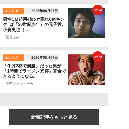
NEW!
エンタメ
2026年08月07日
男性CM起用4位の“隠れCMキン
グ”は『20世紀少年』の元子役。
小倉史也（...
望月ふみ
NEW!
エンタメ
2026年08月07日
「牛丼2杯で満腹」だった男が
「1時間でラーメン35杯」完食で
きるようになる...
寺西ジャジューカ
新着記事をもっと見る