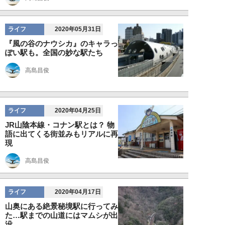
ライフ
2020年05月31日
『風の谷のナウシカ』のキャラっ
ぽい駅も。全国の妙な駅たち
高島昌俊
ライフ
2020年04月25日
JR山陰本線・コナン駅とは？ 物
語に出てくる街並みもリアルに再
現
高島昌俊
ライフ
2020年04月17日
山奥にある絶景秘境駅に行ってみ
た…駅までの山道にはマムシが出
没