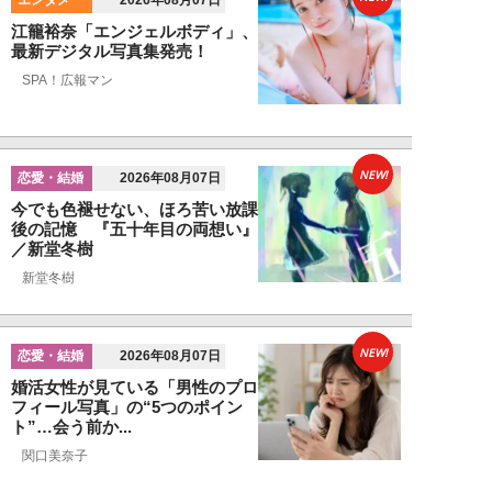
2026年08月07日
江籠裕奈「エンジェルボディ」、
最新デジタル写真集発売！
SPA！広報マン
NEW!
恋愛・結婚
2026年08月07日
今でも色褪せない、ほろ苦い放課
後の記憶 『五十年目の両想い』
／新堂冬樹
新堂冬樹
NEW!
恋愛・結婚
2026年08月07日
婚活女性が見ている「男性のプロ
フィール写真」の“5つのポイン
ト”…会う前か...
関口美奈子