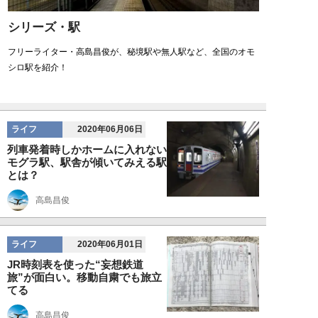
シリーズ・駅
フリーライター・高島昌俊が、秘境駅や無人駅など、全国のオモ
シロ駅を紹介！
ライフ
2020年06月06日
列車発着時しかホームに入れない
モグラ駅、駅舎が傾いてみえる駅
とは？
高島昌俊
ライフ
2020年06月01日
JR時刻表を使った“妄想鉄道
旅”が面白い。移動自粛でも旅立
てる
高島昌俊