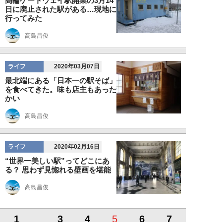
高輪ゲートウェイ駅開業の3月14
日に廃止された駅がある…現地に
行ってみた
高島昌俊
ライフ
2020年03月07日
最北端にある「日本一の駅そば」
を食べてきた。味も店主もあった
かい
高島昌俊
ライフ
2020年02月16日
“世界一美しい駅”ってどこにあ
る？ 思わず見惚れる壁画を堪能
高島昌俊
1
3
4
5
6
7
…