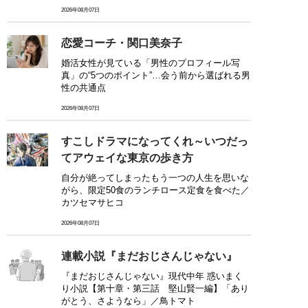
2026年08月07日
恋愛コーチ・関口美奈子
婚活女性が見ている「男性のプロフィール写
真」の“5つのポイント”…会う前から選ばれる男
性の共通点
2026年08月07日
すこしドラマになってくれ～いつだっ
てアウェイな東京の歩き方
自分が絶ってしまったもう一つの人生を思いな
がら、限定50食のランチロース定食を食べた／
カツセマサヒコ
2026年08月07日
連載小説『まだおじさんじゃない』
『まだおじさんじゃない』現代中年 惑いまく
り小説【第十章・第三話 堅山賢一編】「あり
がとう、さようなら」／鳥トマト