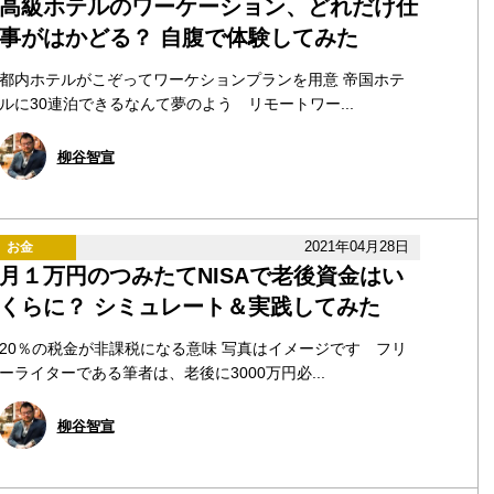
高級ホテルのワーケーション、どれだけ仕
事がはかどる？ 自腹で体験してみた
都内ホテルがこぞってワーケションプランを用意 帝国ホテ
ルに30連泊できるなんて夢のよう リモートワー...
柳谷智宣
2021年04月28日
お金
月１万円のつみたてNISAで老後資金はい
くらに？ シミュレート＆実践してみた
20％の税金が非課税になる意味 写真はイメージです フリ
ーライターである筆者は、老後に3000万円必...
柳谷智宣