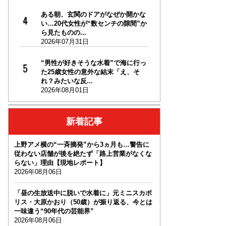
ある朝、玄関のドアがなぜか開かな
い…20代女性が“数センチの隙間”か
ら見たものの...
2026年07月31日
“男性が好きそうな水着”で海に行っ
た25歳女性の意外な結末「え、そ
れ？みたいな反...
2026年08月01日
新着記事
上野アメ横の“一斉摘発”から3ヵ月も…警告に
従わない店舗が後を絶たず「路上営業がなくな
らない」理由【現地レポート】
2026年08月06日
「昼の生放送中に脱いで水着に」元ミニスカポ
リス・大原かおり（50歳）が振り返る、今とは
一味違う“90年代の芸能界”
2026年08月06日