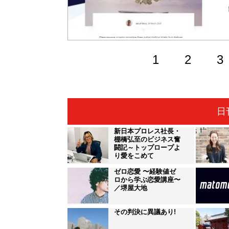
1
2
3
日
新日本プロレス社長・
棚橋弘至のビジネス奮
闘記～トップロープよ
り愛をこめて
ゼロ恋愛 〜経験値ゼ
ロから学ぶ恋愛講座〜
／堺屋大地
その判決に異議あり!