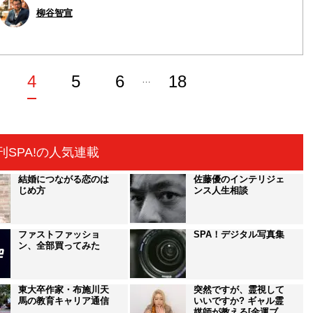
柳谷智宣
4
5
6
18
…
刊SPA!の人気連載
結婚につながる恋のは
佐藤優のインテリジェ
じめ方
ンス人生相談
ファストファッショ
SPA！デジタル写真集
ン、全部買ってみた
東大卒作家・布施川天
突然ですが、霊視して
馬の教育キャリア通信
いいですか? ギャル霊
媒師が教える[金運ブ