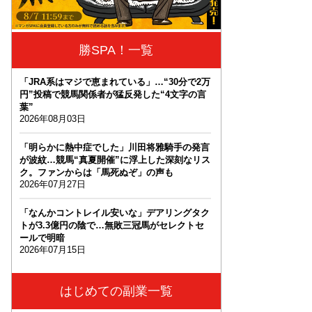
勝SPA！一覧
「JRA系はマジで恵まれている」…“30分で2万
円”投稿で競馬関係者が猛反発した“4文字の言
葉”
2026年08月03日
「明らかに熱中症でした」川田将雅騎手の発言
が波紋…競馬“真夏開催”に浮上した深刻なリス
ク。ファンからは「馬死ぬぞ」の声も
2026年07月27日
「なんかコントレイル安いな」デアリングタク
トが3.3億円の陰で…無敗三冠馬がセレクトセ
ールで明暗
2026年07月15日
はじめての副業一覧