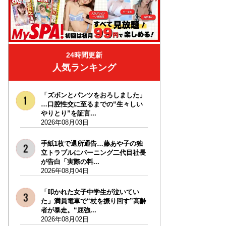
24時間更新
人気ランキング
「ズボンとパンツをおろしました」
…口腔性交に至るまでの“生々しい
やりとり”を証言...
2026年08月03日
手紙1枚で退所通告…藤あや子の独
立トラブルにバーニング二代目社長
が告白「実際の料...
2026年08月04日
「叩かれた女子中学生が泣いてい
た」満員電車で“杖を振り回す”高齢
者が暴走。“屈強...
2026年08月02日