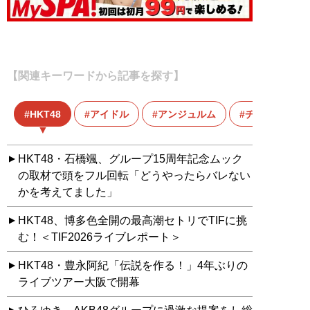
【関連キーワードから記事を探す】
HKT48
アイドル
アンジュルム
チームしゃち
HKT48・石橋颯、グループ15周年記念ムック
の取材で頭をフル回転「どうやったらバレない
かを考えてました」
HKT48、博多色全開の最高潮セトリでTIFに挑
む！＜TIF2026ライブレポート＞
HKT48・豊永阿紀「伝説を作る！」4年ぶりの
ライブツアー大阪で開幕