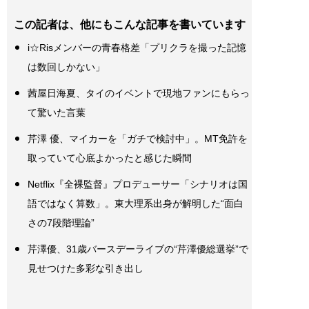
この記者は、他にもこんな記事を書いています
i☆Risメンバーの青春格差「プリクラを撮った記憶
は数回しかない」
茜屋日海夏、タイのイベントで現地ファンにもらっ
て驚いた言葉
芹澤 優、マイカーを「ガチで検討中」。MT免許を
取っていて心底よかったと感じた瞬間
Netflix『全裸監督』プロデューサー「シナリオは国
語ではなく算数」。東大理系出身が解明した“面白
さの7段階理論”
芹澤優、31歳バースデーライブの“芹澤優総選挙”で
見せつけた多彩な引き出し