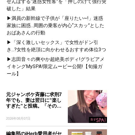
せんぼする“迷惑女性客”を「押しのけて強行突
破した」結果
▶満員の新幹線で子供が「座りたい~!」迷惑
家族に困惑...周囲の乗客が内心“スカッ”とした
おばあさんの行動
▶「深く激しいセックス」で女性がドン引
き...?女性を絶頂に向かわせるおすすめ体位3つ
▶志田音々の爽やか超絶美ボディ!グラビアメ
イキングMySPA!限定ムービー公開!【旬撮ガ
ール】
元ジャンポケ斉藤に求刑7
年でも、妻は翌日に“楽し
すぎた“と投稿。「その…
2026年08月07日
編集部のiHerb愛用者がセ