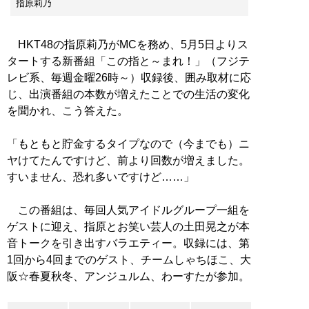
指原莉乃
HKT48の指原莉乃がMCを務め、5月5日よりス
タートする新番組「この指と～まれ！」（フジテ
レビ系、毎週金曜26時～）収録後、囲み取材に応
じ、出演番組の本数が増えたことでの生活の変化
を聞かれ、こう答えた。
「もともと貯金するタイプなので（今までも）ニ
ヤけてたんですけど、前より回数が増えました。
すいません、恐れ多いですけど……」
この番組は、毎回人気アイドルグループ一組を
ゲストに迎え、指原とお笑い芸人の土田晃之が本
音トークを引き出すバラエティー。収録には、第
1回から4回までのゲスト、チームしゃちほこ、大
阪☆春夏秋冬、アンジュルム、わーすたが参加。