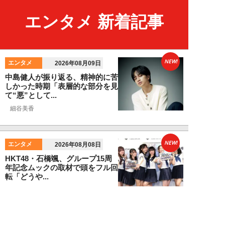
エンタメ 新着記事
NEW!
エンタメ
2026年08月09日
中島健人が振り返る、精神的に苦
しかった時期「表層的な部分を見
て“悪”として...
細谷美香
NEW!
エンタメ
2026年08月08日
HKT48・石橋颯、グループ15周
年記念ムックの取材で頭をフル回
転「どうや...
須田紫苑
NEW!