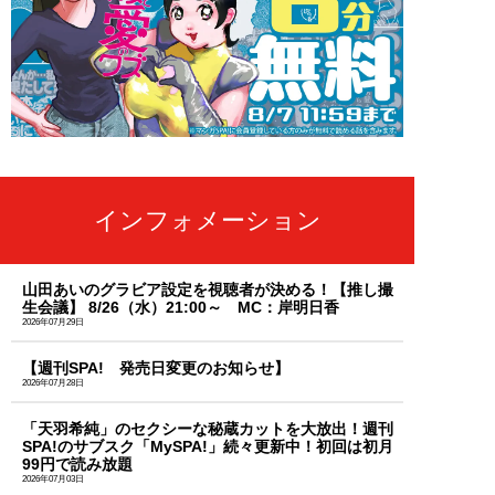
インフォメーション
山田あいのグラビア設定を視聴者が決める！【推し撮
生会議】 8/26（水）21:00～ MC：岸明日香
2026年07月29日
【週刊SPA! 発売日変更のお知らせ】
2026年07月28日
「天羽希純」のセクシーな秘蔵カットを大放出！週刊
SPA!のサブスク「MySPA!」続々更新中！初回は初月
99円で読み放題
2026年07月03日