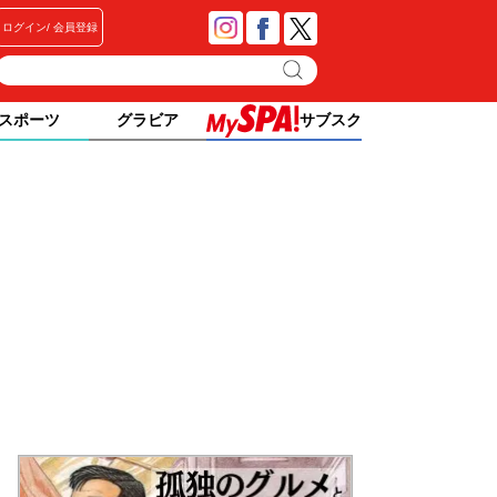
ログイン
会員登録
スポーツ
グラビア
サブスク