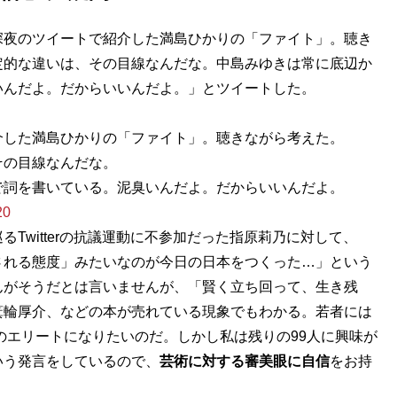
深夜のツイートで紹介した満島ひかりの「ファイト」。聴き
定的な違いは、その目線なんだな。中島みゆきは常に底辺か
いんだよ。だからいいんだよ。」とツイートした。
介した満島ひかりの「ファイト」。聴きながら考えた。
その目線なんだな。
で詞を書いている。泥臭いんだよ。だからいいんだよ。
20
witterの抗議運動に不参加だった指原莉乃に対して、
される態度」みたいなのが今日の日本をつくった…」という
んがそうだとは言いませんが、「賢く立ち回って、生き残
箕輪厚介、などの本が売れている現象でもわかる。若者には
人のエリートになりたいのだ。しかし私は残りの99人に興味が
いう発言をしているので、
芸術に対する審美眼に自信
をお持