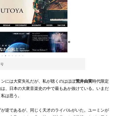
より
ミンには大変失礼だが、私が聴くのはほぼ
荒井由実
時代限定
動は、日本の大衆音楽史の中で最もあか抜けている。いまだ
と私は思う。
プが逆であるが、同じく天才のライバルがいた。ユーミンが