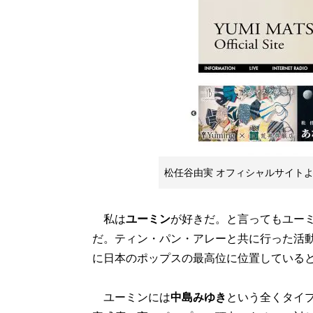
松任谷由実 オフィシャルサイト
私は
ユーミン
が好きだ。と言ってもユー
だ。ティン・パン・アレーと共に行った活
に日本のポップスの最高位に位置している
ユーミンには
中島みゆき
という全くタイ