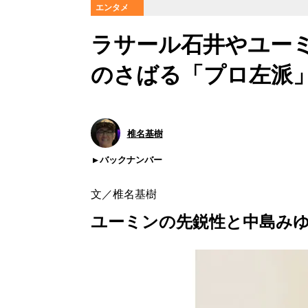
エンタメ
ラサール石井やユー
のさばる「プロ左派
椎名基樹
バックナンバー
ユーミンの先鋭性と中島み