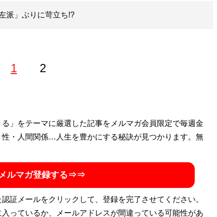
左派」ぶりに苛立ち!?
1
2
ヴのオールナイトニッポン』をはじめ『ピエール瀧のしょんな
きる」をテーマに厳選した記事をメルマガ会員限定で毎週金
ー『バカはサイレンで泣く』などを担当。近著は『オールナイ
・性・人間関係…人生を豊かにする秘訣が見つかります。無
ールナイトニッポンとその時代』。Xアカウント
＠mo_shiina
メルマガ登録する⇒⇒
た認証メールをクリックして、登録を完了させてください。
に入っているか、メールアドレスが間違っている可能性があ