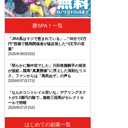
勝SPA！一覧
「JRA系はマジで恵まれている」…“30分で2万
円”投稿で競馬関係者が猛反発した“4文字の言
葉”
2026年08月03日
「明らかに熱中症でした」川田将雅騎手の発言
が波紋…競馬“真夏開催”に浮上した深刻なリス
ク。ファンからは「馬死ぬぞ」の声も
2026年07月27日
「なんかコントレイル安いな」デアリングタク
トが3.3億円の陰で…無敗三冠馬がセレクトセ
ールで明暗
2026年07月15日
はじめての副業一覧