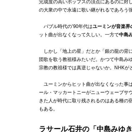
完成度の高いポップスの頂点にあるのに対
の大衆の中で永遠に歌い継がれるであろう
バブル時代の’90年代は
ユーミンが音楽界
ット曲が出なくなって久しい。一方で
中島
しかし「地上の星」だとか「銀の龍の背に
団歌を歌う教祖様みたいだ。かつて中島み
宗教の教祖様では真逆じゃないか。NHKが
ユーミンからヒット曲が出なくなった事は
ール・マッカートニーがニューウェーブサ
きた人が時代に取り残されるのはある種の
もある。
ラサール石井の「中島みゆ