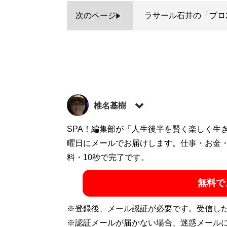
次のページ
ラサール石井の「プロ
椎名基樹
1968年生まれ。構成作家。『電気グルー
SPA！編集部が「人生後半を賢く楽しく生
いTV』、週刊SPA！にて読者投稿コーナ
曜日にメールでお届けします。仕事・お金
トロング －私にとっての電気グルーヴのオ
料・10秒で完了です。
無料で
記事一覧へ
※登録後、メール認証が必要です。受信し
※認証メールが届かない場合、迷惑メール