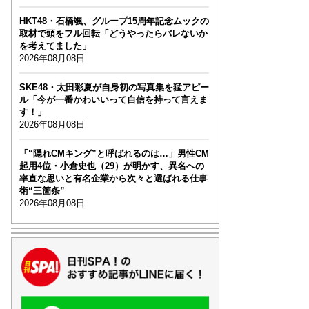
HKT48・石橋颯、グループ15周年記念ムックの
取材で頭をフル回転「どうやったらバレないか
を考えてました」
2026年08月08日
SKE48・太田彩夏が自身初の写真集を猛アピー
ル「今が一番かわいいって自信を持って言えま
す！」
2026年08月08日
「“隠れCMキング”と呼ばれるのは…」男性CM
起用4位・小倉史也（29）が明かす、異名への
率直な思いと有名企業から次々と選ばれる仕事
術“三箇条”
2026年08月08日