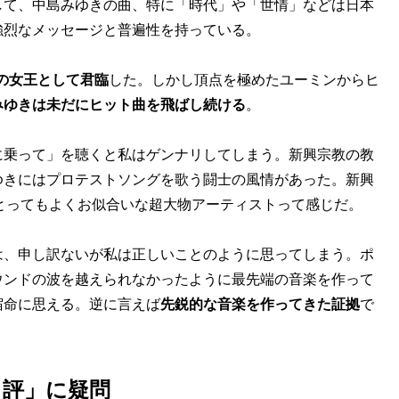
して、中島みゆきの曲、特に「時代」や「世情」などは日本
強烈なメッセージと普遍性を持っている。
の女王として君臨
した。しかし頂点を極めたユーミンからヒ
みゆきは未だにヒット曲を飛ばし続ける
。
乗って」を聴くと私はゲンナリしてしまう。新興宗教の教
ゆきにはプロテストソングを歌う闘士の風情があった。新興
とってもよくお似合いな超大物アーティストって感じだ。
、申し訳ないが私は正しいことのように思ってしまう。ポ
ウンドの波を越えられなかったように最先端の音楽を作って
宿命に思える。逆に言えば
先鋭的な音楽を作ってきた証拠
で
き評」に疑問