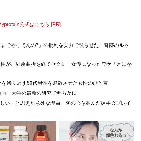
otein公式はこちら [PR]
つまでやってんの?」の批判を実力で黙らせた、奇跡のルッ
女性が、紆余曲折を経てセクシー女優になったワケ「とにか
為を繰り返す50代男性を退散させた女性のひと言
傾向」大学の最新の研究で明らかに
しい」と思えた意外な理由。客の心を掴んだ握手会プレイ