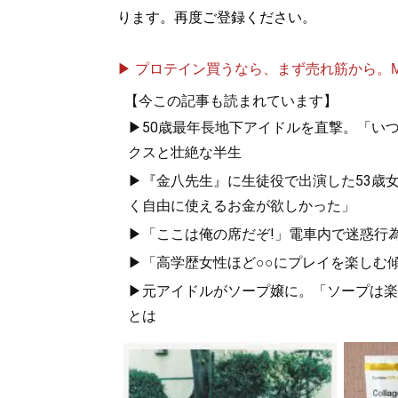
ります。再度ご登録ください。
▶ プロテイン買うなら、まず売れ筋から。Mypr
【今この記事も読まれています】
▶50歳最年長地下アイドルを直撃。「い
クスと壮絶な半生
▶『金八先生』に生徒役で出演した53歳
く自由に使えるお金が欲しかった」
▶「ここは俺の席だぞ!」電車内で迷惑行
▶「高学歴女性ほど○○にプレイを楽しむ
▶元アイドルがソープ嬢に。「ソープは楽
とは