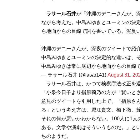
ラサール石井
が「沖縄のデニーさんが、
ながら考えた。中島みゆきとユーミンの決
ら地面からの目線で詞を書いている。泥臭
沖縄のデニーさんが、深夜のツイートで紹
中島みゆきとユーミンの決定的な違いは、
中島みゆきは常に底辺から地面からの目線
— ラサール石井 (@lasar141)
August 31, 20
ラサール石井は、かつて検察庁法改正を巡るT
「小泉今日子より指原莉乃の方が「賢いと
意見のツイートを引用した上で、「指原さ
る」という考え方は、堀江貴文、橋下徹、
それの何が悪いかわからない。100人に1
ある。文学や演劇はそういうものだ。」と
ちのようだ。