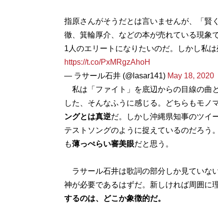
指原さんがそうだとは言いませんが、「賢
徹、箕輪厚介、などの本が売れている現象で
1人のエリートになりたいのだ。しかし私は
https://t.co/PxMRgzAhoH
— ラサール石井 (@lasar141)
May 18, 2020
私は「ファイト」を底辺からの目線の曲と
した、そんなふうに感じる。どちらもモノ
ングとは真逆
だ。しかし沖縄県知事のツイ
テストソングのように捉えているのだろう
も
薄っぺらい審美眼
だと思う。
ラサール石井は歌詞の部分しか見ていない
神が必要であるはずだ。新しければ周囲に
するのは、どこか象徴的だ。