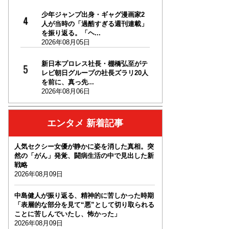
少年ジャンプ出身・ギャグ漫画家2
人が当時の「過酷すぎる週刊連載」
を振り返る。「ヘ...
2026年08月05日
新日本プロレス社長・棚橋弘至がテ
レビ朝日グループの社長ズラリ20人
を前に、真っ先...
2026年08月06日
エンタメ 新着記事
人気セクシー女優が静かに姿を消した真相。突
然の「がん」発覚、闘病生活の中で見出した新
戦略
2026年08月09日
中島健人が振り返る、精神的に苦しかった時期
「表層的な部分を見て“悪”として切り取られる
ことに苦しんでいたし、怖かった」
2026年08月09日