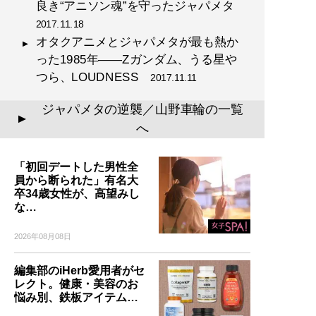
良き“アニソン魂”を守ったジャパメタ
2017.11.18
オタクアニメとジャパメタが最も熱か
った1985年――Zガンダム、うる星や
つら、LOUDNESS
2017.11.11
ジャパメタの逆襲／山野車輪の一覧
▲
へ
「初回デートした男性全
員から断られた」有名大
卒34歳女性が、高望みし
な…
2026年08月08日
編集部のiHerb愛用者がセ
レクト。健康・美容のお
悩み別、鉄板アイテム…