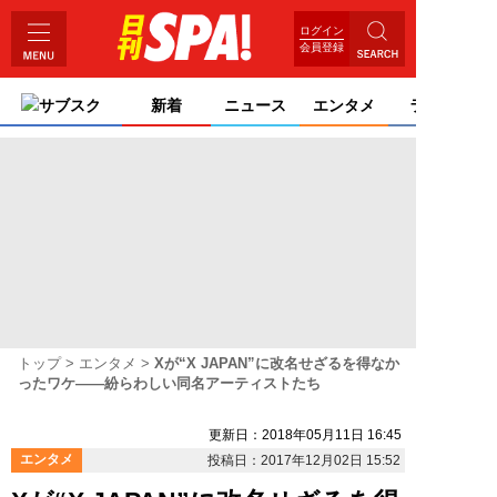
ログイン
会員登録
サブスク
新着
ニュース
エンタメ
ライフ
トップ
エンタメ
Xが“X JAPAN”に改名せざるを得なか
ったワケ――紛らわしい同名アーティストたち
更新日：2018年05月11日 16:45
エンタメ
投稿日：2017年12月02日 15:52