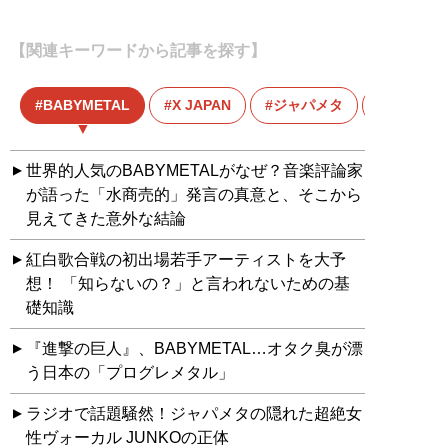
【関連キーワードから記事を探す】
BABYMETAL
X JAPAN
ジャパメタ
へヴィメ
世界的人気のBABYMETALがなぜ？音楽評論家
が語った「水商売的」発言の真意と、そこから
見えてきた意外な結論
紅白歌合戦の初出場若手アーティストを大予
想！ 「知らないの？」と言われないための基
礎知識
『進撃の巨人』、BABYMETAL…オタク臭が漂
う日本の「プログレメタル」
ラジオで話題騒然！ジャパメタの隠れた超絶女
性ヴォーカル JUNKOの正体