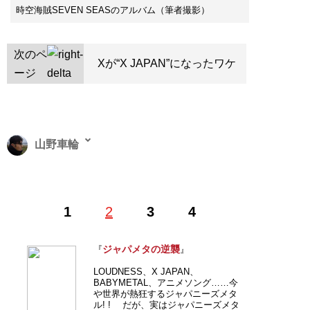
時空海賊SEVEN SEASのアルバム（筆者撮影）
次のペ
Xが“X JAPAN”になったワケ
ージ
山野車輪
（やまの・しゃりん）漫画家・ジャパメタ評論家。1971
1
2
3
4
年生まれ。『マンガ嫌韓流』（晋遊舎）シリーズが累計
100万部突破。ヘビメタマニアとしても有名。最新刊は
『ジャパメタの逆襲』
（扶桑社新書）
ジャパメタの逆襲
『
』
LOUDNESS、X JAPAN、
記事一覧へ
BABYMETAL、アニメソング……今
や世界が熱狂するジャパニーズメタ
ル! ! だが、実はジャパニーズメタ