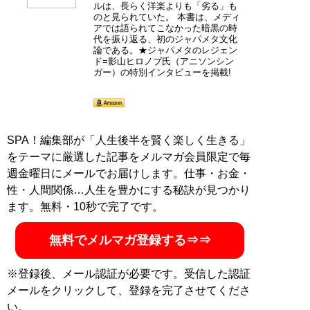
ルは、長らく洋楽よりも「劣る」も
のと見られていた。 本書は、メディ
アでは語られてこなかった暗黒の時
代を振り返る、初のジャパメタ文化
論である。★ジャパメタのレジェン
ド=影山ヒロノブ氏（アニソンシン
ガー）の特別インタビューを掲載!
SPA！編集部が「人生後半を賢く楽しく生きる」
をテーマに厳選した記事をメルマガ会員限定で毎
週金曜日にメールでお届けします。仕事・お金・
性・人間関係…人生を豊かにする秘訣が見つかり
ます。無料・10秒で完了です。
無料でメルマガ登録する⇒⇒
※登録後、メール認証が必要です。受信した認証
メールをクリックして、登録を完了させてくださ
い。