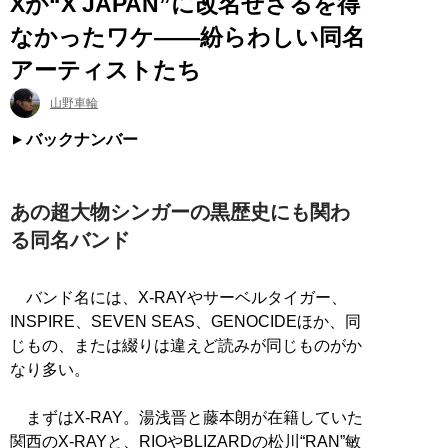
Xが“X JAPAN”に改名せざるを得
なかったワケ――紛らわしい同名
アーティストたち
山野車輪
バックナンバー
あの超大物シンガーの黒歴史にも関わ
る同名バンド
バンド名には、X-RAYやサーベルタイガー、
INSPIRE、SEVEN SEAS、GENOCIDEほか、同
じもの、または綴りは違えど読みが同じものがか
なり多い。
まずはX-RAY。湯浅晋と藤本朗が在籍していた
関西のX-RAYと、RIOやBLIZARDの松川“RAN”敏