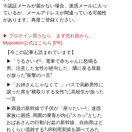
※認証メールが届かない場合、迷惑メールに入っ
ているか、メールアドレスが間違っている可能性
があります。再度ご登録ください。
▶ プロテイン買うなら、まず売れ筋から。
Myprotein公式はこちら [PR]
【今この記事も読まれています】
▶「うるさいぞ!」電車で赤ちゃんに怒鳴る
男。注意した女性が絶句した、隣に座る母親
が放った“衝撃の一言”
▶「お姉さんじゃなくて...」バスで高齢男性に
譲った席を“横取りする女性”に高校生が放った
一言
▶満員の新幹線で子供が「座りたい~!」迷惑
家族に困惑...周囲の乗客が内心“スカッ”とした
おばあさんの行動/お盆の新幹線、自由席はど
れくらい混雑する?JR利用実績を調べてみた