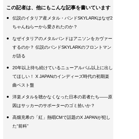
この記者は、他にもこんな記事を書いています
伝説のイタリア産メタル・バンドSKYLARKはなぜ2
ちゃんねらーから愛されたのか？
なぜイタリアのメタルバンドはアニソンをカヴァー
するのか？ 伝説のバンドSKYLARKのフロントマン
が語る
20年以上待ち続けているニューアルバム以上に出し
てほしい！ X JAPANのインディーズ時代の初期楽
曲ベスト盤
洋楽メタルを聴かなくなった日本の若者たち――原
因はサッカーのサポーターのゴミ拾いか？
高畑充希の「紅」熱唱CMで話題のX JAPANが犯し
た“前科”