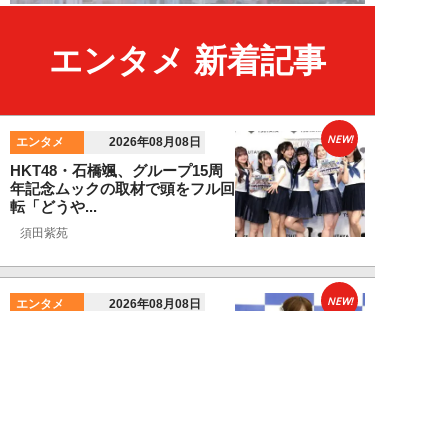
エンタメ 新着記事
NEW!
エンタメ
2026年08月08日
HKT48・石橋颯、グループ15周
年記念ムックの取材で頭をフル回
転「どうや...
須田紫苑
NEW!
エンタメ
2026年08月08日
SKE48・太田彩夏が自身初の写
真集を猛アピール「今が一番かわ
いいって自信...