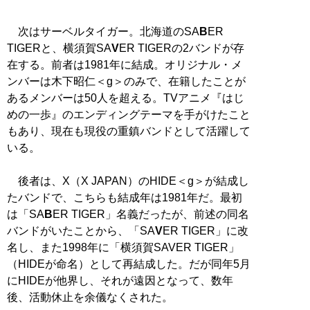
次はサーベルタイガー。北海道のSA
B
ER
TIGERと、横須賀SA
V
ER TIGERの2バンドが存
在する。前者は1981年に結成。オリジナル・メ
ンバーは木下昭仁＜g＞のみで、在籍したことが
あるメンバーは50人を超える。TVアニメ『はじ
めの一歩』のエンディングテーマを手がけたこと
もあり、現在も現役の重鎮バンドとして活躍して
いる。
後者は、X（X JAPAN）のHIDE＜g＞が結成し
たバンドで、こちらも結成年は1981年だ。最初
は「SA
B
ER TIGER」名義だったが、前述の同名
バンドがいたことから、「SA
V
ER TIGER」に改
名し、また1998年に「横須賀SAVER TIGER」
（HIDEが命名）として再結成した。だが同年5月
にHIDEが他界し、それが遠因となって、数年
後、活動休止を余儀なくされた。