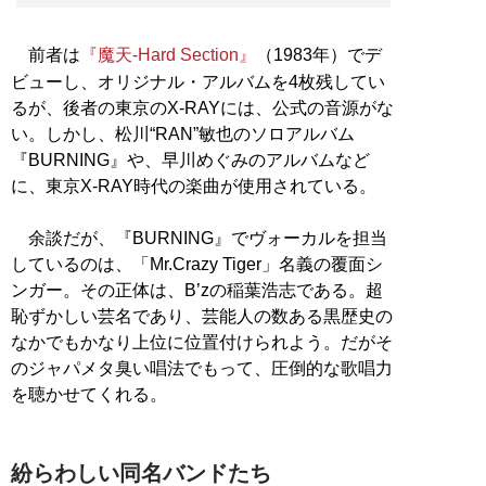
前者は
『魔天-Hard Section』
（1983年）でデ
ビューし、オリジナル・アルバムを4枚残してい
るが、後者の東京のX-RAYには、公式の音源がな
い。しかし、松川“RAN”敏也のソロアルバム
『BURNING』や、早川めぐみのアルバムなど
に、東京X-RAY時代の楽曲が使用されている。
余談だが、『BURNING』でヴォーカルを担当
しているのは、「Mr.Crazy Tiger」名義の覆面シ
ンガー。その正体は、B’zの稲葉浩志である。超
恥ずかしい芸名であり、芸能人の数ある黒歴史の
なかでもかなり上位に位置付けられよう。だがそ
のジャパメタ臭い唱法でもって、圧倒的な歌唱力
を聴かせてくれる。
紛らわしい同名バンドたち