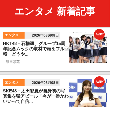
エンタメ 新着記事
NEW!
エンタメ
2026年08月08日
HKT48・石橋颯、グループ15周
年記念ムックの取材で頭をフル回
転「どうや...
須田紫苑
NEW!
エンタメ
2026年08月08日
SKE48・太田彩夏が自身初の写
真集を猛アピール「今が一番かわ
いいって自信...
NEW!
エンタメ
2026年08月08日