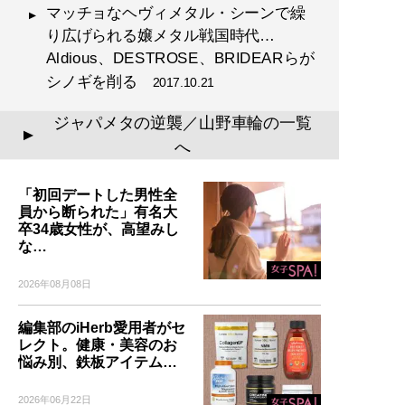
マッチョなヘヴィメタル・シーンで繰
り広げられる嬢メタル戦国時代…
Aldious、DESTROSE、BRIDEARらが
シノギを削る
2017.10.21
ジャパメタの逆襲／山野車輪の一覧
▲
へ
「初回デートした男性全
員から断られた」有名大
卒34歳女性が、高望みし
な…
2026年08月08日
編集部のiHerb愛用者がセ
レクト。健康・美容のお
悩み別、鉄板アイテム…
2026年06月22日