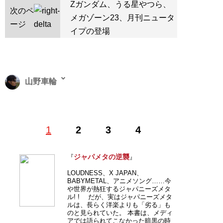
Zガンダム、うる星やつら、
次のペ
メガゾーン23、月刊ニュータ
ージ
イプの登場
山野車輪
（やまの・しゃりん）漫画家・ジャパメタ評論家。1971
1
2
3
4
年生まれ。『マンガ嫌韓流』（晋遊舎）シリーズが累計
100万部突破。ヘビメタマニアとしても有名。最新刊は
『ジャパメタの逆襲』
（扶桑社新書）
ジャパメタの逆襲
『
』
LOUDNESS、X JAPAN、
記事一覧へ
BABYMETAL、アニメソング……今
や世界が熱狂するジャパニーズメタ
ル! ! だが、実はジャパニーズメタ
ルは、長らく洋楽よりも「劣る」も
のと見られていた。 本書は、メディ
アでは語られてこなかった暗黒の時