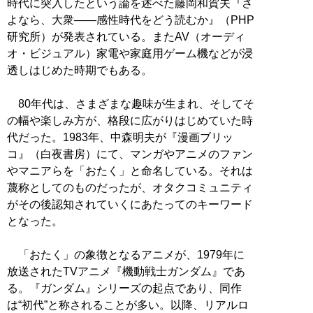
時代に突入したという論を述べた藤岡和賀夫『さ
よなら、大衆――感性時代をどう読むか』（PHP
研究所）が発表されている。またAV（オーディ
オ・ビジュアル）家電や家庭用ゲーム機などが浸
透しはじめた時期でもある。
80年代は、さまざまな趣味が生まれ、そしてそ
の幅や楽しみ方が、格段に広がりはじめていた時
代だった。1983年、中森明夫が『漫画ブリッ
コ』（白夜書房）にて、マンガやアニメのファン
やマニアらを「おたく」と命名している。それは
蔑称としてのものだったが、オタクコミュニティ
がその後認知されていくにあたってのキーワード
となった。
「おたく」の象徴となるアニメが、1979年に
放送されたTVアニメ『機動戦士ガンダム』であ
る。『ガンダム』シリーズの起点であり、同作
は“初代”と称されることが多い。以降、リアルロ