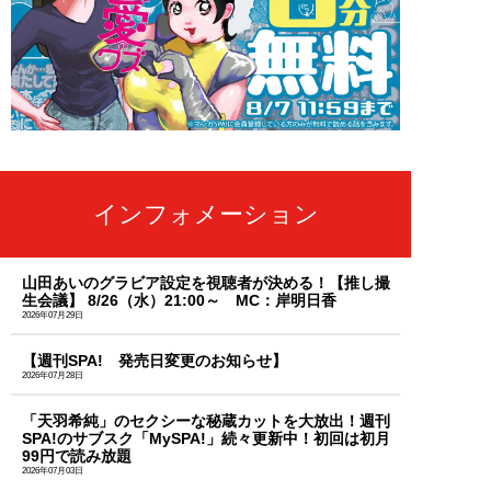
インフォメーション
山田あいのグラビア設定を視聴者が決める！【推し撮
生会議】 8/26（水）21:00～ MC：岸明日香
2026年07月29日
【週刊SPA! 発売日変更のお知らせ】
2026年07月28日
「天羽希純」のセクシーな秘蔵カットを大放出！週刊
SPA!のサブスク「MySPA!」続々更新中！初回は初月
99円で読み放題
2026年07月03日