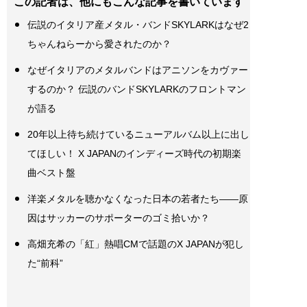
この記者は、他にもこんな記事を書いています
伝説のイタリア産メタル・バンドSKYLARKはなぜ2
ちゃんねらーから愛されたのか？
なぜイタリアのメタルバンドはアニソンをカヴァー
するのか？ 伝説のバンドSKYLARKのフロントマン
が語る
20年以上待ち続けているニューアルバム以上に出し
てほしい！ X JAPANのインディーズ時代の初期楽
曲ベスト盤
洋楽メタルを聴かなくなった日本の若者たち――原
因はサッカーのサポーターのゴミ拾いか？
高畑充希の「紅」熱唱CMで話題のX JAPANが犯し
た“前科”