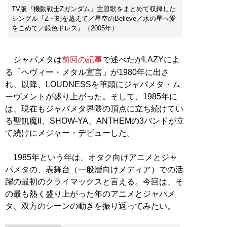
TV版『機動戦士Zガンダム』主題歌をまとめて収録した
シングル『Z・刻を越えて／星空のBelieve／水の星へ愛
をこめて／銀色ドレス』（2005年）
ジャパメタは
前回の記事
で述べたがLAZYによ
る「ヘヴィー・メタル宣言」が1980年に出さ
れ、以降、LOUDNESSを筆頭にジャパメタ・ム
ーヴメントが盛り上がった。そして、1985年に
は、現在もジャパメタ界隈の頂点に立ち続けてい
る聖飢魔II、SHOW-YA、ANTHEMの3バンドが立
て続けにメジャー・デビューした。
1985年という年は、オタク向けアニメとジャ
パメタの、表舞台（一般層向けメディア）での活
躍の最初のクライマックスと言える。今回は、そ
の最も熱く盛り上がった年のアニメとジャパメ
タ、双方のシーンの動きを振り返ってみたい。