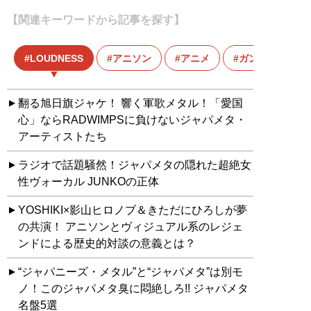
【関連キーワードから記事を探す】
LOUDNESS
アニソン
アニメ
ガンダム
翻る旭日旗ジャケ！ 響く軍歌メタル！「愛国
心」ならRADWIMPSに負けないジャパメタ・
アーティストたち
ラジオで話題騒然！ジャパメタの隠れた超絶女
性ヴォーカル JUNKOの正体
YOSHIKI×影山ヒロノブ＆きただにひろしが夢
の共演！ アニソンとヴィジュアル系のレジェ
ンドによる歴史的対談の意義とは？
“ジャパニーズ・メタル”と“ジャパメタ”は別モ
ノ！このジャパメタ臭に悶絶しろ!! ジャパメタ
名盤5選