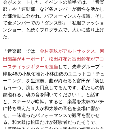
会がスタートした。イベントの前半では、「音楽
部」や「運動部」など各メンバーが個性を活かし
た部活動に分かれ、パフォーマンスを披露。そし
て全メンバーでの「ダンス部」「私服ファッショ
ンショー」と続くプログラムで、大いに盛り上げ
た。
「音楽部」では、
金村美玖がアルトサックス、河
田陽菜がキーボード、松田好花と富田鈴花がアコ
ースティックギターを担当
して、先輩グループ・
欅坂46の小泉佑唯と小林由依のユニット曲「チュ
ーニング」を生演奏。曲が終わると富田が「実は
もう一つ、演目を用意してるんです。私たちの情
熱溢れる、魂の音を聞いてください！」と話す
と、ステージが暗転。すると、楽器を太鼓のバチ
に持ち替えた４人が和太鼓の音色を会場に響か
せ、一味違ったパフォーマンスで観客を驚かせ
る。和太鼓は松田だけが経験者だったそうで、