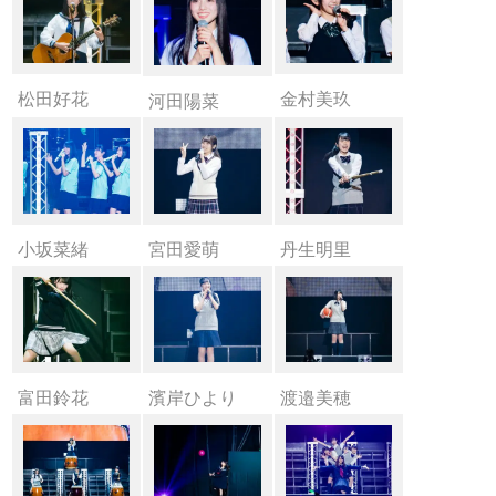
松田好花
金村美玖
河田陽菜
小坂菜緒
宮田愛萌
丹生明里
富田鈴花
濱岸ひより
渡邉美穂