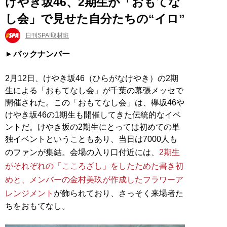
けやき坂46、2期生が「おもてな
し会」で見せた自分たちの“イロ”
日刊SPA!取材班
バックナンバー
2月12日、けやき坂46（ひらがなけやき）の2期
生による「おもてなし会」が千葉の幕張メッセで
開催された。この「おもてなし会」は、欅坂46や
けやき坂46の1期生も開催してきた伝統的なイベ
ントだ。けやき坂の2期生にとっては初めての単
独イベントということもあり、当日は7000人も
のファンが集結。会場の入り口付近には、
2期生
がそれぞれの「こころざし」をしたためた書き初
めと、メンバーの金村美玖が作成したフラワーア
レンジメント
が飾られており、さっそく来場者た
ちをおもてなし。