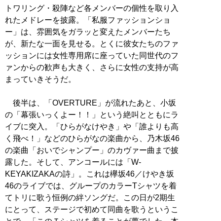
トワリング・殺陣など各メンバーの個性を取り入
れたメドレーを披露。「私服ファッションショ
ー」は、雰囲気をガラッと変えたメンバーたち
が、新たな一面を見せる。とくに彼女たちのファ
ッションには女性専用席に座っていた同世代のフ
ァンからの歓声も大きく、さらに女性の支持が高
まっていきそうだ。
後半は、「OVERTURE」が流れたあと、小坂
の「幕張いっくよー！！」という絶叫とともにラ
イブに突入。「ひらがなけやき」や「誰よりも高
く飛べ！」などのひらがなの楽曲から、乃木坂46
の楽曲「おいでシャンプー」のカヴァー曲まで披
露した。そして、アンコールには「W-
KEYAKIZAKAの詩」。これは欅坂46／けやき坂
46のライブでは、グループのカラーTシャツを着
てトリに歌う恒例の絆ソングだ。この日が2期生
にとって、ステージで初めて同曲を歌うというこ