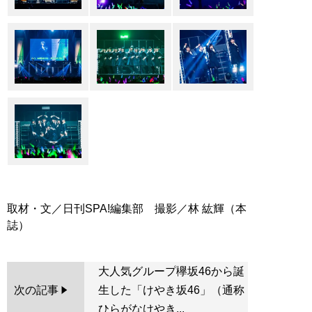
取材・文／日刊SPA!編集部 撮影／林 紘輝（本
大人気グループ欅坂46から誕
次の記事
生した「けやき坂46」（通称
ひらがなけやき...