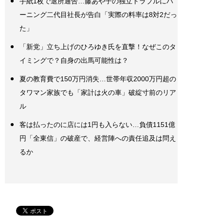
手紙1枚で退所通告…藤あや子の独立トラブルにバ
ーニング二代目社長が告白「実際の料率は8対2だっ
た」
「新党」立ち上げのひろゆき氏を直撃！なぜこのタ
イミングで？自身の出馬可能性は？
夏の教育費で150万円消失…世帯年収2000万円超の
タワマン家族でも「家計は火の車」破綻寸前のリア
ル
客は払ったのに店には1円も入らない…負債1151億
円「全東信」の破産で、経営陣への責任追及は問え
るか