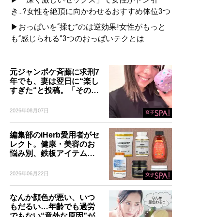
き...?女性を絶頂に向かわせるおすすめ体位3つ
▶おっぱいを“揉む”のは逆効果!女性がもっと
も“感じられる”3つのおっぱいテクとは
元ジャンポケ斉藤に求刑7
年でも、妻は翌日に“楽し
すぎた“と投稿。「その…
2026年08月07日
編集部のiHerb愛用者がセ
レクト。健康・美容のお
悩み別、鉄板アイテム…
2026年06月22日
なんか顔色が悪い、いつ
もだるい…年齢でも過労
でもない“意外な原因”が