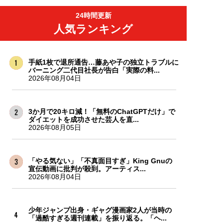
24時間更新
人気ランキング
手紙1枚で退所通告…藤あや子の独立トラブルに
バーニング二代目社長が告白「実際の料...
2026年08月04日
3か月で20キロ減！「無料のChatGPTだけ」で
ダイエットを成功させた芸人を直...
2026年08月05日
「やる気ない」「不真面目すぎ」King Gnuの
宣伝動画に批判が殺到。アーティス...
2026年08月04日
少年ジャンプ出身・ギャグ漫画家2人が当時の
「過酷すぎる週刊連載」を振り返る。「ヘ...