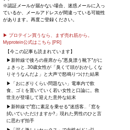
※認証メールが届かない場合、迷惑メールに入っ
ているか、メールアドレスが間違っている可能性
があります。再度ご登録ください。
▶ プロテイン買うなら、まず売れ筋から。
Myprotein公式はこちら [PR]
【今この記事も読まれています】
▶新幹線で後ろの座席から“悪臭漂う靴下”がに
ょきっと...30歳女性が「臭くて頭がおかしくな
りそうなんだよ」と大声で怒鳴りつけた結果
▶「おにぎりくらい問題ない」電車内で飲
食、ゴミを置いていく若い女性と口論に。救
世主が登場して迎えた意外な結末
▶新幹線で“窓に素足を乗せる”迷惑客...「窓を
拭いていただけますか?」現れた男性のひと言
に思わず拍手
▶「深く激しいセックス」で女性がドン引