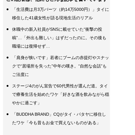
「生活費は月3万バーツ（約14万5000円）」タイに
移住した41歳女性が語る現地生活のリアル
休職中の新入社員がSNSに載せていた“衝撃の投
稿”…「外出も難しい」はずだったのに。その後も
職場には復帰せず…
「肩身が狭いです」若者にブームの赤提灯やスナッ
クで“居場所を失った”中年の嘆き。“自然な会話”も
ご法度に
ステージ4のがん宣告で60代男性が選んだ道。タイ
で療養生活を始めたワケ「好きな酒を飲みながら穏
やかに過ごす」
「BUDDHA BRAND」CQがタイ・パタヤに移住し
たワケ「今も昔もお金で買えないものがある」