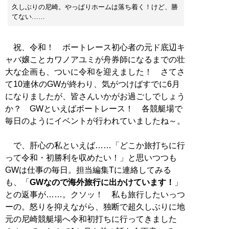
久しぶりの尼崎。やっぱりホームは落ち着く！けど、勝
てない……
祝、令和！ ボートレース初心者の元ド底辺キ
ャバ嬢ことカワノアユミが舟券師になるまでの壮
大な企画も、ついに令和を迎えました！ さてさ
て10連休のGWが終わり、気がつけばすでに6月
になりましたが、皆さんいかがお過ごしでしょう
か？ GWといえばボートレース！ 各競艇場で
毎日のようにイベントが行われていましたね～。
で、肝心の私といえば……「どこか旅打ちに行
って令和・初勝利を収めたい！」と思いつつも
GWは仕事の毎日。担当編集Tに連絡してみる
も、「
GWなので海外旅行に出かけています！
」
との返事が……。クソッ！ 私も旅行したいっつ
ーの。怒りを抑えながら、独断で超久しぶりに地
元の尼崎競艇場へ令和初打ちに行ってきました