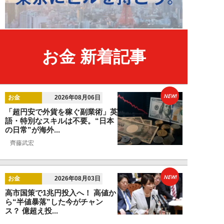
お金 新着記事
NEW!
お金
2026年08月06日
「超円安で外貨を稼ぐ副業術」英
語・特別なスキルは不要。“日本
の日常”が海外...
齊藤武宏
NEW!
お金
2026年08月03日
高市国策で1兆円投入へ！ 高値か
ら“半値暴落”した今がチャン
ス？ 億超え投...
結喜たろう