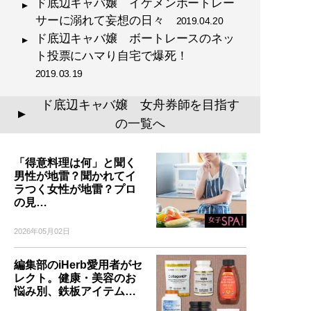
ド底辺キャバ嬢 イケメンボートレー
サーに溺れて妄想の日々
2019.04.20
ド底辺キャバ嬢 ボートレースのネッ
ト投票にハマり自宅で爆死！
2019.03.19
ド底辺キャバ嬢 女舟券師を目指す
▲
の一覧へ
「得意料理は何」と聞く
男性が地雷？聞かれてイ
ラつく女性が地雷？プロ
の見…
2026年05月02日
編集部のiHerb愛用者がセ
レクト。健康・美容のお
悩み別、鉄板アイテム…