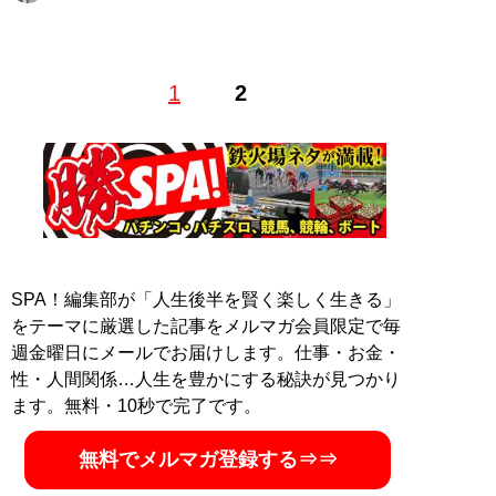
東京都出身。20代を歌舞伎町で過ごす、元キャバ嬢ライ
1
2
ター。現在はタイと日本を往復し、夜の街やタイに住む
人を取材する海外短期滞在ライターとしても活動中。ア
ジアの日本人キャバクラに潜入就職した著書『
底辺キャ
バ嬢、アジアでナンバー1になる
』（イーストプレス）
が発売中。X（旧Twitter）：
＠ayumikawano
記事一覧へ
SPA！編集部が「人生後半を賢く楽しく生きる」
をテーマに厳選した記事をメルマガ会員限定で毎
週金曜日にメールでお届けします。仕事・お金・
性・人間関係…人生を豊かにする秘訣が見つかり
ます。無料・10秒で完了です。
無料でメルマガ登録する⇒⇒