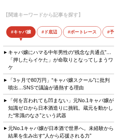
【関連キーワードから記事を探す】
キャバ嬢
ド底辺
ボートレース
予想
キャバ嬢にハマる中年男性の“残念な共通点”…
「押したらイケた」が命取りとなってしまうワ
ケ
「3ヶ月で80万円」“キャバ嬢スクール”に批判
噴出…SNSで議論が過熱する理由
「何を言われても凹まない」元No.1キャバ嬢が
知識ゼロから日本酒造りに挑戦。蔵元を動かし
た“常識のなさ”という武器
元No.1キャバ嬢が日本酒で世界へ。未経験から
結果を生み出す“人から応援される力”