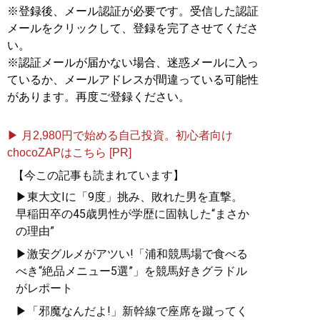
※登録後、メール認証が必要です。受信した認証
メールをクリックして、登録を完了させてくださ
い。
※認証メールが届かない場合、迷惑メールに入っ
ているか、メールアドレスが間違っている可能性
があります。再度ご登録ください。
▶ 月2,980円で始める自己投資。初心者向け
chocoZAPはこちら [PR]
【今この記事も読まれています】
▶東大文Iに「9度」挑み、敗れた男を直撃。
早稲田卒の45歳男性が学歴に固執した“まさか
の理由”
▶激安グルメがアツい!「浦和競馬場で食べる
べき“絶品メニュー5選”」を競馬好きグラドル
がレポート
▶「邪魔なんだよ!」新幹線で座席を蹴ってく