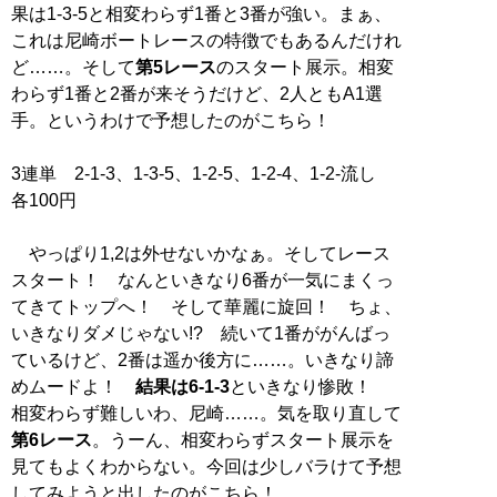
果は1-3-5と相変わらず1番と3番が強い。まぁ、
これは尼崎ボートレースの特徴でもあるんだけれ
ど……。そして
第5レース
のスタート展示。相変
わらず1番と2番が来そうだけど、2人ともA1選
手。というわけで予想したのがこちら！
3連単 2-1-3、1-3-5、1-2-5、1-2-4、1-2-流し
各100円
やっぱり1,2は外せないかなぁ。そしてレース
スタート！ なんといきなり6番が一気にまくっ
てきてトップへ！ そして華麗に旋回！ ちょ、
いきなりダメじゃない!? 続いて1番ががんばっ
ているけど、2番は遥か後方に……。いきなり諦
めムードよ！
結果は6-1-3
といきなり惨敗！
相変わらず難しいわ、尼崎……。気を取り直して
第6レース
。うーん、相変わらずスタート展示を
見てもよくわからない。今回は少しバラけて予想
してみようと出したのがこちら！