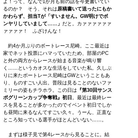
よ！って、なんで1か月も前の話を今更書いてい
るのか？ そう、それは
原稿書いて送ったにもか
かわらず、担当Tが「すいません。GW明けでボ
ンヤリしていまして……」
だと。カァァァァァァ
ァァァァ！ ふざけんな！
約4か月ぶりのボートレース尼崎。ここ最近は
家でネット投票にハマっていたため、部屋のPC
と外の両方からレースが始まる音楽が鳴り響
く……というカオスな生活をしていた私。久しぶ
りに来たボートレース尼崎はGWということもあ
り、ものすごい人出。普段は見ることのないファ
ミリーの姿もチラホラ。この日は
『第30回サンス
ポグリーンカップ争奪戦』初日
。最近は最終レー
スを見ることが多かったのでイベント初日でしか
も昼間に来るなんてすごい久々。うーん、正直な
ところ知っている選手がほとんどいない……。
まずは様子見で第4レースから見ることに。結