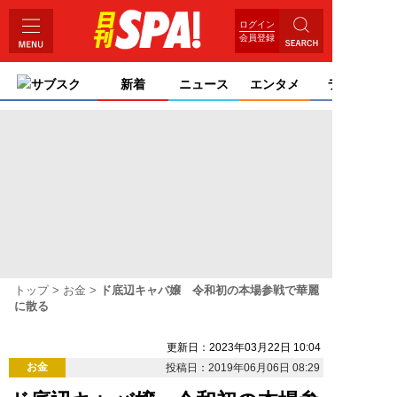
ログイン
会員登録
サブスク
新着
ニュース
エンタメ
ライフ
トップ
お金
ド底辺キャバ嬢 令和初の本場参戦で華麗
に散る
更新日：2023年03月22日 10:04
お金
投稿日：2019年06月06日 08:29