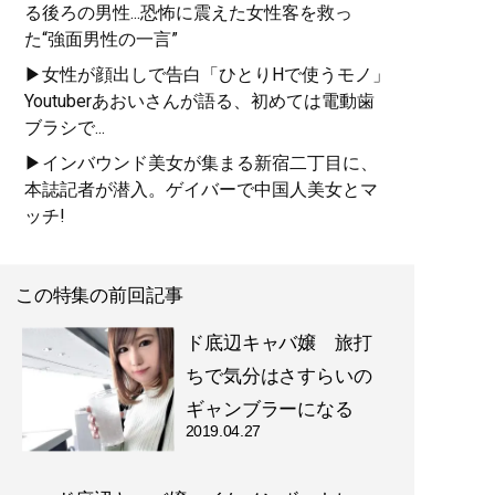
る後ろの男性...恐怖に震えた女性客を救っ
た“強面男性の一言”
▶女性が顔出しで告白「ひとりHで使うモノ」
Youtuberあおいさんが語る、初めては電動歯
ブラシで...
▶インバウンド美女が集まる新宿二丁目に、
本誌記者が潜入。ゲイバーで中国人美女とマ
ッチ!
この特集の前回記事
ド底辺キャバ嬢 旅打
ちで気分はさすらいの
ギャンブラーになる
2019.04.27