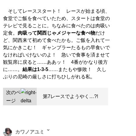
そしてレーススタート！ レースが始まる頃、
食堂でご飯を食べていたため、スタートは食堂の
テレビで見ることに。ちなみに食べたのは肉吸い
定食。
肉吸って関西じゃメジャーな食べ物
だけ
ど、関西来て初めて食べたかも。ご飯を入れて一
気にかきこむ！ ギャンブラーたるもの早食いで
なければいけないのよ！ 急いで食事を済ませて
観覧席に戻ると……ああッ！ 4番がかなり後方
に……。
結果は1-3-5
……またもや惨敗！ 久し
ぶりの尼崎の厳しさに打ちひしがれる私。
次のペ
第7レースでようやく…?!
ージ
カワノアユミ