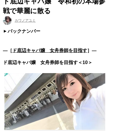
ド底辺キャバ嬢 令和初の本場参
戦で華麗に散る
カワノアユミ
バックナンバー
―［
ド底辺キャバ嬢 女舟券師を目指す
］―
ド底辺キャバ嬢 女舟券師を目指す＜10＞