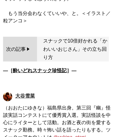
もう当分会わなくていいや、と。＜イラスト／
スナックで10倍好かれる「か
次の記事
わいいおじさん」その立ち回
り方
―［
酔いどれスナック珍怪記
］―
大谷雪菜
（おおたにゆきな）福島県出身。第三回『幽』怪
談実話コンテストにて優秀賞入選。実話怪談を中
心にライターとして活動。お酒と夜の街を愛する
スナック勤務。時々怖い話を語ったりもする。ツ