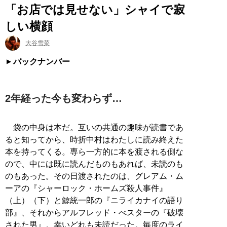
「お店では見せない」シャイで寂
しい横顔
大谷雪菜
バックナンバー
2年経った今も変わらず…
袋の中身は本だ。互いの共通の趣味が読書であ
ると知ってから、時折中村はわたしに読み終えた
本を持ってくる。専ら一方的に本を渡される側な
ので、中には既に読んだものもあれば、未読のも
のもあった。その日渡されたのは、グレアム・ム
ーアの『シャーロック・ホームズ殺人事件』
（上）（下）と鯨統一郎の『ニライカナイの語り
部』、それからアルフレッド・べスターの『破壊
された男』。幸いどれも未読だった。毎度のライ