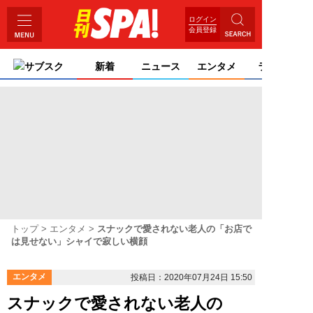
ログイン
会員登録
サブスク
新着
ニュース
エンタメ
ライフ
トップ
エンタメ
スナックで愛されない老人の「お店で
は見せない」シャイで寂しい横顔
エンタメ
投稿日：2020年07月24日 15:50
スナックで愛されない老人の