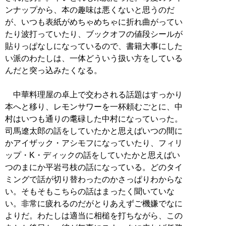
ンナップから、本の趣味は悪くないと思うのだ
が、いつも表紙がめちゃめちゃに折れ曲がってい
たり波打っていたり、ブックオフの値段シールが
貼りっぱなしになっているので、書籍大事にした
い派のわたしは、一体どういう扱い方をしている
んだと突っ込みたくなる。
中華料理屋の卓上で交わされる話題はすっかり
本へと移り、レモンサワーを一杯頼むごとに、中
村はいつも通りの耄碌した中村になっていった。
司馬遼太郎の話をしていたかと思えばいつの間に
かアイザック・アシモフになっていたり、フィリ
ップ・K・ディックの話をしていたかと思えばい
つのまにか平岩弓枝の話になっている。どのタイ
ミングで話が切り替わったのかさっぱりわからな
い。そもそもこちらの話はまったく聞いていな
い。非常に疲れるのだがとりあえずご機嫌でなに
よりだ。わたしは適当に相槌を打ちながら、この