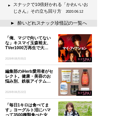
スナックで10倍好かれる「かわいいお
じさん」その立ち回り方
2020.06.12
酔いどれスナック珍怪記の一覧へ
▲
「俺、マジで向いてない
な」キスマイ玉森裕太、
TVer1000万再生で大…
2026年08月05日
編集部のiHerb愛用者がセ
レクト。健康・美容のお
悩み別、鉄板アイテム…
2026年06月22日
「毎日1キロは食べてま
す」ヨーグルト沼にハマ
って3500種類食べた女