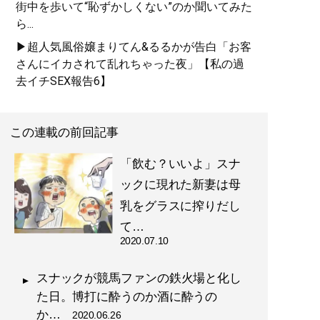
街中を歩いて“恥ずかしくない”のか聞いてみた
ら...
▶超人気風俗嬢まりてん&るるかが告白「お客
さんにイカされて乱れちゃった夜」【私の過
去イチSEX報告6】
この連載の前回記事
「飲む？いいよ」スナ
ックに現れた新妻は母
乳をグラスに搾りだし
て…
2020.07.10
スナックが競馬ファンの鉄火場と化し
た日。博打に酔うのか酒に酔うの
か…
2020.06.26