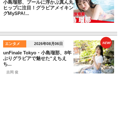
小島瑠那、プールに浮かぶ真ん丸
ヒップに注目！グラビアメイキン
グMySPA!...
NEW!
エンタメ
2026年08月06日
unFinale Tokyo・小島瑠那、8年
ぶりグラビアで魅せた“えちえ
ち...
吉岡 俊
NEW!
エンタメ
2026年08月05日
東雲うみ、グラビアメイキング
MySPA!限定ムービー公開！【見
れば元気にな...