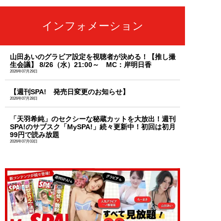
インフォメーション
山田あいのグラビア設定を視聴者が決める！【推し撮
生会議】 8/26（水）21:00～ MC：岸明日香
2026年07月29日
【週刊SPA! 発売日変更のお知らせ】
2026年07月28日
「天羽希純」のセクシーな秘蔵カットを大放出！週刊
SPA!のサブスク「MySPA!」続々更新中！初回は初月
99円で読み放題
2026年07月03日