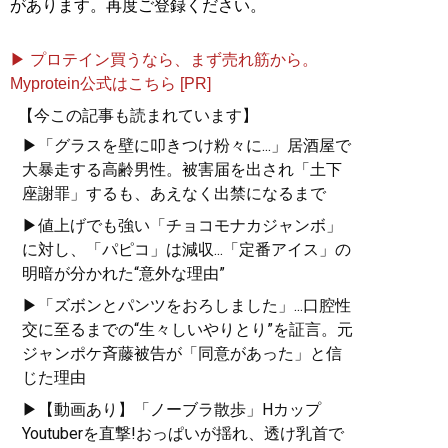
があります。再度ご登録ください。
▶ プロテイン買うなら、まず売れ筋から。
Myprotein公式はこちら [PR]
【今この記事も読まれています】
▶「グラスを壁に叩きつけ粉々に...」居酒屋で
大暴走する高齢男性。被害届を出され「土下
座謝罪」するも、あえなく出禁になるまで
▶値上げでも強い「チョコモナカジャンボ」
に対し、「パピコ」は減収...「定番アイス」の
明暗が分かれた“意外な理由”
▶「ズボンとパンツをおろしました」...口腔性
交に至るまでの“生々しいやりとり”を証言。元
ジャンポケ斉藤被告が「同意があった」と信
じた理由
▶【動画あり】「ノーブラ散歩」Hカップ
Youtuberを直撃!おっぱいが揺れ、透け乳首で