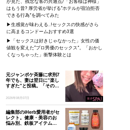
が見た、残念な客の共通点/「お客様は神様」
はもう昔? 厚労省が挙げる“ホテルが宿泊拒否
できる行為”を調べてみた
▶生感覚が味わえる...!セックスの快感がさら
に高まるコンドームおすすめ3選
▶「セックスは好きじゃなかった」女性の価
値観を変えた“プロ男優のセックス”。「おかし
くなっちゃった」衝撃体験とは
元ジャンポケ斉藤に求刑7
年でも、妻は翌日に“楽し
すぎた“と投稿。「その…
2026年08月07日
編集部のiHerb愛用者がセ
レクト。健康・美容のお
悩み別、鉄板アイテム…