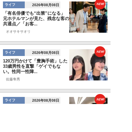
NEW!
ライフ
2026年08月08日
「有名俳優でも“出禁”になる」
元ホテルマンが見た、残念な客の
共通点／「お客...
オオサキサオリ
NEW!
ライフ
2026年08月08日
120万円かけて「豊胸手術」した
33歳男性を直撃「ゲイでもな
い。性同一性障...
佐藤隼秀
NEW!
ライフ
2026年08月08日
満員の新幹線で子供が「座りたい
～！」迷惑家族に困惑…周囲の乗
客が内心“スカ...
日刊SPA!取材班