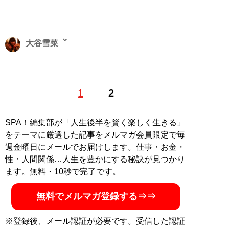
大谷雪菜
（おおたにゆきな）福島県出身。第三回『幽』怪談実話
1
2
コンテストにて優秀賞入選。実話怪談を中心にライター
として活動。お酒と夜の街を愛するスナック勤務。時々
怖い話を語ったりもする。ツイッターアカウントは
＠
SPA！編集部が「人生後半を賢く楽しく生きる」
yukina_otani
をテーマに厳選した記事をメルマガ会員限定で毎
週金曜日にメールでお届けします。仕事・お金・
記事一覧へ
性・人間関係…人生を豊かにする秘訣が見つかり
ます。無料・10秒で完了です。
無料でメルマガ登録する⇒⇒
※登録後、メール認証が必要です。受信した認証