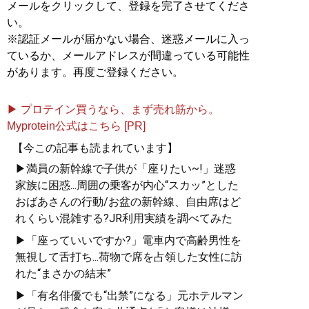
メールをクリックして、登録を完了させてくださ
い。
※認証メールが届かない場合、迷惑メールに入っ
ているか、メールアドレスが間違っている可能性
があります。再度ご登録ください。
▶ プロテイン買うなら、まず売れ筋から。
Myprotein公式はこちら [PR]
【今この記事も読まれています】
▶満員の新幹線で子供が「座りたい~!」迷惑
家族に困惑...周囲の乗客が内心“スカッ”とした
おばあさんの行動/お盆の新幹線、自由席はど
れくらい混雑する?JR利用実績を調べてみた
▶「座っていいですか?」電車内で高齢男性を
無視して舌打ち...荷物で席を占領した女性に訪
れた“まさかの結末”
▶「有名俳優でも“出禁”になる」元ホテルマン