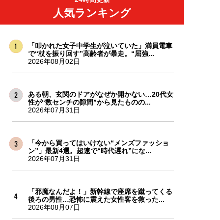
人気ランキング
「叩かれた女子中学生が泣いていた」満員電車
で“杖を振り回す”高齢者が暴走。“屈強...
2026年08月02日
ある朝、玄関のドアがなぜか開かない…20代女
性が“数センチの隙間”から見たものの...
2026年07月31日
「今から買ってはいけない“メンズファッショ
ン”」最新4選。超速で“時代遅れ”にな...
2026年07月31日
「邪魔なんだよ！」新幹線で座席を蹴ってくる
後ろの男性…恐怖に震えた女性客を救った...
2026年08月07日