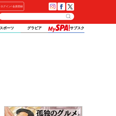
ログイン
会員登録
スポーツ
グラビア
サブスク