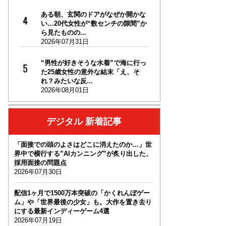
ある朝、玄関のドアがなぜか開かな
い…20代女性が“数センチの隙間”か
ら見たものの...
2026年07月31日
“男性が好きそうな水着”で海に行っ
た25歳女性の意外な結末「え、そ
れ？みたいな反...
2026年08月01日
デジタル 新着記事
「面接での頭のよさはどこに消えたのか…」世
界中で横行する”AIカンニング”が炙り出した、
採用面接の問題点
2026年07月30日
配信1ヶ月で1500万本突破の「かくれんぼゲー
ム」や「世界最後の少女」も。大作を置き去り
にする最新インディーゲーム4選
2026年07月19日