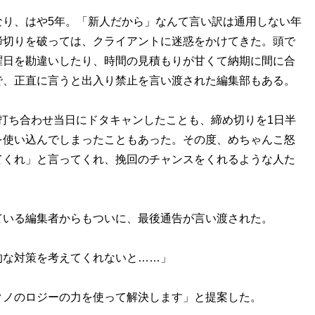
り、はや5年。「新人だから」なんて言い訳は通用しない年
締切りを破っては、クライアントに迷惑をかけてきた。頭で
曜日を勘違いしたり、時間の見積もりが甘くて納期に間に合
で、正直に言うと出入り禁止を言い渡された編集部もある。
。打ち合わせ当日にドタキャンしたことも、締め切りを1日半
を使い込んでしまったこともあった。その度、めちゃんこ怒
てくれ」と言ってくれ、挽回のチャンスをくれるような人た
いる編集者からもついに、最後通告が言い渡された。
的な対策を考えてくれないと……」
ノのロジーの力を使って解決します」と提案した。