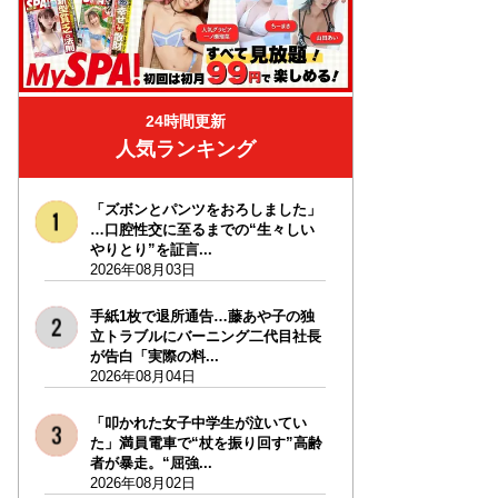
24時間更新
人気ランキング
「ズボンとパンツをおろしました」
…口腔性交に至るまでの“生々しい
やりとり”を証言...
2026年08月03日
手紙1枚で退所通告…藤あや子の独
立トラブルにバーニング二代目社長
が告白「実際の料...
2026年08月04日
「叩かれた女子中学生が泣いてい
た」満員電車で“杖を振り回す”高齢
者が暴走。“屈強...
2026年08月02日