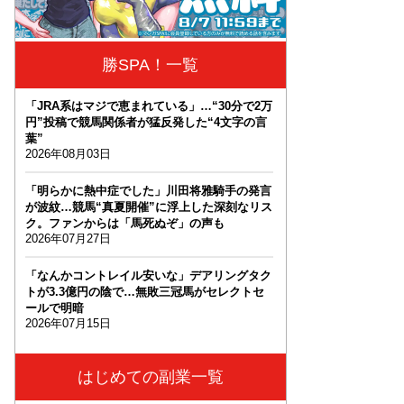
勝SPA！一覧
「JRA系はマジで恵まれている」…“30分で2万
円”投稿で競馬関係者が猛反発した“4文字の言
葉”
2026年08月03日
「明らかに熱中症でした」川田将雅騎手の発言
が波紋…競馬“真夏開催”に浮上した深刻なリス
ク。ファンからは「馬死ぬぞ」の声も
2026年07月27日
「なんかコントレイル安いな」デアリングタク
トが3.3億円の陰で…無敗三冠馬がセレクトセ
ールで明暗
2026年07月15日
はじめての副業一覧