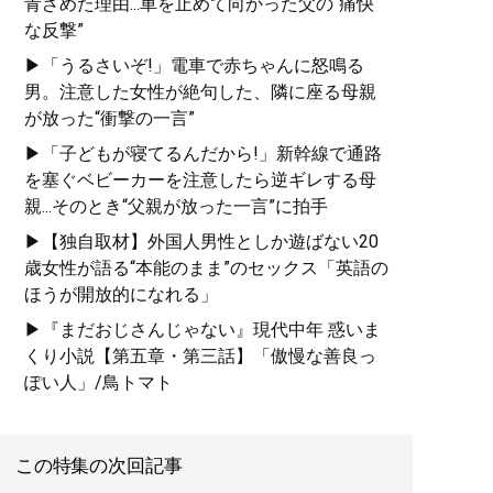
青ざめた理由...車を止めて向かった父の“痛快
な反撃”
▶「うるさいぞ!」電車で赤ちゃんに怒鳴る
男。注意した女性が絶句した、隣に座る母親
が放った“衝撃の一言”
▶「子どもが寝てるんだから!」新幹線で通路
を塞ぐベビーカーを注意したら逆ギレする母
親...そのとき“父親が放った一言”に拍手
▶【独自取材】外国人男性としか遊ばない20
歳女性が語る“本能のまま”のセックス「英語の
ほうが開放的になれる」
▶『まだおじさんじゃない』現代中年 惑いま
くり小説【第五章・第三話】「傲慢な善良っ
ぽい人」/鳥トマト
この特集の次回記事