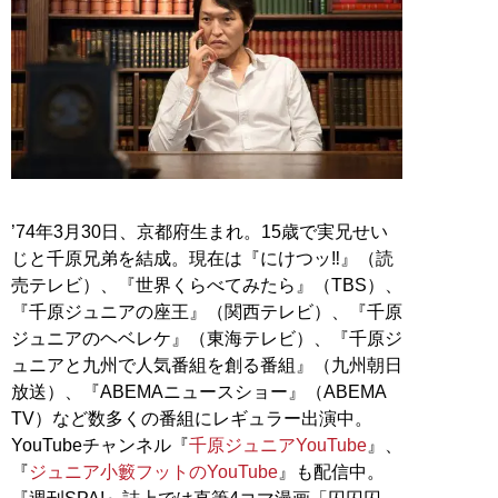
’74年3月30日、京都府生まれ。15歳で実兄せい
じと千原兄弟を結成。現在は『にけつッ‼』（読
売テレビ）、『世界くらべてみたら』（TBS）、
『千原ジュニアの座王』（関西テレビ）、『千原
ジュニアのヘベレケ』（東海テレビ）、『千原ジ
ュニアと九州で人気番組を創る番組』（九州朝日
放送）、『ABEMAニュースショー』（ABEMA
TV）など数多くの番組にレギュラー出演中。
YouTubeチャンネル『
千原ジュニアYouTube
』、
『
ジュニア小籔フットのYouTube
』も配信中。