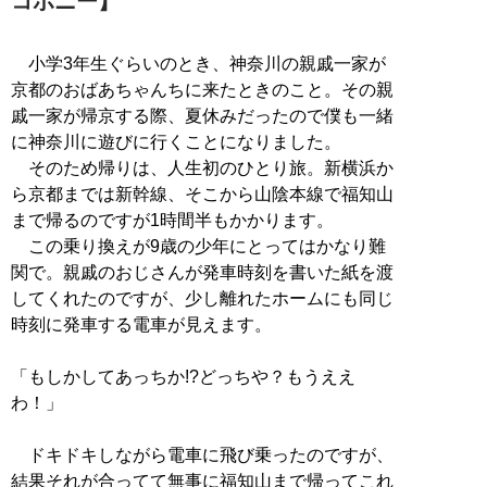
コポニー】
小学3年生ぐらいのとき、神奈川の親戚一家が
京都のおばあちゃんちに来たときのこと。その親
戚一家が帰京する際、夏休みだったので僕も一緒
に神奈川に遊びに行くことになりました。
そのため帰りは、人生初のひとり旅。新横浜か
ら京都までは新幹線、そこから山陰本線で福知山
まで帰るのですが1時間半もかかります。
この乗り換えが9歳の少年にとってはかなり難
関で。親戚のおじさんが発車時刻を書いた紙を渡
してくれたのですが、少し離れたホームにも同じ
時刻に発車する電車が見えます。
「もしかしてあっちか!?どっちや？もうええ
わ！」
ドキドキしながら電車に飛び乗ったのですが、
結果それが合ってて無事に福知山まで帰ってこれ