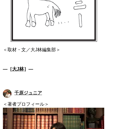
＜取材・文／大J林編集部＞
―［
大J林
］―
千原ジュニア
＜著者プロフィール＞