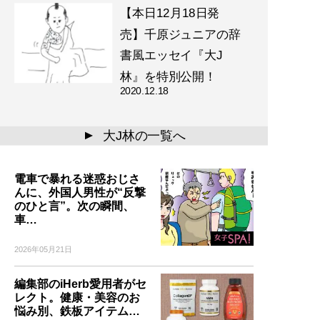
【本日12月18日発
売】千原ジュニアの辞
書風エッセイ『大J
林』を特別公開！
2020.12.18
大J林の一覧へ
▲
電車で暴れる迷惑おじさ
んに、外国人男性が“反撃
のひと言”。次の瞬間、
車…
2026年05月21日
編集部のiHerb愛用者がセ
レクト。健康・美容のお
悩み別、鉄板アイテム…