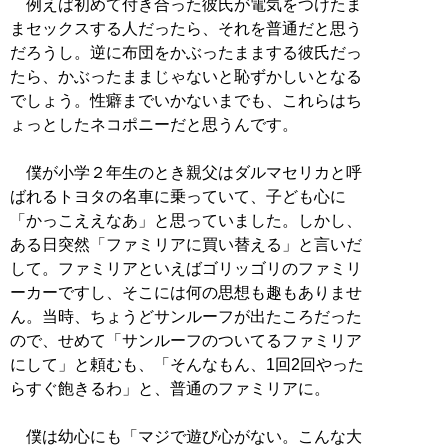
例えば初めて付き合った彼氏が電気をつけたま
まセックスする人だったら、それを普通だと思う
だろうし。逆に布団をかぶったままする彼氏だっ
たら、かぶったままじゃないと恥ずかしいとなる
でしょう。性癖までいかないまでも、これらはち
ょっとしたネコポニーだと思うんです。
僕が小学２年生のとき親父はダルマセリカと呼
ばれるトヨタの名車に乗っていて、子ども心に
「かっこええなあ」と思っていました。しかし、
ある日突然「ファミリアに買い替える」と言いだ
して。ファミリアといえばゴリッゴリのファミリ
ーカーですし、そこには何の思想も趣もありませ
ん。当時、ちょうどサンルーフが出たころだった
ので、せめて「サンルーフのついてるファミリア
にして」と頼むも、「そんなもん、1回2回やった
らすぐ飽きるわ」と、普通のファミリアに。
僕は幼心にも「マジで遊び心がない。こんな大