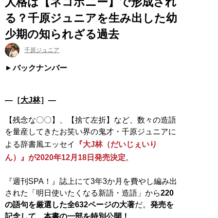
人格は【ネコポニー】で形成され
る？千原ジュニアを生み出した幼
少期の知られざる過去
千原ジュニア
バックナンバー
―［
大J林
］―
【残念な〇〇】、【捨て左折】など、数々の造語
を量産してきたお笑い界の鬼才・千原ジュニアに
よる辞書風エッセイ
『大J林（だいじぇいり
ん）』が2020年12月18日発売決定
。
『週刊SPA！』誌上にて3年3か月を費やし編み出
された「明日使いたくなる新語・造語」から
220
の語句を厳選した全632ページの大著
だ。
発売を
記念して、本書の一部を特別公開！