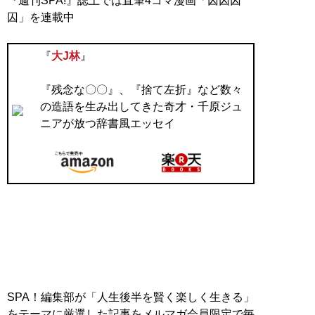
『週刊SPA!』誌上では直筆4コマ漫画「囚囚囚
囚」を連載中
『
大J林
』
『残念な〇〇』、『捨て左折』など数々
の造語を生み出してきた奇才・千原ジュ
ニアが放つ辞書風エッセイ
SPA！編集部が「人生後半を賢く楽しく生きる」
をテーマに厳選した記事をメルマガ会員限定で毎