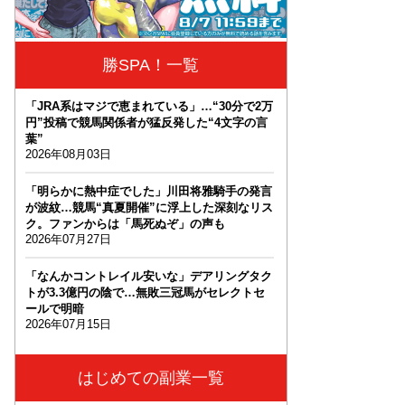
勝SPA！一覧
「JRA系はマジで恵まれている」…“30分で2万
円”投稿で競馬関係者が猛反発した“4文字の言
葉”
2026年08月03日
「明らかに熱中症でした」川田将雅騎手の発言
が波紋…競馬“真夏開催”に浮上した深刻なリス
ク。ファンからは「馬死ぬぞ」の声も
2026年07月27日
「なんかコントレイル安いな」デアリングタク
トが3.3億円の陰で…無敗三冠馬がセレクトセ
ールで明暗
2026年07月15日
はじめての副業一覧