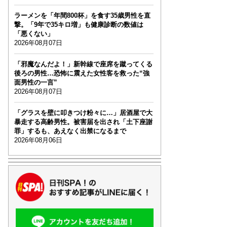
ラーメンを「年間800杯」を食す35歳男性を直
撃。「9年で35キロ増」も健康診断の数値は
「悪くない」
2026年08月07日
「邪魔なんだよ！」新幹線で座席を蹴ってくる
後ろの男性…恐怖に震えた女性客を救った“強
面男性の一言”
2026年08月07日
「グラスを壁に叩きつけ粉々に…」居酒屋で大
暴走する高齢男性。被害届を出され「土下座謝
罪」するも、あえなく出禁になるまで
2026年08月06日