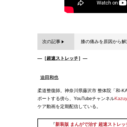
次の記事
膝の痛みを原因から解
―［
超速ストレッチ
］―
迫田和也
柔道整復師。神奈川県藤沢市 整体院「和-K
ポートする傍ら、YouTubeチャンネル
Kazuy
『
新装版 まんがで治す 超速ストレッ