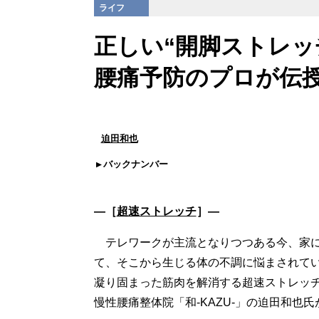
ライフ
正しい“開脚ストレ
腰痛予防のプロが伝
迫田和也
バックナンバー
―［
超速ストレッチ
］―
テレワークが主流となりつつある今、家に
て、そこから生じる体の不調に悩まされて
凝り固まった筋肉を解消する超速ストレッ
慢性腰痛整体院「和-KAZU-」の迫田和也