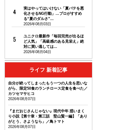
実はやってはいけない「夏バテを悪
化させるNG行動」…プロがすすめ
る“夏のダルさ”...
2026年08月03日
ユニクロ最新作「毎回完売が出るほ
ど人気」「高級感のある見栄え」絶
対に買い逃しては...
2026年08月04日
ライフ 新着記事
自分が絶ってしまったもう一つの人生を思いな
がら、限定50食のランチロース定食を食べた／
カツセマサヒコ
2026年08月07日
『まだおじさんじゃない』現代中年 惑いまく
り小説【第十章・第三話 堅山賢一編】「あり
がとう、さようなら」／鳥トマト
2026年08月07日