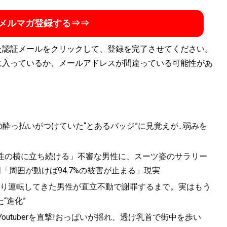
メルマガ登録する⇒⇒
た認証メールをクリックして、登録を完了させてください。
に入っているか、メールアドレスが間違っている可能性があ
酔っ払いがつけていた“とあるバッジ”に見覚えが...弱みを
女性の横に立ち続ける」不審な男性に、スーツ姿のサラリー
「周囲が動けば94.7%の被害が止まる」現実
り運転してきた男性が直立不動で謝罪するまで。実はもう
“進化”
utuberを直撃!おっぱいが揺れ、透け乳首で街中を歩い