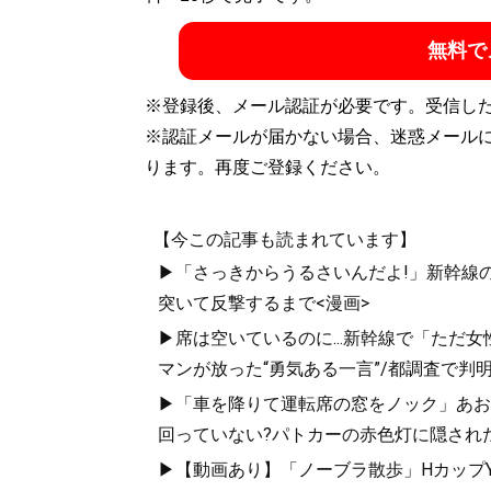
記事一覧へ
無料で
※登録後、メール認証が必要です。受信し
※認証メールが届かない場合、迷惑メール
ります。再度ご登録ください。
【今この記事も読まれています】
▶「さっきからうるさいんだよ!」新幹線の
突いて反撃するまで<漫画>
▶席は空いているのに...新幹線で「ただ
マンが放った“勇気ある一言”/都調査で判明
▶「車を降りて運転席の窓をノック」あお
回っていない?パトカーの赤色灯に隠された
▶【動画あり】「ノーブラ散歩」HカップYo