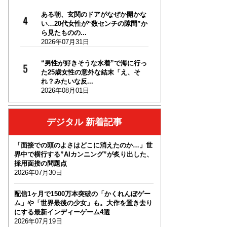
ある朝、玄関のドアがなぜか開かな
い…20代女性が“数センチの隙間”か
ら見たものの...
2026年07月31日
“男性が好きそうな水着”で海に行っ
た25歳女性の意外な結末「え、そ
れ？みたいな反...
2026年08月01日
デジタル 新着記事
「面接での頭のよさはどこに消えたのか…」世
界中で横行する”AIカンニング”が炙り出した、
採用面接の問題点
2026年07月30日
配信1ヶ月で1500万本突破の「かくれんぼゲー
ム」や「世界最後の少女」も。大作を置き去り
にする最新インディーゲーム4選
2026年07月19日