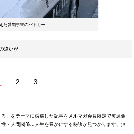
えた愛知県警のパトカー
の違いが
1
2
3
ア誌『ラジオライフ』にてガジェットや分解記事を執筆。買
きる」をテーマに厳選した記事をメルマガ会員限定で毎週金
・性・人間関係…人生を豊かにする秘訣が見つかります。無