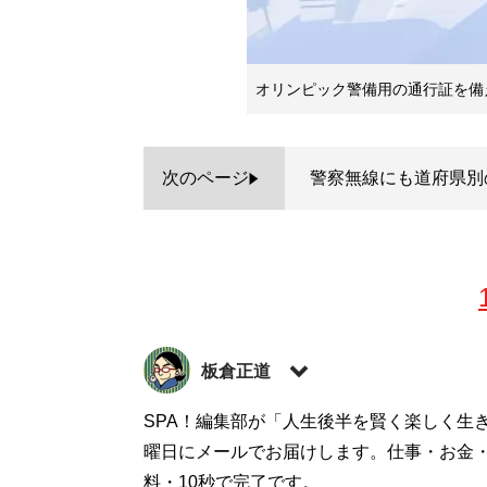
オリンピック警備用の通行証を備
次のページ
警察無線にも道府県別
板倉正道
テクニカルライター。三才ブックスのマニ
SPA！編集部が「人生後半を賢く楽しく生
ったら使用前に分解するのがライフワーク
曜日にメールでお届けします。仕事・お金
料・10秒で完了です。