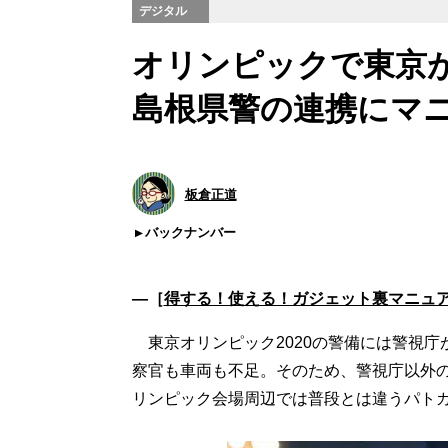
デジタル
オリンピックで東京
島根県警の連携にマ
板倉正道
バックナンバー
―［
得する！使える！ガジェット裏マニュ
東京オリンピック2020の警備には警視庁
察官も車両も不足。そのため、警視庁以外
リンピック会場周辺では普段とは違うパト