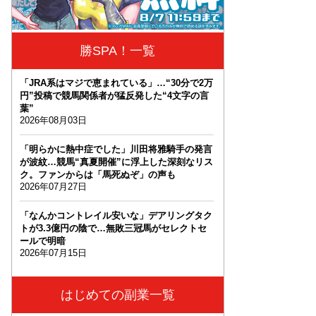
勝SPA！一覧
「JRA系はマジで恵まれている」…“30分で2万
円”投稿で競馬関係者が猛反発した“4文字の言
葉”
2026年08月03日
「明らかに熱中症でした」川田将雅騎手の発言
が波紋…競馬“真夏開催”に浮上した深刻なリス
ク。ファンからは「馬死ぬぞ」の声も
2026年07月27日
「なんかコントレイル安いな」デアリングタク
トが3.3億円の陰で…無敗三冠馬がセレクトセ
ールで明暗
2026年07月15日
はじめての副業一覧