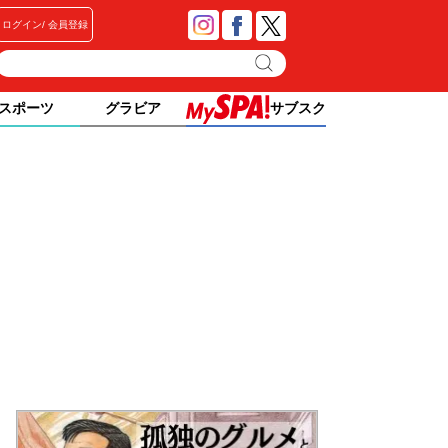
ログイン
会員登録
スポーツ
グラビア
サブスク