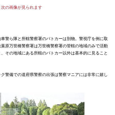
と次の画像が見られます
車警ら隊と所轄警察署のパトカーは別物。警視庁を例に取
秋葉原万世橋警察署は万世橋警察署の管轄の地域のみで活動
と、その地域にある所轄のパトカー以外は基本的に見ること
ク警備での道府県警察の出張は警察マニアには非常に嬉し