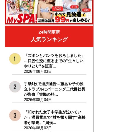
24時間更新
人気ランキング
「ズボンとパンツをおろしました」
…口腔性交に至るまでの“生々しい
やりとり”を証言...
2026年08月03日
手紙1枚で退所通告…藤あや子の独
立トラブルにバーニング二代目社長
が告白「実際の料...
2026年08月04日
「叩かれた女子中学生が泣いてい
た」満員電車で“杖を振り回す”高齢
者が暴走。“屈強...
2026年08月02日