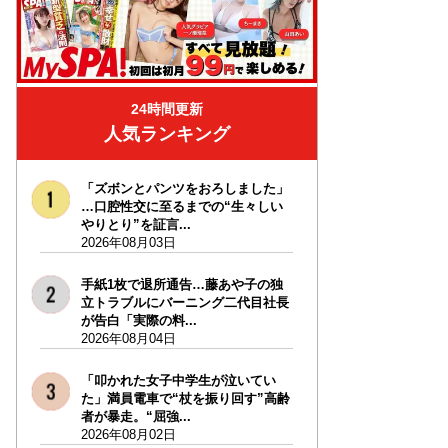
24時間更新
人気ランキング
「ズボンとパンツをおろしました」
…口腔性交に至るまでの“生々しい
やりとり”を証言...
2026年08月03日
手紙1枚で退所通告…藤あや子の独
立トラブルにバーニング二代目社長
が告白「実際の料...
2026年08月04日
「叩かれた女子中学生が泣いてい
た」満員電車で“杖を振り回す”高齢
者が暴走。“屈強...
2026年08月02日