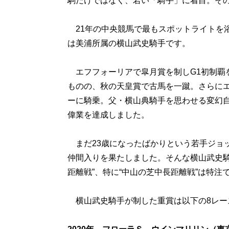
駒だけではなく、若い「騎手」に着目。そ
21年の中央競馬で最もスポットライトを
は美浦所属の横山武史騎手です。
エフフォーリアで皐月賞を制しG1初制覇
ものの、秋の天皇賞で古馬を一蹴。さらに
ーに騎乗。父・横山典騎手を思わせる変幻
偉業を達成しました。
まだ23歳になったばかりという若手ジョ
仲間入りを果たしました。そんな横山武史騎
距離戦”、特に“中山の芝中長距離戦”は特注
横山武史騎手が制した重賞は以下の8レー