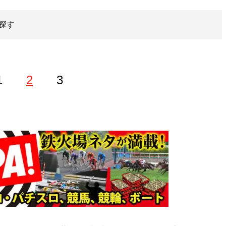
探す
1
2
3
ァンとして全国の遠征観戦費用を稼ぐため、全ての公営競技から
鉄球団消滅後、シグナルRightの名前で2010年、全公営競
イキャスやYoutubeなどで配信活動を継続中。競輪情報サ
ギャンブラーの視点でプロ野球を数で分析するのが趣味。