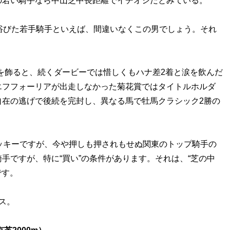
の若い騎手なら中山芝中長距離でイチオシだとみている。
浴びた若手騎手といえば、間違いなくこの男でしょう。それ
を飾ると、続くダービーでは惜しくもハナ差2着と涙を飲んだ
エフフォーリアが出走しなかった菊花賞ではタイトルホルダ
自在の逃げで後続を完封し、異なる馬で牡馬クラシック2勝の
ッキーですが、今や押しも押されもせぬ関東のトップ騎手の
手ですが、特に“買い”の条件があります。それは、“芝の中
です。
ス。