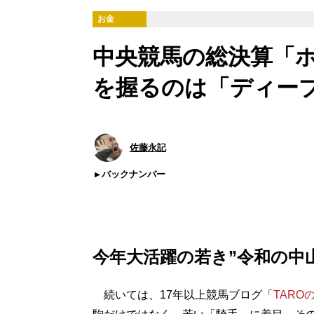
お金
中央競馬の総決算「
を握るのは「ディー
佐藤永記
バックナンバー
今年大活躍の若き”令和の中
続いては、17年以上競馬ブログ「
TARO