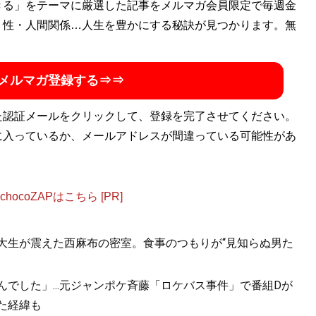
きる」をテーマに厳選した記事をメルマガ会員限定で毎週金
・性・人間関係…人生を豊かにする秘訣が見つかります。無
メルマガ登録する⇒⇒
た認証メールをクリックして、登録を完了させてください。
に入っているか、メールアドレスが間違っている可能性があ
ocoZAPはこちら [PR]
女子大生が震えた西麻布の密室。食事のつもりが“見知らぬ男た
んでした」...元ジャンポケ斉藤「ロケバス事件」で番組Dが
た経緯も