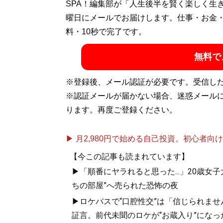
SPA！編集部が「人生後半を賢く楽しく生
曜日にメールでお届けします。仕事・お金
料・10秒で完了です。
無料で
※登録後、メール認証が必要です。受信し
※認証メールが届かない場合、迷惑メール
ります。再度ご登録ください。
▶ 月2,980円で始める自己投資。初心者向けch
【今この記事も読まれています】
▶「順番にヤラれると思った...」20歳
ちの部屋”へ売られた恐怖の夜
▶ロケバスで“口腔性交”は「信じられませ
証言。前代未聞のロケが“お蔵入り”になっ