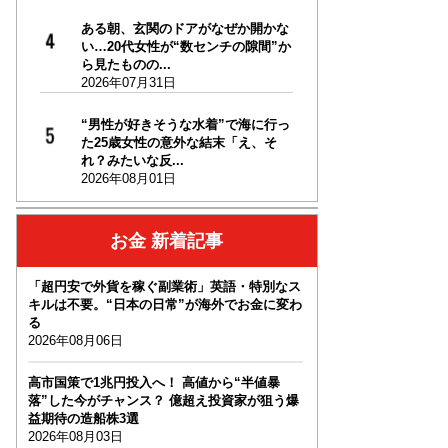
ある朝、玄関のドアがなぜか開かな
い…20代女性が“数センチの隙間”か
ら見たものの...
2026年07月31日
“男性が好きそうな水着”で海に行っ
た25歳女性の意外な結末「え、そ
れ？みたいな反...
2026年08月01日
お金 新着記事
「超円安で外貨を稼ぐ副業術」英語・特別なス
キルは不要。“日本の日常”が海外でお金に変わ
る
2026年08月06日
高市国策で1兆円投入へ！ 高値から“半値暴
落”した今がチャンス？ 億超え投資家が狙う爆
益期待の造船株3選
2026年08月03日