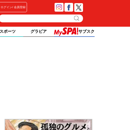
ログイン
会員登録
スポーツ
グラビア
サブスク