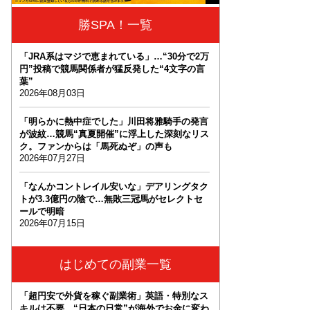
勝SPA！一覧
「JRA系はマジで恵まれている」…“30分で2万
円”投稿で競馬関係者が猛反発した“4文字の言
葉”
2026年08月03日
「明らかに熱中症でした」川田将雅騎手の発言
が波紋…競馬“真夏開催”に浮上した深刻なリス
ク。ファンからは「馬死ぬぞ」の声も
2026年07月27日
「なんかコントレイル安いな」デアリングタク
トが3.3億円の陰で…無敗三冠馬がセレクトセ
ールで明暗
2026年07月15日
はじめての副業一覧
「超円安で外貨を稼ぐ副業術」英語・特別なス
キルは不要。“日本の日常”が海外でお金に変わ