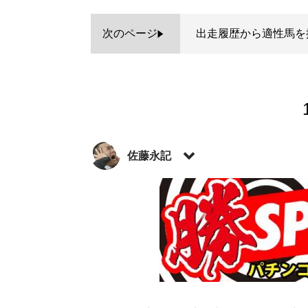
次のページ
出走履歴から適性馬を
佐藤永記
公営競技ライター・Youtuber。近鉄フ
勝負レースを絞り込むギャンブラーになる。近
技を解説する生主として話題となり、現在もツ
イト「
競輪展開予想シート
」運営。また、
Twitter：
@signalright
記事一覧へ