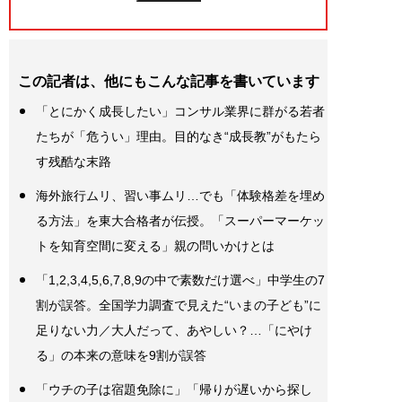
この記者は、他にもこんな記事を書いています
「とにかく成長したい」コンサル業界に群がる若者
たちが「危うい」理由。目的なき“成長教”がもたら
す残酷な末路
海外旅行ムリ、習い事ムリ…でも「体験格差を埋め
る方法」を東大合格者が伝授。「スーパーマーケッ
トを知育空間に変える」親の問いかけとは
「1,2,3,4,5,6,7,8,9の中で素数だけ選べ」中学生の7
割が誤答。全国学力調査で見えた“いまの子ども”に
足りない力／大人だって、あやしい？…「にやけ
る」の本来の意味を9割が誤答
「ウチの子は宿題免除に」「帰りが遅いから探し