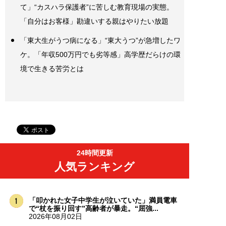
て」“カスハラ保護者”に苦しむ教育現場の実態。
「自分はお客様」勘違いする親はやりたい放題
「東大生がうつ病になる」“東大うつ”が急増したワ
ケ。「年収500万円でも劣等感」高学歴だらけの環
境で生きる苦労とは
24時間更新
人気ランキング
「叩かれた女子中学生が泣いていた」満員電車
で“杖を振り回す”高齢者が暴走。“屈強...
2026年08月02日