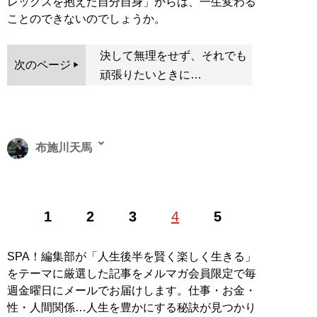
レックスを抱えた自分自身」からは、一生変わる
ことのできないのでしょうか。
決して無理をせず、それでも
次のページ
頑張りたいときに…
布施川天馬
著述家、教育ライター。 一般財団法人「ドラゴン桜財
1
2
3
4
5
団」評議員。 1997年生まれ。世帯年収300万円台の家庭
に生まれながらも、効率的な勉強法を編み出し、一浪の
末東大合格を果たす。著書に最小コストで結果を出すノ
SPA！編集部が「人生後半を賢く楽しく生きる」
ウハウを体系化した『
東大式節約勉強法
』、膨大な範囲
をテーマに厳選した記事をメルマガ会員限定で毎
と量の受験勉強をする中で気がついた「コスパを極限ま
週金曜日にメールでお届けします。仕事・お金・
で高める時間の使い方」を解説した『
東大式時間術
』な
性・人間関係…人生を豊かにする秘訣が見つかり
ど。
株式会社カルペ・ディエム
にて、お金と時間をかけ