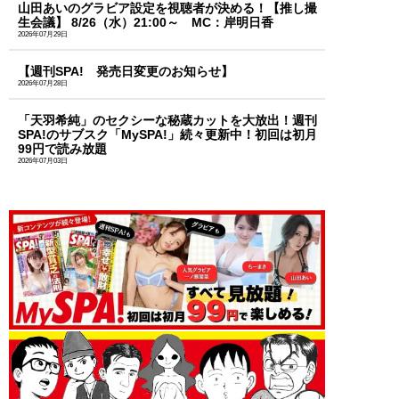
山田あいのグラビア設定を視聴者が決める！【推し撮
生会議】 8/26（水）21:00～ MC：岸明日香
2026年07月29日
【週刊SPA! 発売日変更のお知らせ】
2026年07月28日
「天羽希純」のセクシーな秘蔵カットを大放出！週刊
SPA!のサブスク「MySPA!」続々更新中！初回は初月
99円で読み放題
2026年07月03日