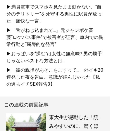
▶満員電車でスマホを見たまま動かない、“自
週3バイトしながら東大に
分のテリトリー”を死守する男性に駅員が放っ
合格した著者が明かす
た「痛快な一言」
「最高の勉強法」
▶「舌がねじ込まれて...」元ジャンポケ斉
藤“ロケバス事件”で被害者が証言、車内での異
常行動と“屈辱的な発言”
▶おっぱいを“揉む”は女性に無意味? 男の勝手
じゃないベストな方法とは...
▶「彼の親指があそこをこすって...」外イキ20
『
東大合格はいくらで買
連発した夜を告白。意識が飛んじゃった【私
えるか？
』
の過去イチSEX報告3】
東大生100人調査でわかっ
た教育投資の正解 (星海
この連載の前回記事
社 e-SHINSHO)
東大生が感動した「読
みやすいのに、驚くほ