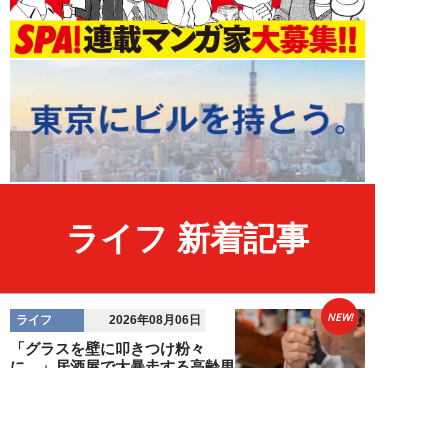
ライフ 新着記事
NEW!
ライフ
2026年08月06日
「グラスを壁に叩きつけ粉々
に…」居酒屋で大暴走する高齢男
性。被害届を出され...
高橋マナブ