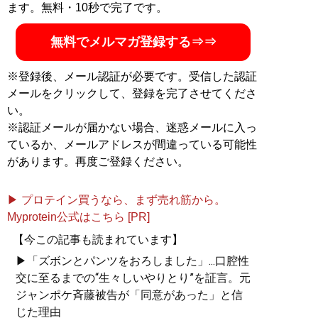
ます。無料・10秒で完了です。
ない「省エネスタイルの勉強法」などを伝える。
MENSA会員。（Xアカウント:
@Temma_Fusegawa
）
無料でメルマガ登録する⇒⇒
※登録後、メール認証が必要です。受信した認証
メールをクリックして、登録を完了させてくださ
『
東大式節約勉強法
』
い。
※認証メールが届かない場合、迷惑メールに入っ
目標達成のための最短ル
ているか、メールアドレスが間違っている可能性
ート、最小コストの具体
があります。再度ご登録ください。
的な方法が満載
▶ プロテイン買うなら、まず売れ筋から。
Myprotein公式はこちら [PR]
【今この記事も読まれています】
▶「ズボンとパンツをおろしました」...口腔性
交に至るまでの“生々しいやりとり”を証言。元
ジャンポケ斉藤被告が「同意があった」と信
『
人生を切りひらく 最高
じた理由
の自宅勉強法
』