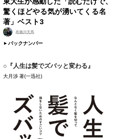
東大生が感動した「読むだけで、
驚くほどやる気が湧いてくる名
著」ベスト3
布施川天馬
バックナンバー
○『人生は髪でズバッと変わる』
大月渉 著(一迅社)