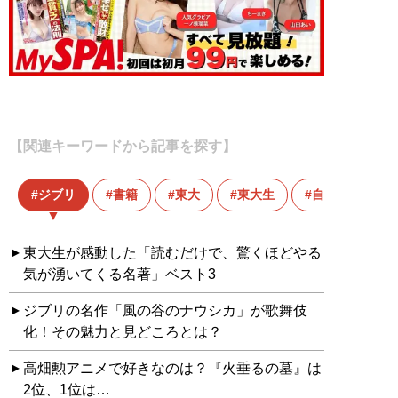
【関連キーワードから記事を探す】
ジブリ
書籍
東大
東大生
自己啓発本
東大生が感動した「読むだけで、驚くほどやる
気が湧いてくる名著」ベスト3
ジブリの名作「風の谷のナウシカ」が歌舞伎
化！その魅力と見どころとは？
高畑勲アニメで好きなのは？『火垂るの墓』は
2位、1位は…